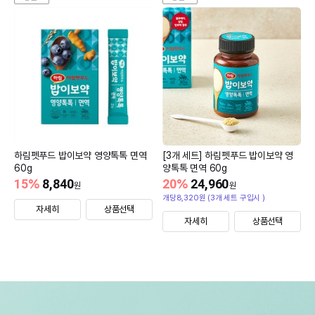
하림펫푸드 밥이보약 영양톡톡 면역
[3개 세트] 하림펫푸드 밥이보약 영
60g
양톡톡 면역 60g
15
%
8,840
20
%
24,960
원
원
개당8,320원 (3개 세트 구입시 )
자세히
상품선택
자세히
상품선택