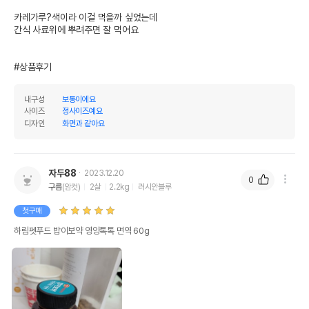
상세페이지 참조
받았음을 확인할수 있는
카레가루?색이라 이걸 먹을까 싶었는데

경우 그에 대한 사항
간식 사료위에 뿌려주면 잘 먹어요 

제조국 또는 원산지
대한민국
#상품후기
제조자,수입품의 경우
(주)하림펫푸드
수입자를 함께 표기
내구성
보통이에요
AS책임자와 전화번호
사이즈
정사이즈예요
어바웃펫//1644-9601
또는 소비자상담 관련
디자인
화면과 같아요
전화번호
유통기한이 최소 2026.12.03이거나 그
이후인 상품이 출고됩니다.
자두88
2023.12.20
유통기한
0
단, 상품명에 유통기한 명시된 경우, 해당
구름
(암컷)
2살
2.2kg
러시안블루
유통기한을 따릅니다.
첫구매
하림펫푸드 밥이보약 영양톡톡 면역 60g