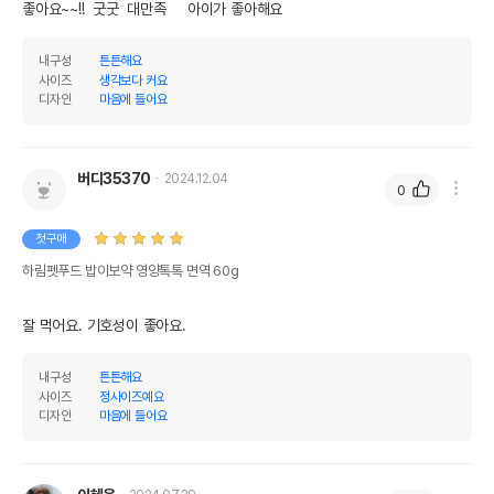
좋아요~~!!  굿굿  대만족     아이가 좋아해요
내구성
튼튼해요
사이즈
생각보다 커요
디자인
마음에 들어요
버디35370
2024.12.04
0
첫구매
하림펫푸드 밥이보약 영양톡톡 면역 60g
잘 먹어요. 기호성이 좋아요.
내구성
튼튼해요
사이즈
정사이즈예요
디자인
마음에 들어요