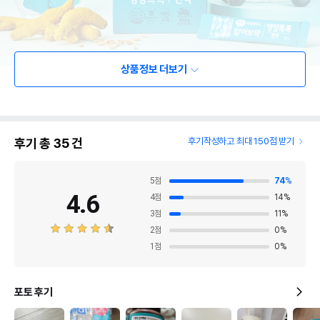
상품정보 더보기
후기 총
35
건
후기작성하고 최대 150점 받기
5
점
74
%
4.6
4
점
14
%
3
점
11
%
2
점
0
%
1
점
0
%
포토 후기