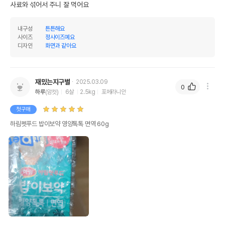
사료와 섞어서 주니 잘 먹어요
내구성
튼튼해요
사이즈
정사이즈예요
디자인
화면과 같아요
재밌는지구별
2025.03.09
0
하루
(암컷)
6살
2.5kg
포메라니안
첫구매
하림펫푸드 밥이보약 영양톡톡 면역 60g