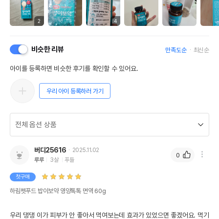
2
4
비슷한 리뷰
만족도순
최신순
아이를 등록하면 비슷한 후기를 확인할 수 있어요.
우리 아이 등록하러 가기
버디25616
2025.11.02
0
루루
3살
푸들
첫구매
하림펫푸드 밥이보약 영양톡톡 면역 60g
우리 댕댕 이가 피부가 안 좋아서 먹여보는데 효과가 있었으면 좋겠어요. 먹기