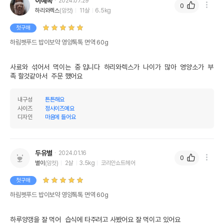
이혜옥
2024.07.29
0
하리와렉스
(암컷)
11살
6.5kg
첫구매
하림펫푸드 밥이보약 영양톡톡 면역 60g
사료와  섞어서  먹이는  중 입니다  하리와렉스가  나이가  많아  영양소가  부
족 할것같아서  주문 했어요
내구성
튼튼해요
사이즈
정사이즈예요
디자인
마음에 들어요
두유별
2024.01.16
0
별이
(암컷)
2살
3.5kg
코리안쇼트헤어
첫구매
하림펫푸드 밥이보약 영양톡톡 면역 60g
하루양갱을 잘 먹어  습식에 타주려고 사봤어요 잘 먹이고 있어요