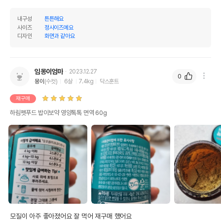
내구성
튼튼해요
사이즈
정사이즈예요
디자인
화면과 같아요
임몽이엄마
2023.12.27
0
몽이
(수컷)
6살
7.4kg
닥스훈트
재구매
하림펫푸드 밥이보약 영양톡톡 면역 60g
모질이 아주 좋아졌어요 잘 먹어 재구매 했어요 
