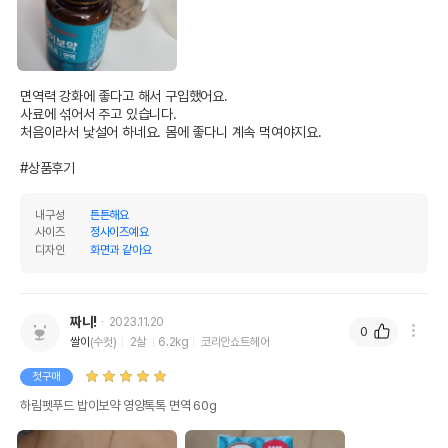
면역력 강화에 좋다고 해서 구입했어요.

사료에 섞어서 주고 있습니다.

처음이라서 낯설어 하네요. 몸에 좋다니 계속 먹여야지요.

#상품후기
내구성
튼튼해요
사이즈
정사이즈예요
디자인
화면과 같아요
짜니!
2023.11.20
0
쌀이
(수컷)
2살
6.2kg
코리안쇼트헤어
첫구매
하림펫푸드 밥이보약 영양톡톡 면역 60g