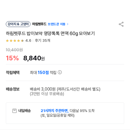
강아지 & 고양이
하림펫푸드
브랜드관 이동
하림펫푸드 밥이보약 영양톡톡 면역 60g 모아보기
4.6
후기 35개
10,400원
15%
8,840
원
적립혜택
최대
150점
적립
배송정보
배송비 3,000원
(제주/도서산간 배송비 별도)
(3만원 이상 무료배송)
내일배송
21시까지 주문하면,
다음날 95% 도착
(토, 일요일/공휴일 제외)