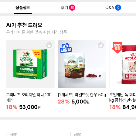
상품정보
후기
Q&A
35
0
Ai가 추천 드려요
우리 아이를 위한 맞춤 취향 저격 상품
그리니즈 오리지널 티니 130
[2개세트] 리얼트릿 한우 50g
로얄캐닌 독 미디
개입
kg 중형견 면역
28%
5,000
원
18%
53,000
18%
84,9
원
상품1
상품2