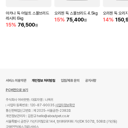
아카나 독 어덜트 스몰브리드
오리젠 독 스몰브리드 4.5kg
오리젠 독 오리지널
레시피 6kg
15%
75,400
14%
150,
원
15%
76,500
원
서비스 이용약관
개인정보 처리방침
입점/제휴 문의
공지사항
PC버전으로 보기
주식회사 어바웃펫
대표자명 : 나옥귀
사업자 등록번호 : 120-87-90035
사업자정보확인
통신판매업신고번호 : 제 2025-서울금천-2382호
개인정보관리자 : 김원규 hello@aboutpet.co.kr
서울특별시 금천구 가산디지털2로 144, 현대테라타워 가산DK 507호, 508호 (가산동)
구매안전(에스크로)서비스