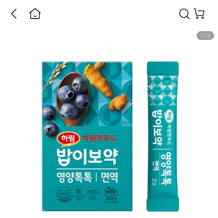
1
/
2