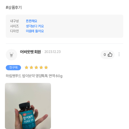
#상품후기
내구성
튼튼해요
사이즈
생각보다 커요
디자인
마음에 들어요
어바웃펫 회원
2023.12.23
0
첫구매
하림펫푸드 밥이보약 영양톡톡 면역 60g
상품 필수 정보
하림펫푸드 밥이보약 영양톡톡 면역 60g
품명 및 모델명
모아보기
법에 의한 인증,허가 등을