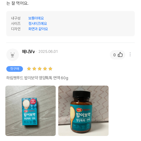
는 잘 먹어요.
내구성
보통이에요
사이즈
정사이즈예요
디자인
화면과 같아요
혜니Vv
2025.06.01
0
첫구매
하림펫푸드 밥이보약 영양톡톡 면역 60g