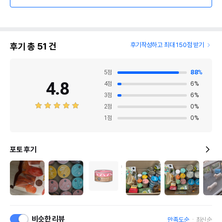
후기 총
51
건
후기작성하고 최대 150점 받기
5
점
88
%
4.8
4
점
6
%
3
점
6
%
2
점
0
%
1
점
0
%
포토 후기
비슷한 리뷰
만족도순
최신순