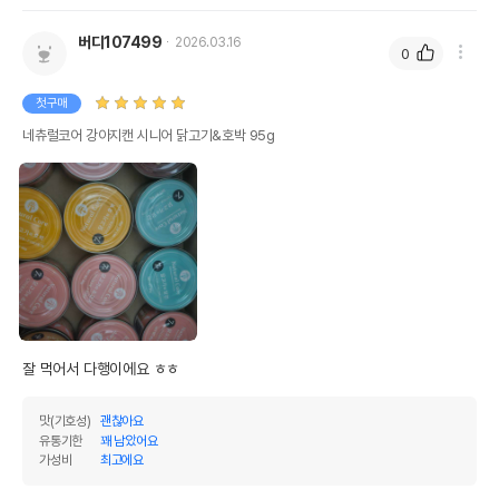
버디107499
2026.03.16
0
첫구매
네츄럴코어 강아지캔 시니어 닭고기&호박 95g
잘 먹어서 다행이에요 ㅎㅎ
맛(기호성)
괜찮아요
유통기한
꽤 남았어요
가성비
최고에요