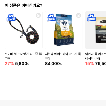
이 상품은 어떠신가요?
쏘아베 워크 대형견 리드줄 10
지위픽 에어드라이 닭고기 독
아카나 독 어덜
mm
1kg
레시피 6kg
27%
5,800
84,000
15%
76,5
원
원