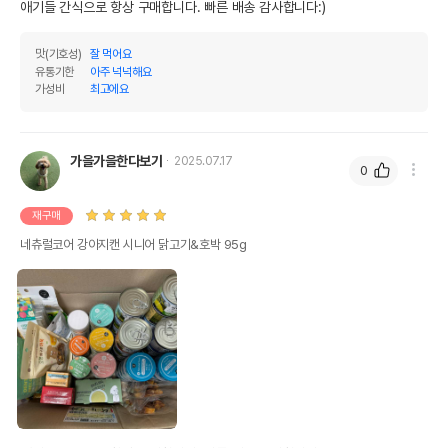
애기들 간식으로 항상 구매합니다. 빠른 배송 감사합니다:)
맛(기호성)
잘 먹어요
유통기한
아주 넉넉해요
가성비
최고에요
가을가을한다보기
2025.07.17
0
재구매
네츄럴코어 강아지캔 시니어 닭고기&호박 95g