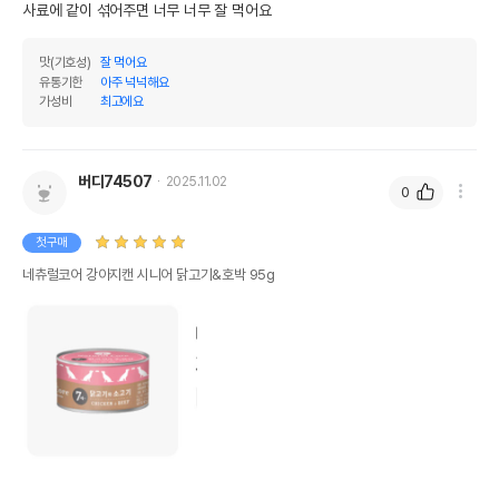
수입자를 함께 표기
사료에 같이 섞어주면 너무 너무 잘 먹어요
AS책임자와 전화번호
어바웃펫//1644-9601
또는 소비자상담 관련
맛(기호성)
잘 먹어요
전화번호
유통기한
아주 넉넉해요
가성비
최고에요
유통기한이 최소 2026.12.03이거나 그
이후인 상품이 출고됩니다.
유통기한
단, 상품명에 유통기한 명시된 경우, 해당
버디74507
2025.11.02
유통기한을 따릅니다.
0
첫구매
네츄럴코어 강아지캔 시니어 닭고기&호박 95g