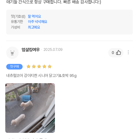
애기들 간식으로 항상 구매합니다. 빠른 배송 감사합니다:)
맛(기호성)
잘 먹어요
유통기한
아주 넉넉해요
가성비
최고에요
엄살킹여우
2025.07.09
0
첫구매
네츄럴코어 강아지캔 시니어 닭고기&호박 95g