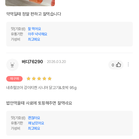
약먹일때 정말 편하고 잘먹습니다
맛(기호성)
잘 먹어요
유통기한
아주 넉넉해요
가성비
최고에요
버디76290
2026.03.20
0
재구매
네츄럴코어 강아지캔 시니어 닭고기&호박 95g
밥안먹을때 사료에 토핑해주면 잘먹네요
맛(기호성)
괜찮아요
유통기한
꽤 남았어요
가성비
최고에요