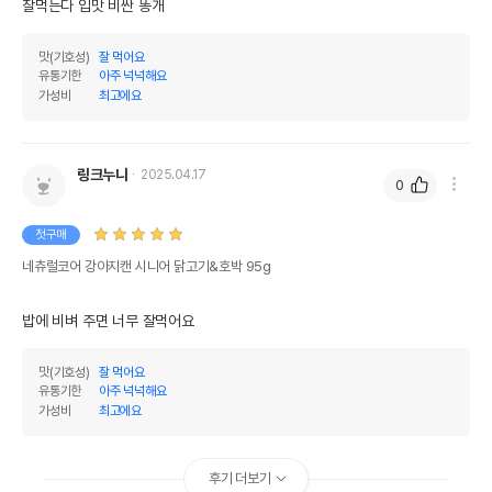
잘먹는다 입맛 비싼 똥개
맛(기호성)
잘 먹어요
유통기한
아주 넉넉해요
가성비
최고에요
링크누나
2025.04.17
0
첫구매
네츄럴코어 강아지캔 시니어 닭고기&호박 95g
밥에 비벼 주면 너무 잘먹어요 
맛(기호성)
잘 먹어요
유통기한
아주 넉넉해요
가성비
최고에요
후기 더보기