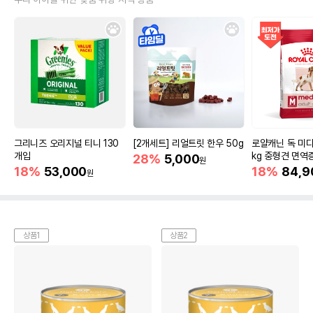
그리니즈 오리지널 티니 130
[2개세트] 리얼트릿 한우 50g
로얄캐닌 독 미디
개입
kg 중형견 면역
28%
5,000
원
18%
53,000
18%
84,9
원
상품1
상품2