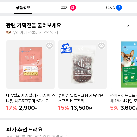
상품정보
후기
Q&A
51
2
관련 기획전을 둘러보세요
🐶 우리아이 스물까지 건강하개
네츄럴코어 저알러지레시피 스
슈퍼츄 일킬로그램 가득담은
스마트하트골드 
니핏 치즈&고구마 50g 모아
소프트 비프져키
채 15g 4개입
보기
17%
2,900
15%
13,500
5%
3,600
원
원
Ai가 추천 드려요
우리 아이를 위한 맞춤 취향 저격 상품