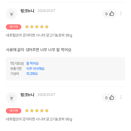
링크누나
2026.01.07
0
재구매
네츄럴코어 강아지캔 시니어 닭고기&호박 95g
사료에 같이 섞어주면 너무 너무 잘 먹어요
맛(기호성)
잘 먹어요
상품 필수 정보
유통기한
아주 넉넉해요
가성비
최고에요
네츄럴코어 강아지캔 시니어 닭고기&호박
품명 및 모델명
95g 모아보기
링크누나
2026.01.07
법에 의한 인증,허가 등을
0
상세페이지 참조
받았음을 확인할수 있는
경우 그에 대한 사항
재구매
제조국 또는 원산지
태국
네츄럴코어 강아지캔 시니어 닭고기&호박 95g
제조자,수입품의 경우
Unicord Public Co.,Ltd