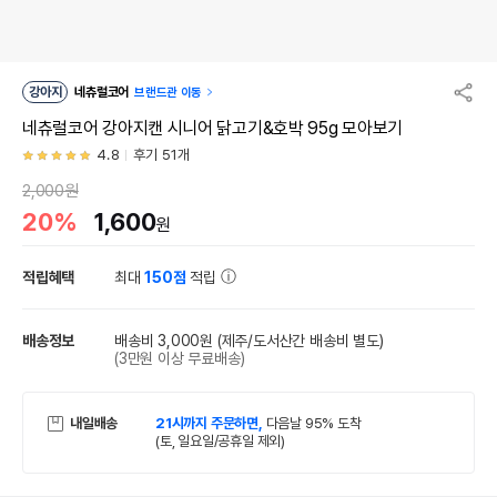
강아지
네츄럴코어
브랜드관 이동
네츄럴코어 강아지캔 시니어 닭고기&호박 95g 모아보기
4.8
후기 51개
2,000원
20%
1,600
원
적립혜택
최대
150점
적립
배송정보
배송비 3,000원
(제주/도서산간 배송비 별도)
(3만원 이상 무료배송)
내일배송
21시까지 주문하면,
다음날 95% 도착
(토, 일요일/공휴일 제외)