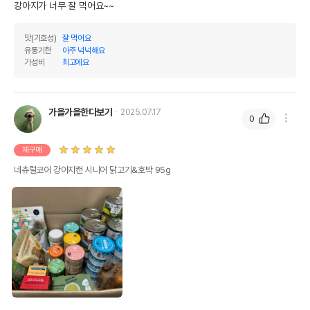
강아지가 너무 잘 먹어요~~ 
맛(기호성)
잘 먹어요
유통기한
아주 넉넉해요
가성비
최고에요
가을가을한다보기
2025.07.17
0
재구매
네츄럴코어 강아지캔 시니어 닭고기&호박 95g