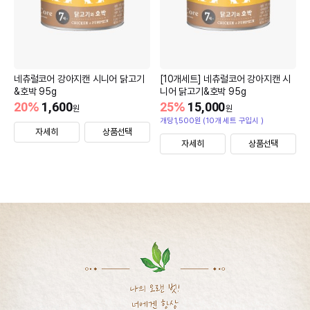
네츄럴코어 강아지캔 시니어 닭고기
[10개세트] 네츄럴코어 강아지캔 시
&호박 95g
니어 닭고기&호박 95g
20
%
1,600
25
%
15,000
원
원
개당1,500원 (10개 세트 구입시 )
자세히
상품선택
자세히
상품선택