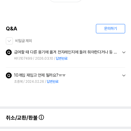
Q&A
문의하기
비밀글 제외
급여할 때 다른 용기에 옮겨 전자레인지에 돌려 줘야한다거나 등 데워서 줘야 하나요?
버디107499
2026.03.10
답변완료
10개입 재입고 언제 될까요?ㅠㅠ
초중복
2024.02.26
답변완료
취소/교환/환불