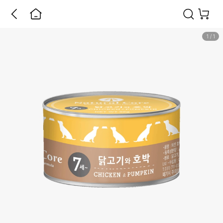
1
/
1