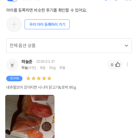
아이를 등록하면 비슷한 후기를 확인할 수 있어요.
우리 아이 등록하러 가기
하늘준
2026.03.31
0
하늘
(수컷)
8살
5kg
푸들
첫구매
네츄럴코어 강아지캔 시니어 닭고기&호박 95g