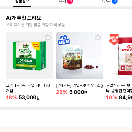
상품정보
후기
Q&A
29
0
Ai가 추천 드려요
우리 아이를 위한 맞춤 취향 저격 상품
그리니즈 오리지널 티니 130
[2개세트] 리얼트릿 한우 50g
로얄캐닌 독 미디
개입
kg 중형견 면역
28%
5,000
원
18%
53,000
18%
84,9
원