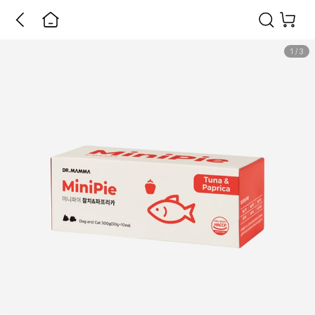
1
/
3