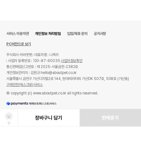
서비스 이용약관
개인정보 처리방침
입점/제휴 문의
공지사항
PC버전으로 보기
주식회사 어바웃펫
대표자명 : 나옥귀
사업자 등록번호 : 120-87-90035
사업자정보확인
통신판매업신고번호 : 제 2025-서울금천-2382호
개인정보관리자 : 김원규 hello@aboutpet.co.kr
서울특별시 금천구 가산디지털2로 144, 현대테라타워 가산DK 507호, 508호 (가산동)
구매안전(에스크로)서비스
© copyright (c) www.aboutpet.co.kr all rights reserved.
장바구니 담기
판매중지
찜
상품선택
처방사료 주문 시 확인해주세요!
쿠폰보기
적립혜택
취소/ 교환/ 환불
유통기한 임박 상품
최저가 도전 상품
AI검색
AI검색