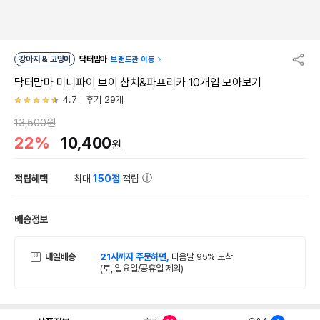
강아지 & 고양이
닥터맘마
브랜드관 이동
닥터맘마 미니파이 브이 참치&파프리카 10개입 모아보기
4.7
후기 29개
13,500원
22%
10,400
원
적립혜택
최대
150점
적립
배송정보
내일배송
21시까지 주문하면,
다음날 95% 도착
(토, 일요일/공휴일 제외)