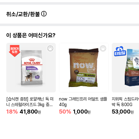
취소/교환/환불
이 상품은 어떠신가요?
[습식캔 증정] 로얄캐닌 독 미
now 그레인프리 어덜트 샘플
지위픽 스팀드라
니 스테럴라이즈드 3kg 중성
40g
박 독 800G
화견
18%
41,800
50%
1,000
53,000
원
원
원