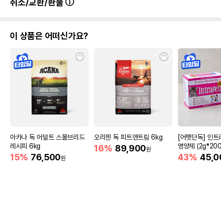
취소/교환/환불
이 상품은 어떠신가요?
아카나 독 어덜트 스몰브리드
오리젠 독 피트앤트림 6kg
[어펫단독] 인트
레시피 6kg
영양제 (2g*200
16%
89,900
원
15%
76,500
43%
45,0
원