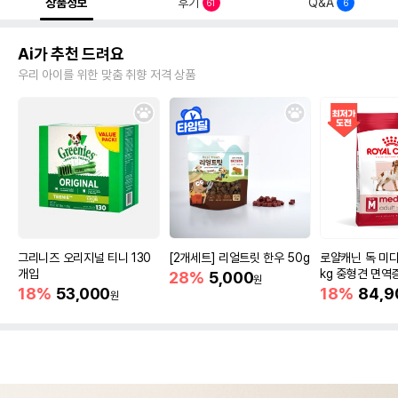
상품정보
후기
Q&A
61
6
Ai가 추천 드려요
우리 아이를 위한 맞춤 취향 저격 상품
그리니즈 오리지널 티니 130
[2개세트] 리얼트릿 한우 50g
로얄캐닌 독 미디
개입
kg 중형견 면역
28%
5,000
원
18%
53,000
18%
84,9
원