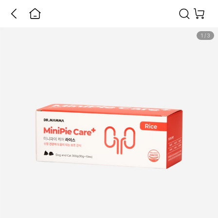
1
/
3