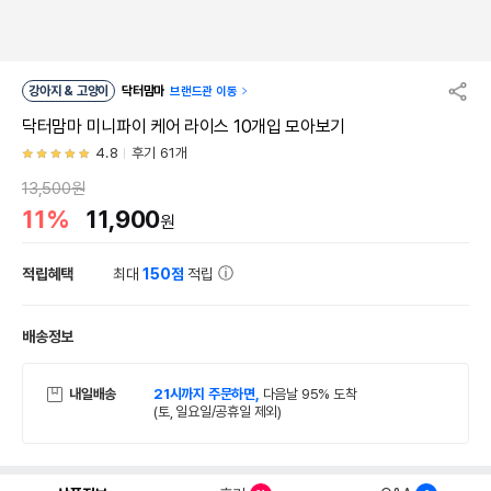
강아지 & 고양이
닥터맘마
브랜드관 이동
닥터맘마 미니파이 케어 라이스 10개입 모아보기
4.8
후기 61개
13,500원
11%
11,900
원
적립혜택
최대
150점
적립
배송정보
내일배송
21시까지 주문하면,
다음날 95% 도착
(토, 일요일/공휴일 제외)