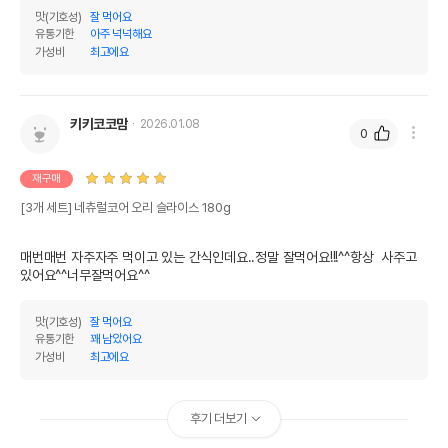
맛(기호성)
잘 먹어요
유통기한
아주 넉넉해요
가성비
최고에요
키키코코맘
2026.01.08
0
재구매
[3개 세트] 네츄럴코어 오리 슬라이스 180g
매번매번 자주자주 먹이고 있는 간식인데요..정말 잘먹어요!!!^^항상  사주고
있어요^^너무잘먹어요^^
맛(기호성)
잘 먹어요
유통기한
꽤 남았어요
가성비
최고에요
후기 더보기