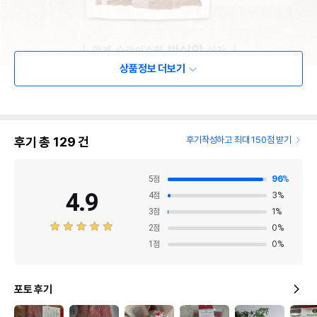
상품정보 더보기
후기 총
129
건
후기작성하고 최대 150점 받기
5
점
96
%
4.9
4
점
3
%
3
점
1
%
2
점
0
%
1
점
0
%
포토 후기