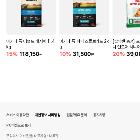
아카나 독 어덜트 레시피 11.4
아카나 독 퍼피 스몰브리드 2k
[습식캔 증정] 
kg
g
니 인도어 시니어
움
15%
118,150
10%
31,500
20%
39,0
원
원
서비스 이용약관
개인정보 처리방침
입점/제휴 문의
공지사항
PC버전으로 보기
주식회사 어바웃펫
대표자명 : 나옥귀