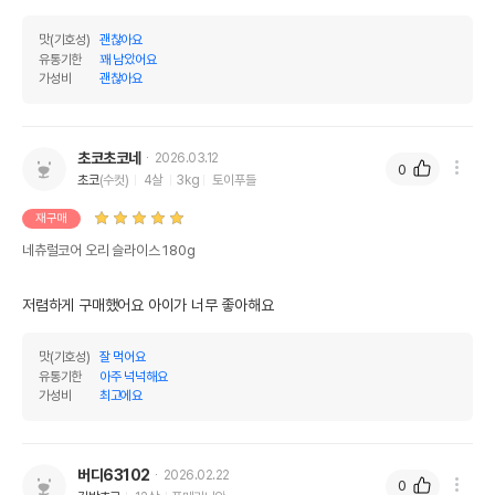
맛(기호성)
괜찮아요
유통기한
꽤 남았어요
가성비
괜찮아요
초코초코네
2026.03.12
0
초코
(수컷)
4살
3kg
토이푸들
재구매
네츄럴코어 오리 슬라이스 180g
저렴하게 구매했어요 아이가 너무 좋아해요
맛(기호성)
잘 먹어요
유통기한
아주 넉넉해요
가성비
최고에요
버디63102
2026.02.22
0