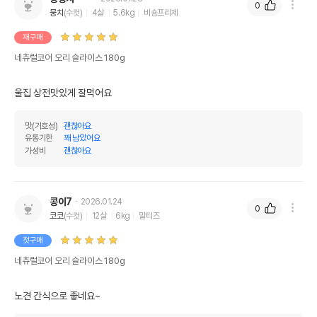
0
뭉치
(수컷)
4살
5.6kg
비숑프리제
재구매
네츄럴코어 오리 슬라이스 180g
맛(기호성)
괜찮아요
유통기한
꽤 남았어요
가성비
괜찮아요
콩이7
2026.01.24
0
코코
(수컷)
12살
6kg
말티즈
첫구매
네츄럴코어 오리 슬라이스 180g
노견 간식으로 좋네요~