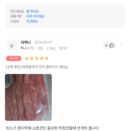
맛(기호성)
잘 먹어요
유통기한
아주 넉넉해요
가성비
최고에요
서쭈니
2026.06.07
0
쭈니
(수컷)
9살
2.5kg
말티즈
재구매
[3개 세트] 네츄럴코어 오리 슬라이스 180g
피스가 큼지막해 소형견인 울강쥐 빅칭찬할때 한개씩 줍니다