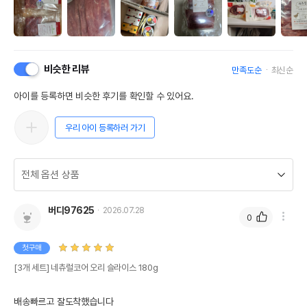
비슷한 리뷰
만족도순
최신순
아이를 등록하면 비슷한 후기를 확인할 수 있어요.
우리 아이 등록하러 가기
버디97625
2026.07.28
0
첫구매
[3개 세트] 네츄럴코어 오리 슬라이스 180g
배송빠르고 잘도착했습니다 