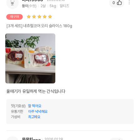
0
둥이
(수컷)
2살
5kg
말티즈
유통기한이 최소 2026.12.03이거나 그
이후인 상품이 출고됩니다.
재구매
유통기한
단, 상품명에 유통기한 명시된 경우, 해당
[3개 세트] 네츄럴코어 오리 슬라이스 180g
유통기한을 따릅니다.
울애기가 유일하게 먹는 간식입니다 
맛(기호성)
잘 먹어요
유통기한
아주 넉넉해요
가성비
최고에요
뭉뭉치~~~
2026.01.28