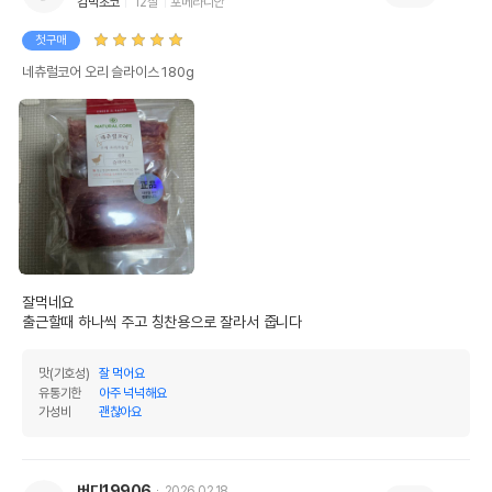
김박초코
12살
포메라니안
첫구매
네츄럴코어 오리 슬라이스 180g
상품 필수 정보
품명 및 모델명
네츄럴코어 오리 슬라이스 180g 모아보기
법에 의한 인증,허가 등을
상품상세설명 참조
받았음을 확인할수 있는
잘먹네요

경우 그에 대한 사항
출근할때 하나씩 주고 칭찬용으로 잘라서 줍니다
제조국 또는 원산지
중국
맛(기호성)
잘 먹어요
YANTAI RONGCHONG FOOD CO,
제조자,수입품의 경우
유통기한
아주 넉넉해요
수입자를 함께 표기
LTD
가성비
괜찮아요
AS책임자와 전화번호
어바웃펫 // 1644-9601
또는 소비자상담 관련
전화번호
버디19906
2026.02.18