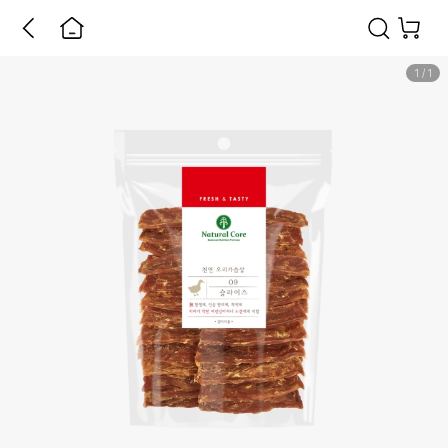
1
/
1