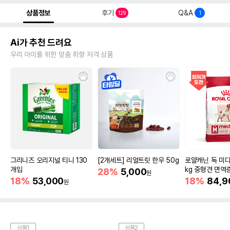
상품정보
후기
Q&A
129
1
Ai가 추천 드려요
우리 아이를 위한 맞춤 취향 저격 상품
그리니즈 오리지널 티니 130
[2개세트] 리얼트릿 한우 50g
로얄캐닌 독 미디
개입
kg 중형견 면역
28%
5,000
원
18%
53,000
18%
84,9
원
상품1
상품2