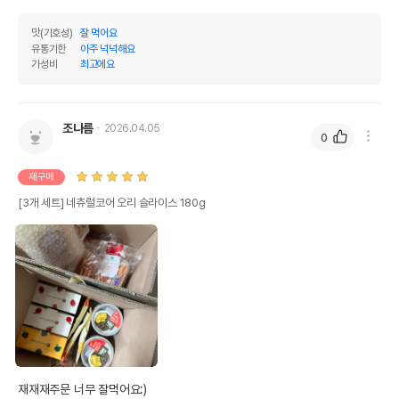
맛(기호성)
잘 먹어요
유통기한
아주 넉넉해요
가성비
최고에요
조나름
2026.04.05
0
재구매
[3개 세트] 네츄럴코어 오리 슬라이스 180g
재재재주문 너무 잘먹어요:)