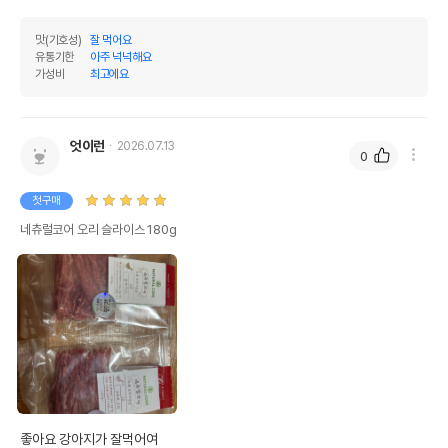
맛(기호성)
잘 먹어요
유통기한
아주 넉넉해요
가성비
최고에요
엇이런
2026.07.13
0
첫구매
네츄럴코어 오리 슬라이스 180g
좋아요 강아지가 잘먹어여