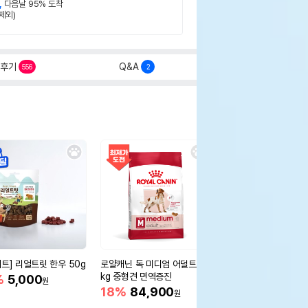
,
다음날 95% 도착
제외)
후기
Q&A
556
2
세트] 리얼트릿 한우 50g
로얄캐닌 독 미디엄 어덜트 10
오리젠 독 스몰브리드 4
kg 중형견 면역증진
%
5,000
15%
75,400
원
원
18%
84,900
원