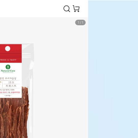
1
/
1