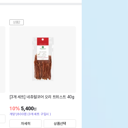
상품2
[3개 세트] 네츄럴코어 오리 트위스트 40g
10
%
5,400
원
개당1,800원 (3개 세트 구입시 )
자세히
상품선택