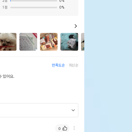
2
점
0
%
1
점
0
%
41
만족도순
최신순
 있어요.
0