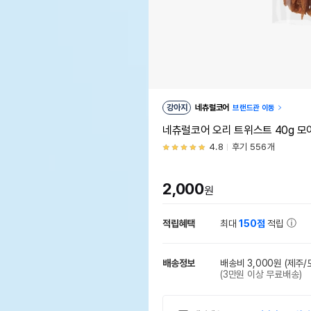
강아지
네츄럴코어
브랜드관 이동
네츄럴코어 오리 트위스트 40g 
4.8
후기 556개
2,000
원
적립혜택
최대
150점
적립
배송정보
배송비 3,000원
(제주/
(3만원 이상 무료배송)