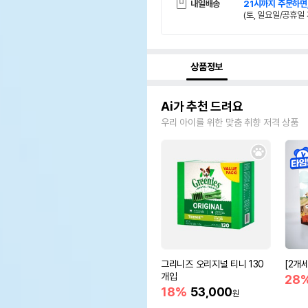
내일배송
21시까지 주문하면
(토, 일요일/공휴일 
상품정보
Ai가 추천 드려요
우리 아이를 위한 맞춤 취향 저격 상품
그리니즈 오리지널 티니 130
[2개
개입
28
18%
53,000
원