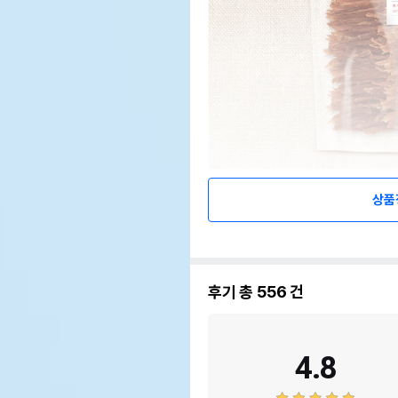
상품
후기 총
556
건
4.8