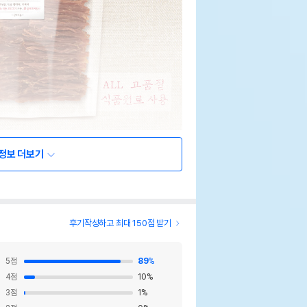
정보 더보기
후기작성하고 최대 150점 받기
5
점
89
%
4
점
10
%
3
점
1
%