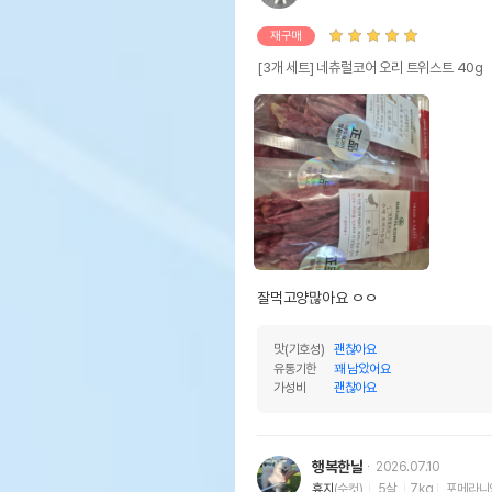
재구매
[3개 세트] 네츄럴코어 오리 트위스트 40g
잘먹고양많아요 ㅇㅇ
맛(기호성)
괜찮아요
유통기한
꽤 남았어요
가성비
괜찮아요
행복한날
2026.07.10
휴지
(수컷)
5살
7kg
포메라니