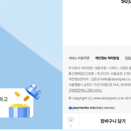
50,
서비스 이용약관
개인정보 처리방침
입점
주식회사 어바웃펫
대표자명 : 나옥귀
사업자 등
통신판매업신고번호 : 제 2025-서울금천-238
개인정보관리자 : 김원규 hello@aboutpet.co.
서울특별시 금천구 가산디지털2로 144, 현대테라
구매안전(에스크로)서비스
© copyright (c) www.aboutpet.co.kr all r
하고
장바구니 담기
찜