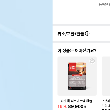
등록된 
취소/교환/환불
이 상품은 어떠신가요?
오리젠 독 피트앤트림 6kg
스텔라
키블 
16%
89,900
원
리 치킨