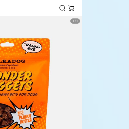
1
/
1