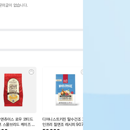
문의글이 없습니다.
앤츄이스 로우 코티드
디어니스트키친 탈수건조 그레
디어니스트키친 탈수건
포 스몰브리드 케이즈 프
인프리 칠면조 레시피 907g
레인 칠면조 레시피 90
 1.6kg