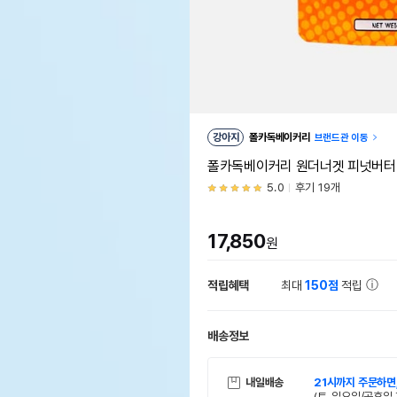
강아지
폴카독베이커리
브랜드관 이동
폴카독베이커리 원더너겟 피넛버터 
5.0
후기 19개
17,850
원
적립혜택
최대
150점
적립
배송정보
내일배송
21시까지 주문하면
(토, 일요일/공휴일 