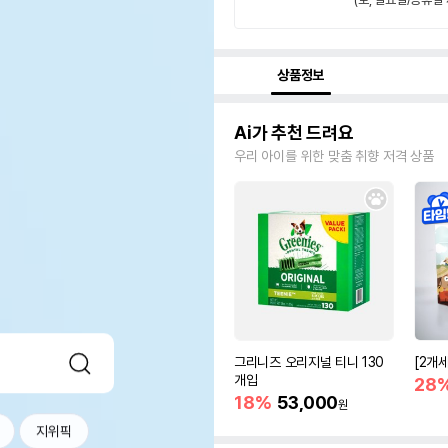
상품정보
Ai가 추천 드려요
우리 아이를 위한 맞춤 취향 저격 상품
그리니즈 오리지널 티니 130
[2개
개입
28
18%
53,000
원
지위픽