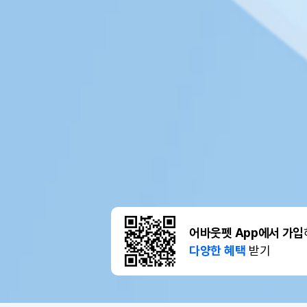
어바웃펫 App에서 가입
다양한 혜택
받기