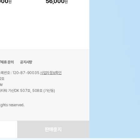
000
56,000
52,000
원
원
원
/제휴 문의
공지사항
록번호 : 120-87-90035
사업자정보확인
2호
kr
타워 가산DK 507호, 508호 (가산동)
ights reserved.
판매중지