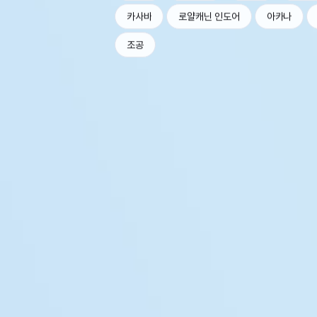
카사바
로얄캐닌 인도어
아카나
조공