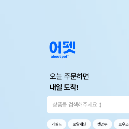
오늘 주문하면
내일 도착!
가필드
로얄캐닌
캣만두
로우즈