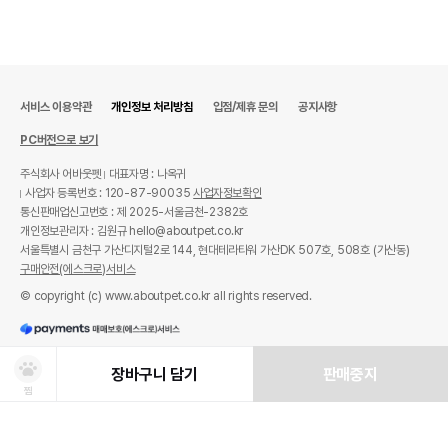
서비스 이용약관
개인정보 처리방침
입점/제휴 문의
공지사항
PC버전으로 보기
주식회사 어바웃펫
대표자명 : 나옥귀
사업자 등록번호 : 120-87-90035
사업자정보확인
통신판매업신고번호 : 제 2025-서울금천-2382호
개인정보관리자 : 김원규 hello@aboutpet.co.kr
서울특별시 금천구 가산디지털2로 144, 현대테라타워 가산DK 507호, 508호 (가산동)
구매안전(에스크로)서비스
© copyright (c) www.aboutpet.co.kr all rights reserved.
장바구니 담기
판매중지
찜
상품선택
처방사료 주문 시 확인해주세요!
쿠폰보기
적립혜택
취소/ 교환/ 환불
유통기한 임박 상품
최저가 도전 상품
AI검색
AI검색