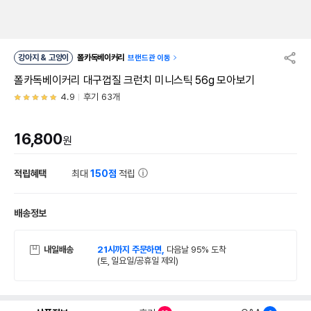
강아지 & 고양이
폴카독베이커리
브랜드관 이동
폴카독베이커리 대구껍질 크런치 미니스틱 56g 모아보기
4.9
후기 63개
16,800
원
적립혜택
최대
150점
적립
배송정보
내일배송
21시까지 주문하면,
다음날 95% 도착
(토, 일요일/공휴일 제외)