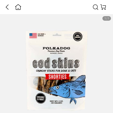
1
/
1