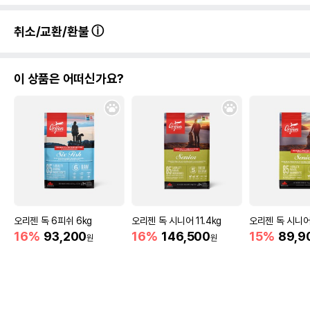
취소/교환/환불
이 상품은 어떠신가요?
오리젠 독 6피쉬 6kg
오리젠 독 시니어 11.4kg
오리젠 독 시니어
16%
93,200
16%
146,500
15%
89,9
원
원