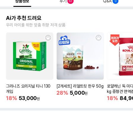
상품정보
후기
Q&A
63
0
Ai가 추천 드려요
우리 아이를 위한 맞춤 취향 저격 상품
그리니즈 오리지널 티니 130
[2개세트] 리얼트릿 한우 50g
로얄캐닌 독 미디
개입
kg 중형견 면역
28%
5,000
원
18%
53,000
18%
84,9
원