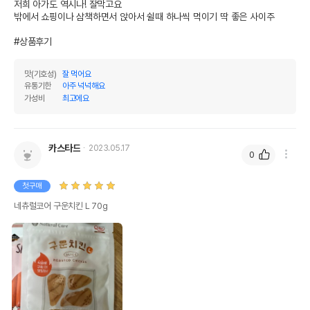
저희 아가도 역시나! 잘막고요

밖에서 쇼핑이나 삼책하면서 앉아서 쉴때 하나씩 먹이기 딱 좋은 사이주

#상품후기
맛(기호성)
잘 먹어요
유통기한
아주 넉넉해요
가성비
최고에요
카스타드
2023.05.17
0
첫구매
네츄럴코어 구운치킨 L 70g