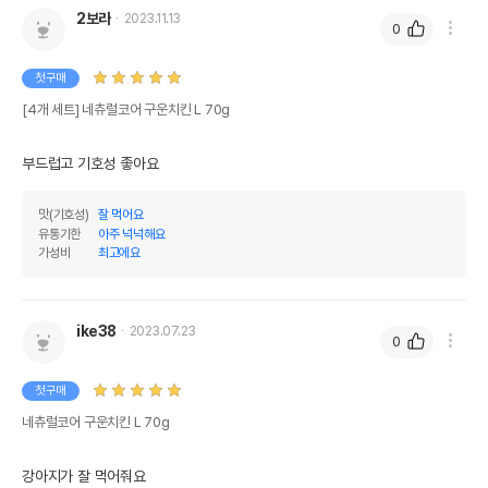
2보라
2023.11.13
0
첫구매
[4개 세트] 네츄럴코어 구운치킨 L 70g
부드럽고 기호성 좋아요
맛(기호성)
잘 먹어요
유통기한
아주 넉넉해요
가성비
최고에요
ike38
2023.07.23
0
첫구매
네츄럴코어 구운치킨 L 70g
강아지가 잘 먹어줘요