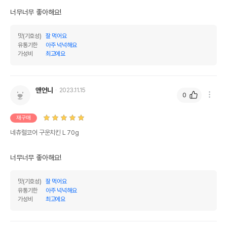
너무너무 좋아해요!
맛(기호성)
잘 먹어요
유통기한
아주 넉넉해요
가성비
최고에요
앤언니
2023.11.15
0
재구매
네츄럴코어 구운치킨 L 70g
너무너무 좋아해요!
맛(기호성)
잘 먹어요
유통기한
아주 넉넉해요
가성비
최고에요