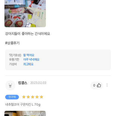
강아지들이 좋아하는 간식이에요 

#상품후기
맛(기호성)
잘 먹어요
유통기한
아주 넉넉해요
가성비
최고에요
킹콩스
2023.02.03
0
첫구매
네츄럴코어 구운치킨 L 70g