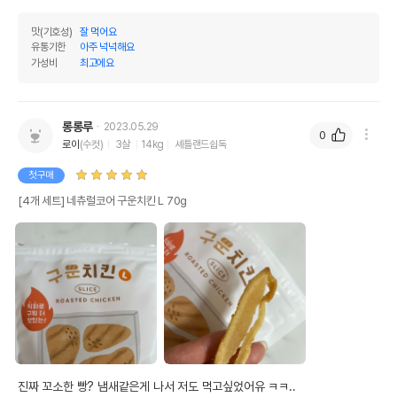
맛(기호성)
잘 먹어요
유통기한
아주 넉넉해요
가성비
최고에요
롱롱루
2023.05.29
0
로이
(수컷)
3살
14kg
셰틀랜드쉽독
첫구매
[4개 세트] 네츄럴코어 구운치킨 L 70g
진짜 꼬소한 빵? 냄새같은게 나서 저도 먹고싶었어유 ㅋㅋ..
