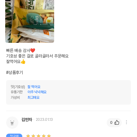
빠른 배송 감사❤️

기호성 좋은 걸로 골라골라서 주문해요

잘먹어요👍

#상품후기
맛(기호성)
잘 먹어요
상품 필수 정보
유통기한
아주 넉넉해요
가성비
최고에요
품명 및 모델명
네츄럴코어 구운치킨 L 70g 모아보기
법에 의한 인증,허가 등을
김만자
2023.01.13
상세페이지 참조
받았음을 확인할수 있는
0
경우 그에 대한 사항
첫구매