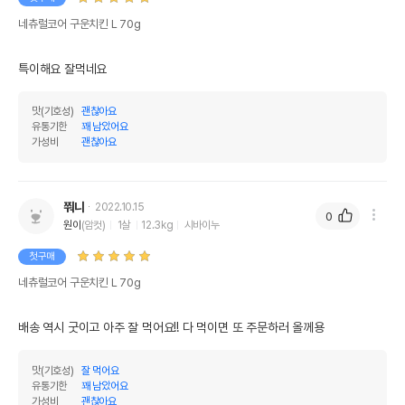
제조국 또는 원산지
일본
네츄럴코어 구운치킨 L 70g
제조자,수입품의 경우
Kyushu Pet Food Co.,LTD.
수입자를 함께 표기
특이해요 잘먹네요 
AS책임자와 전화번호
어바웃펫//1644-9601
또는 소비자상담 관련
맛(기호성)
괜찮아요
전화번호
유통기한
꽤 남았어요
가성비
괜찮아요
유통기한이 최소 2026.12.03이거나 그
이후인 상품이 출고됩니다.
유통기한
단, 상품명에 유통기한 명시된 경우, 해당
유통기한을 따릅니다.
쭤니
2022.10.15
0
원이
(암컷)
1살
12.3kg
시바이누
첫구매
네츄럴코어 구운치킨 L 70g
배송 역시 굿이고 아주 잘 먹어요!! 다 먹이면 또 주문하러 올께용
맛(기호성)
잘 먹어요
유통기한
꽤 남았어요
가성비
괜찮아요