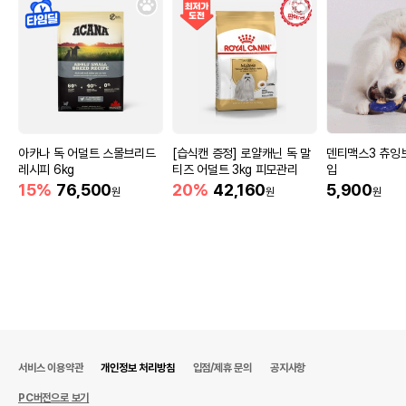
아카나 독 어덜트 스몰브리드
[습식캔 증정] 로얄캐닌 독 말
덴티맥스3 츄잉
레시피 6kg
티즈 어덜트 3kg 피모관리
입
15%
76,500
20%
42,160
5,900
원
원
원
서비스 이용약관
개인정보 처리방침
입점/제휴 문의
공지사항
PC버전으로 보기