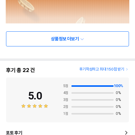
상품정보 더보기
후기 총
22
건
후기작성하고 최대 150점 받기
5
점
100
%
5.0
4
점
0
%
3
점
0
%
2
점
0
%
1
점
0
%
포토 후기