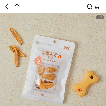
1
/
4