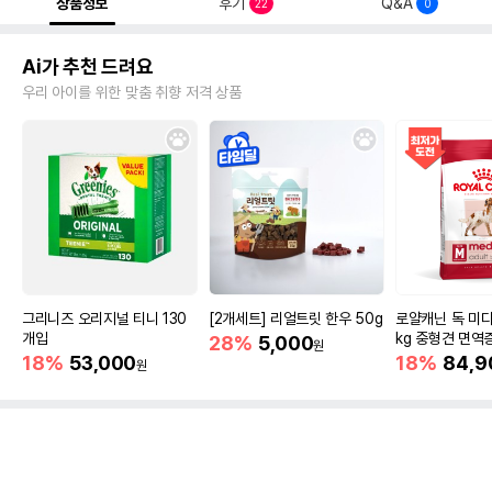
상품정보
후기
Q&A
22
0
Ai가 추천 드려요
우리 아이를 위한 맞춤 취향 저격 상품
그리니즈 오리지널 티니 130
[2개세트] 리얼트릿 한우 50g
로얄캐닌 독 미디
개입
kg 중형견 면역
28%
5,000
원
18%
53,000
18%
84,9
원