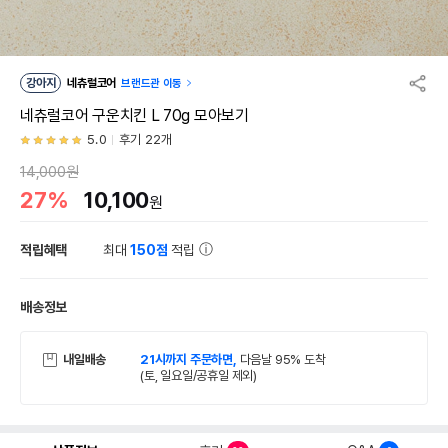
강아지
네츄럴코어
브랜드관 이동
네츄럴코어 구운치킨 L 70g 모아보기
5.0
후기 22개
14,000원
27%
10,100
원
적립혜택
최대
150점
적립
배송정보
내일배송
21시까지 주문하면,
다음날 95% 도착
(토, 일요일/공휴일 제외)