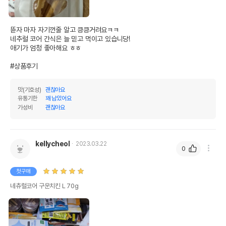
뜯자 마자 자기껀줄 알고 킁킁거려요ㅋㅋ

네추럴 코어 간식은 늘 믿고 먹이고 있습니당! 

애기가 엄청 좋아해요 ㅎㅎ

#상품후기
맛(기호성)
괜찮아요
유통기한
꽤 남았어요
가성비
괜찮아요
kellycheol
2023.03.22
0
첫구매
네츄럴코어 구운치킨 L 70g