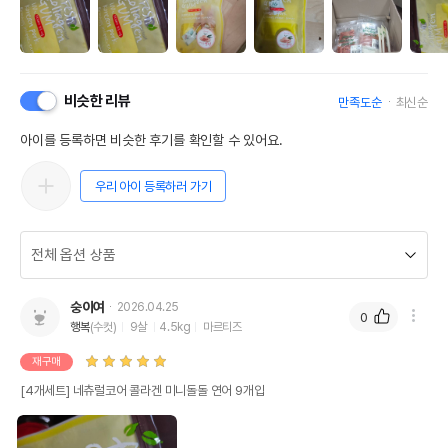
비슷한 리뷰
만족도순
최신순
아이를 등록하면 비슷한 후기를 확인할 수 있어요.
우리 아이 등록하러 가기
숭이여
2026.04.25
0
행복
(수컷)
9살
4.5kg
마르티즈
재구매
[4개세트] 네츄럴코어 콜라겐 미니돌돌 연어 9개입