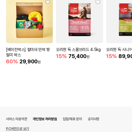
[베이컨박스] 절미네 민박 짱
오리젠 독 스몰브리드 4.5kg
오리젠 독 시니어
절미 박스
15%
75,400
15%
89,9
원
60%
29,900
원
서비스 이용약관
개인정보 처리방침
입점/제휴 문의
공지사항
PC버전으로 보기