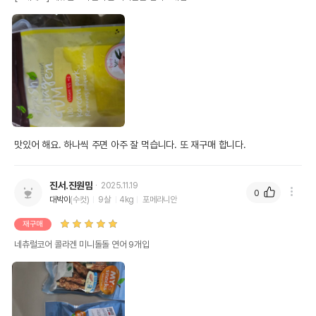
네츄럴코어 콜라겐 미니돌돌 연어 9개입
품명 및 모델명
모아보기
법에 의한 인증,허가 등을
상세페이지 참조
받았음을 확인할수 있는
경우 그에 대한 사항
제조국 또는 원산지
대한민국
제조자,수입품의 경우
㈜HNF
수입자를 함께 표기
맛있어 해요. 하나씩 주면 아주 잘 먹습니다. 또 재구매 합니다.
AS책임자와 전화번호
어바웃펫//1644-9601
또는 소비자상담 관련
진서.진원맘
2025.11.19
0
전화번호
대박이
(수컷)
9살
4kg
포메라니안
유통기한이 최소 2026.12.03이거나 그
재구매
이후인 상품이 출고됩니다.
유통기한
단, 상품명에 유통기한 명시된 경우, 해당
네츄럴코어 콜라겐 미니돌돌 연어 9개입
유통기한을 따릅니다.