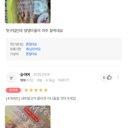
첫구입인데 댕댕이들이 아주 잘먹네요
맛(기호성)
괜찮아요
유통기한
꽤 남았어요
가성비
괜찮아요
숭이여
2025.09.10
0
행복
(수컷)
8살
4.5kg
마르티즈
재구매
[4개세트] 네츄럴코어 콜라겐 미니돌돌 연어 9개입