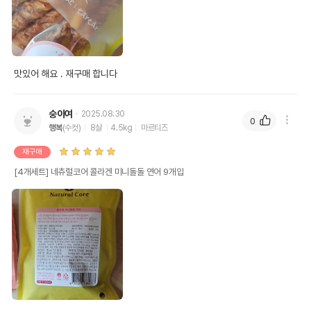
맛있어 해요 . 재구매 합니다
숭이여
2025.08.30
0
행복
(수컷)
8살
4.5kg
마르티즈
재구매
[4개세트] 네츄럴코어 콜라겐 미니돌돌 연어 9개입