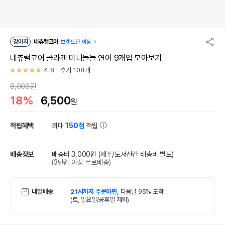
강아지
네츄럴코어
브랜드관 이동
네츄럴코어 콜라겐 미니돌돌 연어 9개입 모아보기
4.8
후기 108개
8,000원
18%
6,500
원
적립혜택
최대
150점
적립
배송정보
배송비 3,000원
(제주/도서산간 배송비 별도)
(3만원 이상 무료배송)
내일배송
21시까지 주문하면,
다음날 95% 도착
(토, 일요일/공휴일 제외)