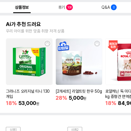
상품정보
후기
Q&A
108
0
Ai가 추천 드려요
우리 아이를 위한 맞춤 취향 저격 상품
그리니즈 오리지널 티니 130
[2개세트] 리얼트릿 한우 50g
로얄캐닌 독 미디
개입
kg 중형견 면역
28%
5,000
원
18%
53,000
18%
84,9
원
상품1
상품2