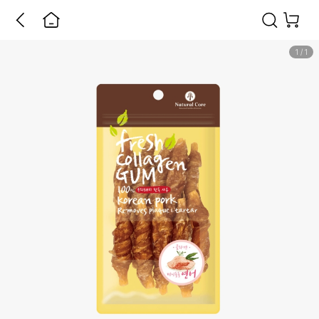
1
/
1