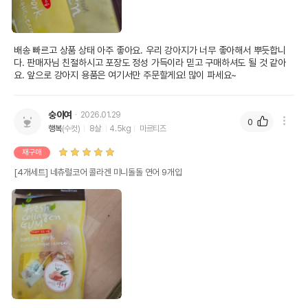
​배송 빠르고 상품 상태 아주 좋아요. 우리 강아지가 너무 좋아해서 뿌듯합니
다. 판매자님 친절하시고 포장도 정성 가득이라 믿고 구매하셔도 될 것 같아
요. 앞으로 강아지 용품은 여기서만 주문할게요! 많이 파세요~
숭이여
2026.01.29
0
행복
(수컷)
8살
4.5kg
마르티즈
재구매
[4개세트] 네츄럴코어 콜라겐 미니돌돌 연어 9개입