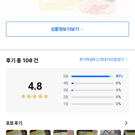
상품정보 더보기
후기 총
108
건
후기작성하고 최대 150점 받기
5
점
91
%
4.8
4
점
6
%
3
점
4
%
2
점
0
%
1
점
0
%
포토 후기