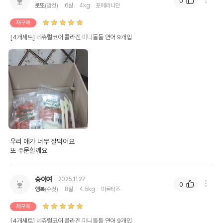
0
로또
(암컷)
6살
4kg
포메라니안
재구매
[4개세트] 네츄럴코어 콜라겐 미니돌돌 연어 9개입
우리 애가 너무 잘먹어요

또 주문할께요
숭이여
2025.11.27
0
행복
(수컷)
8살
4.5kg
마르티즈
재구매
상품 필수 정보
[4개세트] 네츄럴코어 콜라겐 미니돌돌 연어 9개입