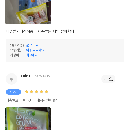
네츄럴코어간식중 이제품류를 제일 좋아합니다
맛(기호성)
잘 먹어요
유통기한
아주 넉넉해요
가성비
최고에요
saint
2025.10.16
0
첫구매
네츄럴코어 콜라겐 미니돌돌 연어 9개입