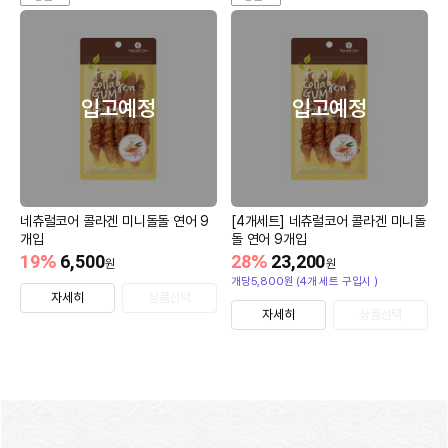
입고예정
입고예정
네츄럴코어 콜라겐 미니돌돌 연어 9
[4개세트] 네츄럴코어 콜라겐 미니돌
개입
돌 연어 9개입
19
%
6,500
28
%
23,200
원
원
개당5,800원 (4개 세트 구입시 )
자세히
상품선택
자세히
상품선택