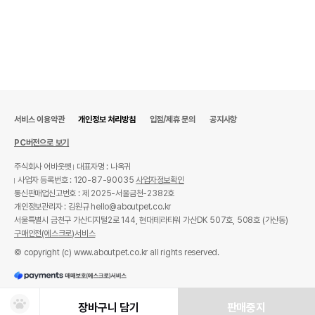
서비스 이용약관
개인정보 처리방침
입점/제휴 문의
공지사항
PC버전으로 보기
주식회사 어바웃펫
대표자명 : 나옥귀
사업자 등록번호 : 120-87-90035
사업자정보확인
통신판매업신고번호 : 제 2025-서울금천-2382호
개인정보관리자 : 김원규 hello@aboutpet.co.kr
서울특별시 금천구 가산디지털2로 144, 현대테라타워 가산DK 507호, 508호 (가산동)
구매안전(에스크로)서비스
© copyright (c) www.aboutpet.co.kr all rights reserved.
장바구니 담기
판매중지