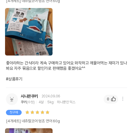
[4개세트] 네츄럴코어 멍쵸 연어 60g
좋아라하는 간식이라 계속 구매하고 있어요 와작하고 깨물어먹는 재미가 있나
봐요 자주 묶음으로 할인가로 판매했음 좋겠어요^^

#상품후기
시나몬쿠키
2024.09.06
0
쿠키
(수컷)
4살
5kg
하나뿐인 믹스
첫구매
[4개세트] 네츄럴코어 멍쵸 연어 60g