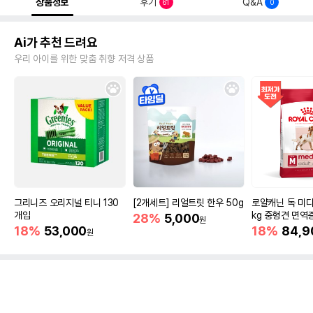
상품정보
후기
Q&A
61
0
Ai가 추천 드려요
우리 아이를 위한 맞춤 취향 저격 상품
그리니즈 오리지널 티니 130
[2개세트] 리얼트릿 한우 50g
로얄캐닌 독 미디
개입
kg 중형견 면역
28%
5,000
원
18%
53,000
18%
84,9
원