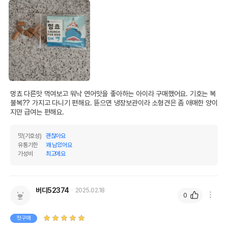
멍쵸 다른맛 먹여보고 워낙 연어맛을 좋아하는 아이라 구매했어요. 기호는 복
불복?? 가지고 다니기 편해요. 뜯으면 냉장보관이라 소형견은 좀 애매한 양이
지만 급여는 편해요. 
맛(기호성)
괜찮아요
유통기한
꽤 남았어요
가성비
최고에요
버디52374
2025.02.18
0
첫구매