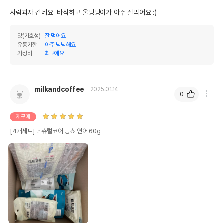
사람과자 같네요  바삭하고 울댕댕이가 아주 잘먹어요 :)
맛(기호성)
잘 먹어요
유통기한
아주 넉넉해요
가성비
최고에요
milkandcoffee
2025.01.14
0
재구매
[4개세트] 네츄럴코어 멍쵸 연어 60g