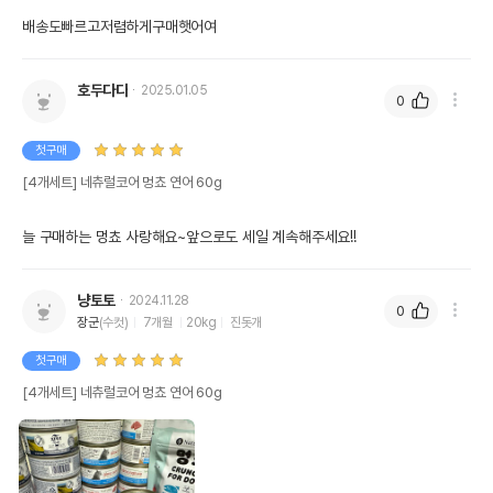
배송도빠르고저렴하게구매햇어여
호두다다
2025.01.05
0
첫구매
[4개세트] 네츄럴코어 멍쵸 연어 60g
늘 구매하는 멍쵸 사랑해요~앞으로도 세일 계속해주세요!!
냥토토
2024.11.28
0
장군
(수컷)
7개월
20kg
진돗개
상품 필수 정보
첫구매
[4개세트] 네츄럴코어 멍쵸 연어 60g
품명 및 모델명
네츄럴코어 멍쵸 연어 60g 모아보기
법에 의한 인증,허가 등을
상세페이지 참조
받았음을 확인할수 있는
경우 그에 대한 사항