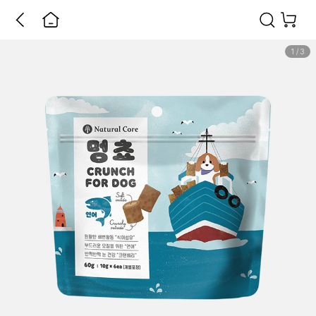
1
/
3