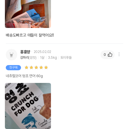
배송도빠르고 애들이 잘먹어요!!
홍홍양
2025.02.02
0
강하리
(암컷)
1살
3.5kg
토이푸들
첫구매
네츄럴코어 멍쵸 연어 60g