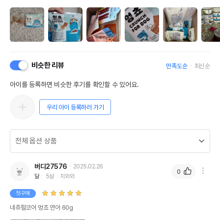
비슷한 리뷰
만족도순
최신순
아이를 등록하면 비슷한 후기를 확인할 수 있어요.
우리 아이 등록하러 가기
버디27576
2025.02.26
0
달
5살
치와와
첫구매
네츄럴코어 멍쵸 연어 60g