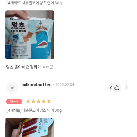
[4개세트] 네츄럴코어 멍쵸 연어 60g
멍쵸 좋아해요 강쥐가 ㅎㅎ굿
milkandcoffee
2025.02.04
0
재구매
[4개세트] 네츄럴코어 멍쵸 연어 60g