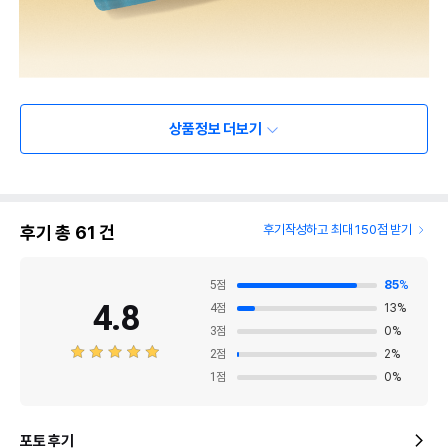
상품정보 더보기
후기 총
61
건
후기작성하고 최대 150점 받기
5
점
85
%
4.8
4
점
13
%
3
점
0
%
2
점
2
%
1
점
0
%
포토 후기