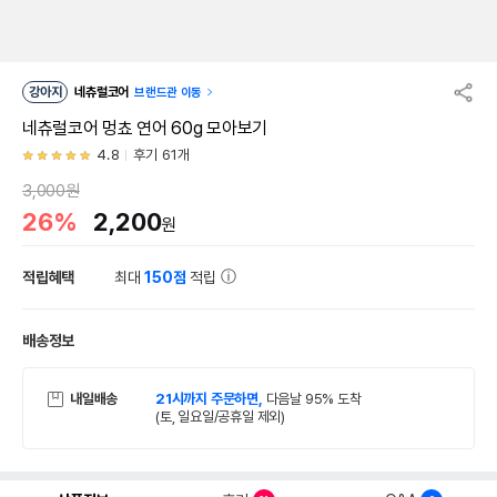
강아지
네츄럴코어
브랜드관 이동
네츄럴코어 멍쵸 연어 60g 모아보기
4.8
후기 61개
3,000원
26%
2,200
원
적립혜택
최대
150점
적립
배송정보
내일배송
21시까지 주문하면,
다음날 95% 도착
(토, 일요일/공휴일 제외)