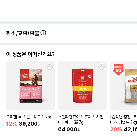
취소/교환/환불
이 상품은 어떠신가요?
오리젠 독 스몰브리드 1.8kg
스텔라앤츄이스 츄이스 치킨
[습식캔 증정] 
디너패티 397g
티즈 어덜트 3k
12%
39,200
원
64,000
20%
42,1
원