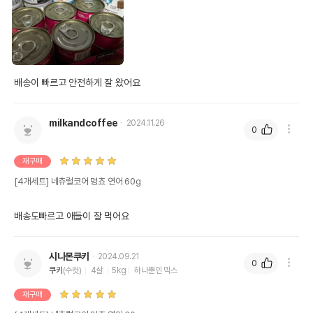
제조국 또는 원산지
중국
제조자,수입품의 경우
S.L.P.F CO.,LTD
수입자를 함께 표기
AS책임자와 전화번호
배송이 빠르고 안전하게 잘 왔어요
어바웃펫//1644-9601
또는 소비자상담 관련
전화번호
milkandcoffee
2024.11.26
유통기한이 최소 2026.12.03이거나 그
0
이후인 상품이 출고됩니다.
유통기한
단, 상품명에 유통기한 명시된 경우, 해당
재구매
유통기한을 따릅니다.
[4개세트] 네츄럴코어 멍쵸 연어 60g
배송도빠르고 애들이 잘 먹어요
시나몬쿠키
2024.09.21
0
쿠키
(수컷)
4살
5kg
하나뿐인 믹스
재구매