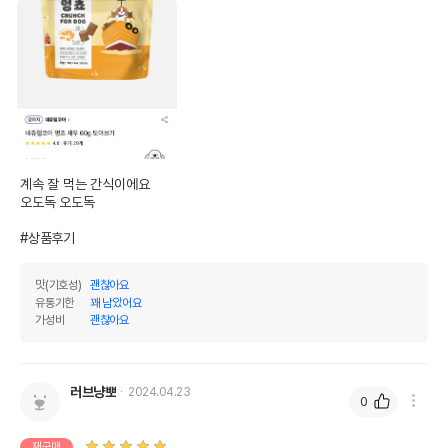
계속 잘 먹는 간식이에요

오도독 오도독

#상품후기
맛(기호성)
괜찮아요
유통기한
꽤 남았어요
가성비
괜찮아요
러브냥뽀
2024.04.23
0
재구매