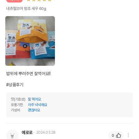
네츄럴코어 멍쵸 새우 60g
밥위에 뿌려주면 잘먹어요!!

#상품후기
맛(기호성)
잘 먹어요
유통기한
아주 넉넉해요
가성비
괜찮아요
예로로
2024.03.28
0