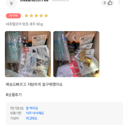
0
제조국 또는 원산지
중국
재구매
제조자,수입품의 경우
S.L.P.F CO.,LTD
수입자를 함께 표기
네츄럴코어 멍쵸 새우 60g
AS책임자와 전화번호
어바웃펫//1644-9601
또는 소비자상담 관련
전화번호
유통기한이 최소 2026.12.04이거나 그
이후인 상품이 출고됩니다.
유통기한
단, 상품명에 유통기한 명시된 경우, 해당
유통기한을 따릅니다.
배송도빠르고 저렴하게 잘구매했어요

#상품후기
맛(기호성)
잘 먹어요
유통기한
아주 넉넉해요
가성비
최고에요