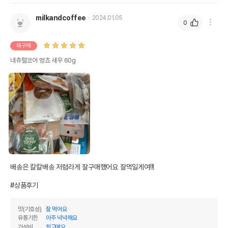
milkandcoffee
2024.01.05
0
재구매
네츄럴코어 멍쵸 새우 60g
배송은 칼칼배송 저렴라게 잘구매했어요 잘먹일게여!!!

#상품후기
맛(기호성)
잘 먹어요
유통기한
아주 넉넉해요
가성비
최고에요