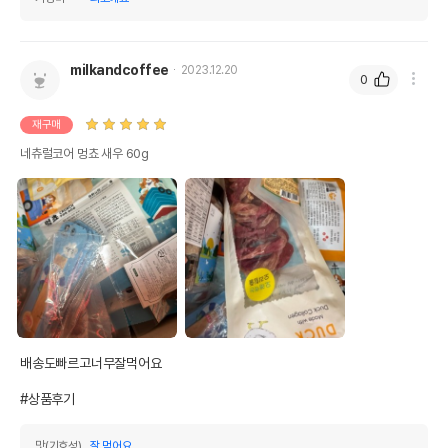
milkandcoffee
2023.12.20
0
재구매
네츄럴코어 멍쵸 새우 60g
배송도빠르고너무잘먹어요

#상품후기
맛(기호성)
잘 먹어요