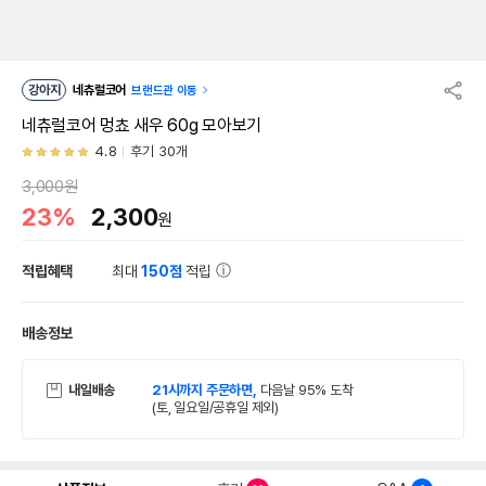
강아지
네츄럴코어
브랜드관 이동
네츄럴코어 멍쵸 새우 60g 모아보기
4.8
후기 30개
3,000원
23%
2,300
원
적립혜택
최대
150점
적립
배송정보
내일배송
21시까지 주문하면,
다음날 95% 도착
(토, 일요일/공휴일 제외)