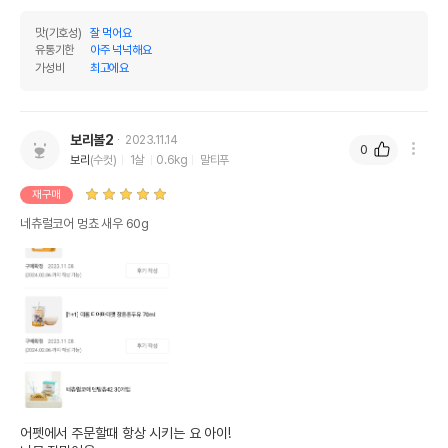
맛(기호성)
잘 먹어요
유통기한
아주 넉넉해요
가성비
최고에요
보리볼2
2023.11.14
0
보리
(수컷)
1살
0.6kg
말티푸
재구매
네츄럴코어 멍쵸 새우 60g
어펫에서 주문할때 항상 시키는 요 아이!
