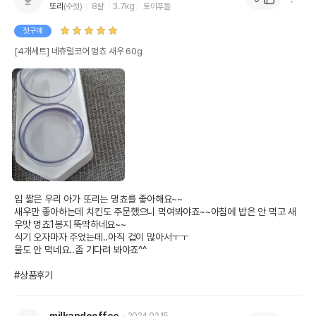
또리
(수컷)
8살
3.7kg
토이푸들
첫구매
[4개세트] 네츄럴코어 멍쵸 새우 60g
입 짧은 우리 아가 또리는 멍쵸를 좋아해요~~

새우만 좋아하는데 치킨도 주문했으니 먹여봐야죠~~아침에 밥은 안 먹고 새
우맛 멍쵸1봉지 뚝딱하네요~~

상품 필수 정보
식기 오자마자 주었는데..아직 겁이 많아서ㅜㅜ

물도 안 먹네요..좀 기다려 봐야죠^^

품명 및 모델명
네츄럴코어 멍쵸 새우 60g 모아보기
#상품후기
법에 의한 인증,허가 등을
상세페이지 참조
받았음을 확인할수 있는
경우 그에 대한 사항
milkandcoffee
2024.02.15