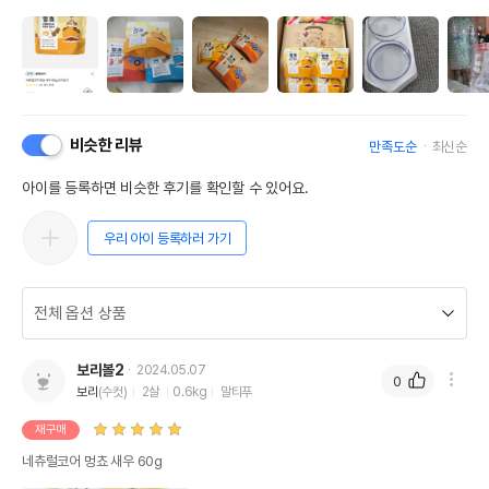
비슷한 리뷰
만족도순
최신순
아이를 등록하면 비슷한 후기를 확인할 수 있어요.
우리 아이 등록하러 가기
보리볼2
2024.05.07
0
보리
(수컷)
2살
0.6kg
말티푸
재구매
네츄럴코어 멍쵸 새우 60g