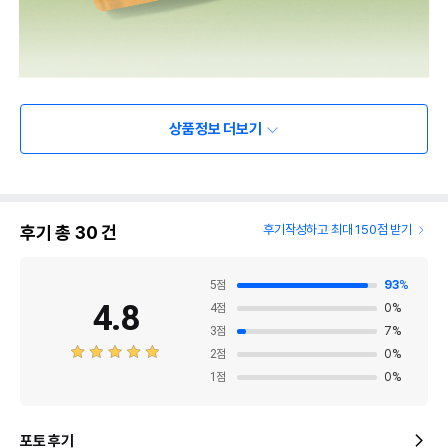
상품정보 더보기
후기 총
30
건
후기작성하고 최대 150점 받기
5
점
93
%
4.8
4
점
0
%
3
점
7
%
2
점
0
%
1
점
0
%
포토 후기