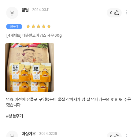
림달
2024.03.11
0
첫구매
[4개세트] 네츄럴코어 멍쵸 새우 60g
멍쵸 예전에 샘플로 구입했는데 울집 강아지가 넘 잘 먹더라구요 ㅎㅎ 또 주문
했습니다

#상품후기
미실여우
2024.02.16
0