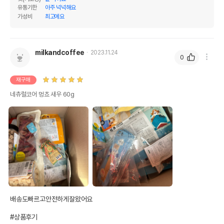
유통기한
아주 넉넉해요
가성비
최고에요
milkandcoffee
2023.11.24
0
재구매
네츄럴코어 멍쵸 새우 60g
배송도빠르고안전하게잘왔어요

#상품후기