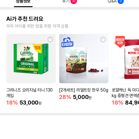
상품정보
후기
Q&A
30
0
Ai가 추천 드려요
우리 아이를 위한 맞춤 취향 저격 상품
그리니즈 오리지널 티니 130
[2개세트] 리얼트릿 한우 50g
로얄캐닌 독 미디
개입
kg 중형견 면역
28%
5,000
원
18%
53,000
18%
84,9
원