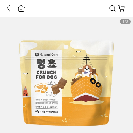
1
/
3