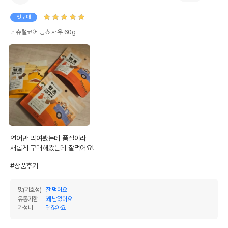
첫구매
네츄럴코어 멍쵸 새우 60g
연어만 먹여봤는데 품절이라

새롭게 구매해봤는데 잘먹어요!

#상품후기
맛(기호성)
잘 먹어요
유통기한
꽤 남았어요
가성비
괜찮아요