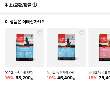
취소/교환/환불
이 상품은 어떠신가요?
오리젠 독 6피쉬 6kg
오리젠 독 6피쉬 2kg
오리젠 독 스몰브
16%
93,200
10%
45,400
15%
75,4
원
원