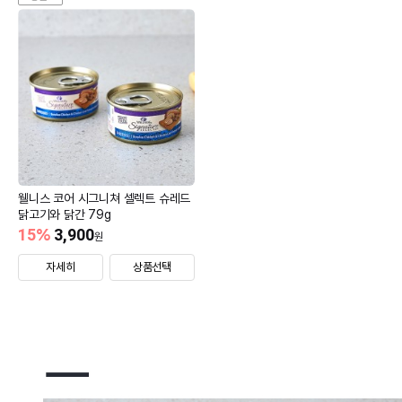
웰니스 코어 시그니쳐 셀렉트 슈레드
닭고기와 닭간 79g
15
%
3,900
원
자세히
상품선택