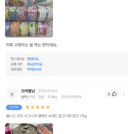
맛(기호성)
괜찮아요
유통기한
꽤 남았어요
영양정보
적혀있어요
상품 필수 정보
웰니스 코어 시그니쳐 셀렉트 슈레드
품명 및 모델명
닭고기와 닭간 79g 모아보기
꼬미별냥
2024.07.04
0
냥이
(수컷)
5살
5.8kg
코리안쇼트헤어
법에 의한 인증,허가 등을
상세페이지 참조
받았음을 확인할수 있는
첫구매
경우 그에 대한 사항
웰니스 코어 시그니쳐 셀렉트 슈레드 닭고기와 닭간 79g
제조국 또는 원산지
태국
제조자,수입품의 경우
SEAPAC Ltd