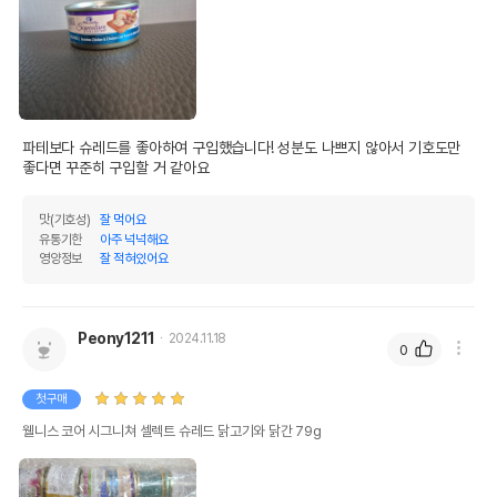
파테보다 슈레드를 좋아하여 구입했습니다! 성분도 나쁘지 않아서 기호도만 
좋다면 꾸준히 구입할 거 같아요
맛(기호성)
잘 먹어요
유통기한
아주 넉넉해요
영양정보
잘 적혀있어요
Peony1211
2024.11.18
0
첫구매
웰니스 코어 시그니쳐 셀렉트 슈레드 닭고기와 닭간 79g