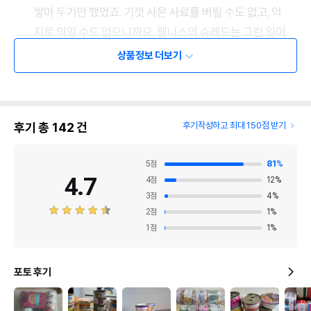
상품정보 더보기
후기 총
142
건
후기작성하고 최대 150점 받기
5
점
81
%
4.7
4
점
12
%
3
점
4
%
2
점
1
%
1
점
1
%
포토 후기