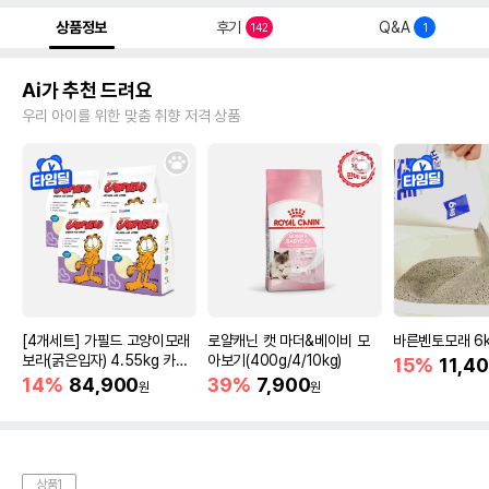
상품정보
후기
Q&A
142
1
Ai가 추천 드려요
우리 아이를 위한 맞춤 취향 저격 상품
[4개세트] 가필드 고양이모래
로얄캐닌 캣 마더&베이비 모
바른벤토모래 6
보라(굵은입자) 4.55kg 카사
아보기(400g/4/10kg)
15%
11,4
바모래
14%
84,900
39%
7,900
원
원
상품1