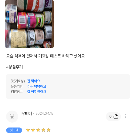
요즘 식욕이 없어서 기호성 테스트 하려고 샀어요

#상품후기
맛(기호성)
잘 먹어요
유통기한
아주 넉넉해요
영양정보
잘 적혀있어요
우미미
2024.04.15
0
첫구매