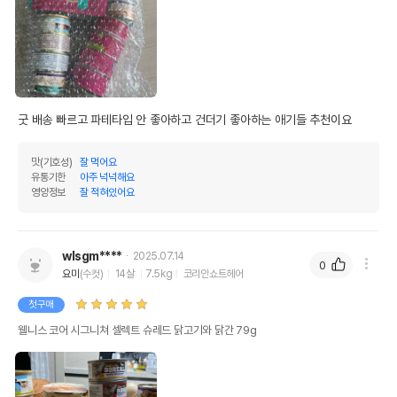
굿 배송 빠르고 파테타입 안 좋아하고 건더기 좋아하는 애기들 추천이요 
맛(기호성)
잘 먹어요
유통기한
아주 넉넉해요
영양정보
잘 적혀있어요
wlsgm****
2025.07.14
0
요미
(수컷)
14살
7.5kg
코리안쇼트헤어
첫구매
웰니스 코어 시그니쳐 셀렉트 슈레드 닭고기와 닭간 79g