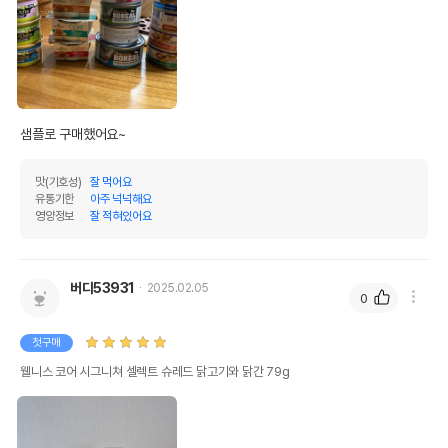
샘플로 구매했어요~
맛(기호성)
잘 먹어요
유통기한
아주 넉넉해요
영양정보
잘 적혀있어요
버디53931
2025.02.05
0
첫구매
웰니스 코어 시그니쳐 셀렉트 슈레드 닭고기와 닭간 79g