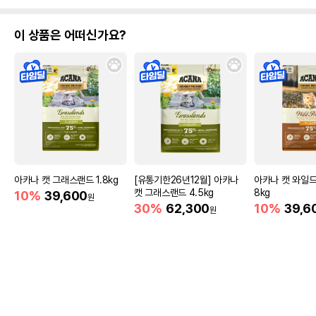
이 상품은 어떠신가요?
아카나 캣 그래스랜드 1.8kg
[유통기한26년12월] 아카나
아카나 캣 와일드
캣 그래스랜드 4.5kg
8kg
10%
39,600
원
30%
62,300
10%
39,6
원