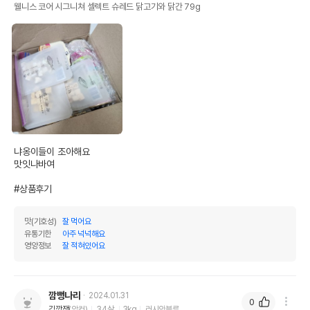
웰니스 코어 시그니쳐 셀렉트 슈레드 닭고기와 닭간 79g
냐옹이들이 조아해요 

맛잇나바여

#상품후기
맛(기호성)
잘 먹어요
유통기한
아주 넉넉해요
영양정보
잘 적혀있어요
깜뻥나라
2024.01.31
0
김깍쟁
(암컷)
34살
3kg
러시안블루