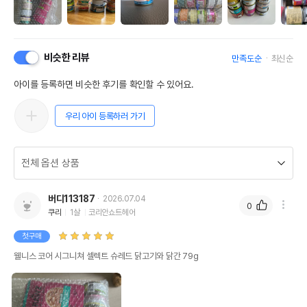
비슷한 리뷰
만족도순
최신순
아이를 등록하면 비슷한 후기를 확인할 수 있어요.
우리 아이 등록하러 가기
버디113187
2026.07.04
0
쿠리
1살
코리안쇼트헤어
첫구매
웰니스 코어 시그니쳐 셀렉트 슈레드 닭고기와 닭간 79g