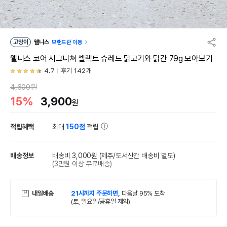
고양이
웰니스
브랜드관 이동
웰니스 코어 시그니쳐 셀렉트 슈레드 닭고기와 닭간 79g 모아보기
4.7
후기 142개
4,600원
15%
3,900
원
적립혜택
최대
150점
적립
배송정보
배송비 3,000원
(제주/도서산간 배송비 별도)
(3만원 이상 무료배송)
내일배송
21시까지 주문하면,
다음날 95% 도착
(토, 일요일/공휴일 제외)