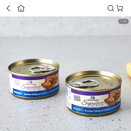
1
/
4