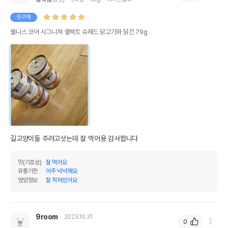
첫구매
웰니스 코어 시그니쳐 셀렉트 슈레드 닭고기와 닭간 79g
길고양이들 주려고삿는데 잘 먹어용 감사합니다
맛(기호성)
잘 먹어요
유통기한
아주 넉넉해요
영양정보
잘 적혀있어요
9room
2023.10.31
0