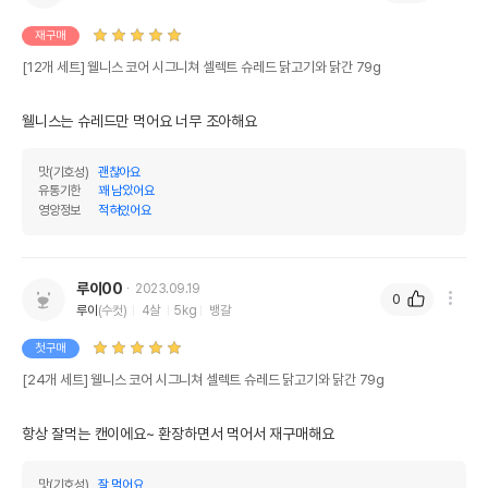
재구매
[12개 세트] 웰니스 코어 시그니쳐 셀렉트 슈레드 닭고기와 닭간 79g
웰니스는 슈레드만 먹어요 너무 조아해요
맛(기호성)
괜찮아요
유통기한
꽤 남았어요
영양정보
적혀있어요
루이00
2023.09.19
0
루이
(수컷)
4살
5kg
뱅갈
첫구매
[24개 세트] 웰니스 코어 시그니쳐 셀렉트 슈레드 닭고기와 닭간 79g
항상 잘먹는 캔이에요~ 환장하면서 먹어서 재구매해요
맛(기호성)
잘 먹어요