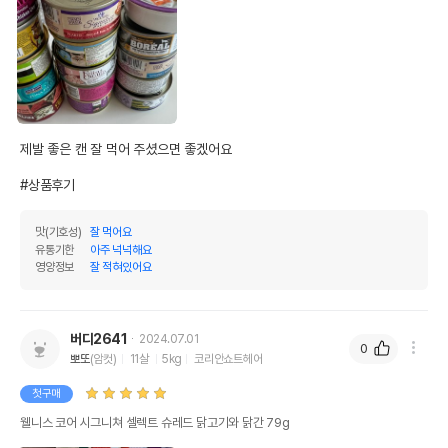
수입자를 함께 표기
AS책임자와 전화번호
어바웃펫//1644-9601
또는 소비자상담 관련
전화번호
유통기한이 최소 2026.12.03이거나 그
이후인 상품이 출고됩니다.
유통기한
제발 좋은 캔 잘 먹어 주셨으면 좋겠어요

단, 상품명에 유통기한 명시된 경우, 해당
유통기한을 따릅니다.
#상품후기
맛(기호성)
잘 먹어요
유통기한
아주 넉넉해요
영양정보
잘 적혀있어요
버디2641
2024.07.01
0
뽀또
(암컷)
11살
5kg
코리안쇼트헤어
첫구매
웰니스 코어 시그니쳐 셀렉트 슈레드 닭고기와 닭간 79g