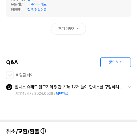
유통기한
아주 넉넉해요
영양정보
잘 적혀있어요
후기 더보기
Q&A
문의하기
비밀글 제외
웰니스 슈레드 닭고기와 닭간 79g 12개 들이 한박스를 구입하려 하는데 혹 지금 주문하면 해당제품의 유효기간이 언제인지 확인부탁드립미다.
버디14247
2024.05.16
답변완료
취소/교환/환불