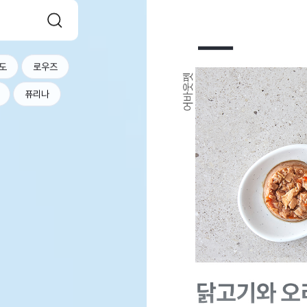
도
로우즈
퓨리나