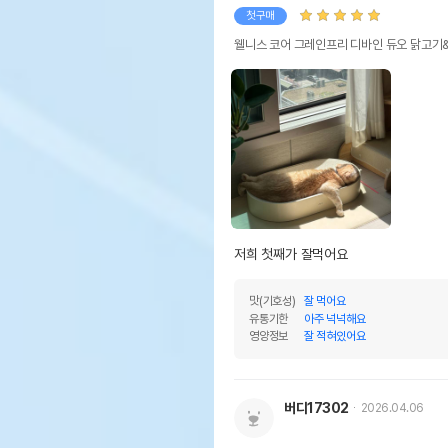
첫구매
웰니스 코어 그레인프리 디바인 듀오 닭고기&
저희 첫째가 잘먹어요
맛(기호성)
잘 먹어요
유통기한
아주 넉넉해요
영양정보
잘 적혀있어요
버디17302
2026.04.06