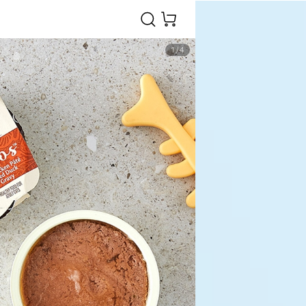
1
/
4