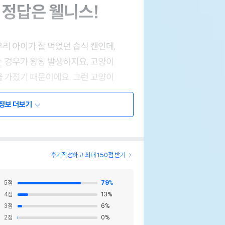
정보 더보기
후기작성하고 최대 150점 받기
5
점
79
%
4
점
13
%
3
점
6
%
2
점
0
%