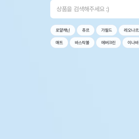
로얄캐닌
츄르
가필드
레오나르
매트
바스락볼
에버크린
이나바