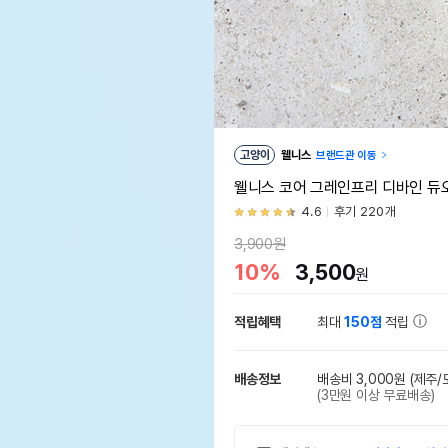
고양이
웰니스
브랜드관 이동
웰니스 코어 그레인프리 디바인 듀오
4.6
후기 220개
3,900원
10%
3,500
원
적립혜택
최대
150점
적립
배송정보
배송비 3,000원
(제주/
(3만원 이상 무료배송)