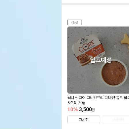
상품1
입고예정
웰니스 코어 그레인프리 디바인 듀오 닭
&오리 79g
10
%
3,500
원
자세히
상품선택