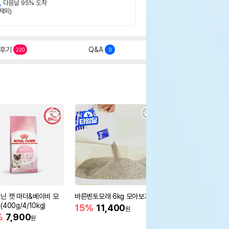
,
다음날 95% 도착
제외)
후기
Q&A
220
0
닌 캣 마더&베이비 모
바른벤토모래 6kg 모아보기
로얄캐닌 캣 인도어 4k
400g/4/10kg)
새 감소
15%
11,400
원
%
7,900
16%
55,000
원
원