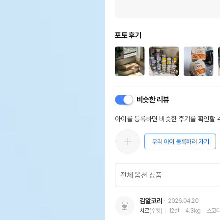
포토 후기
비슷한 리뷰
아이를 등록하면 비슷한 후기를 확인할 수
우리 아이 등록하러 가기
김알코리
2026.04.20
치르
(수컷)
12살
4.3kg
스코