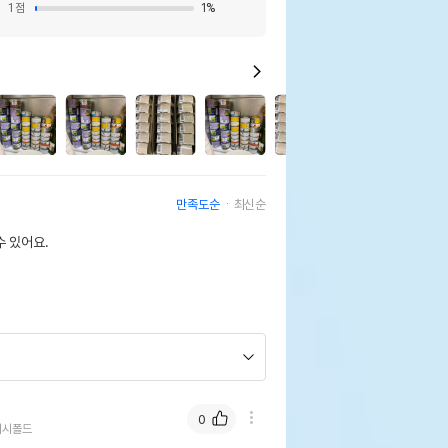
1
점
1
%
17
만족도순
최신순
 있어요.
0
티시폴드