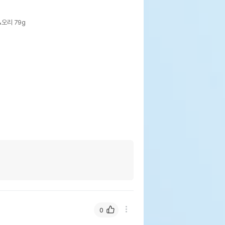
오리 79g
0