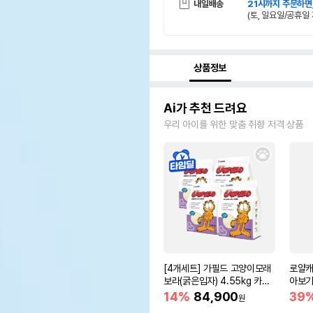
내일배송
21시까지 주문하면
(토, 일요일/공휴일 
상품정보
Ai가 추천 드려요
우리 아이를 위한 맞춤 취향 저격 상품
[4개세트] 가필드 고양이모래
로얄캐
보라(굵은입자) 4.55kg 카사
아보기(
바모래
14%
84,900
39
원