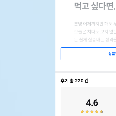
상품
후기 총
220
건
4.6