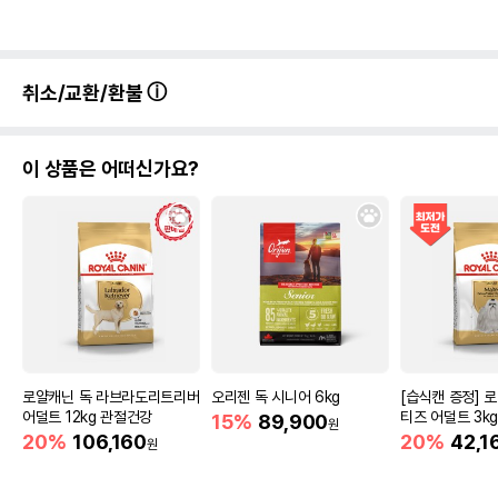
취소/교환/환불
이 상품은 어떠신가요?
로얄캐닌 독 라브라도리트리버
오리젠 독 시니어 6kg
[습식캔 증정] 
어덜트 12kg 관절건강
티즈 어덜트 3k
15%
89,900
원
20%
106,160
20%
42,1
원