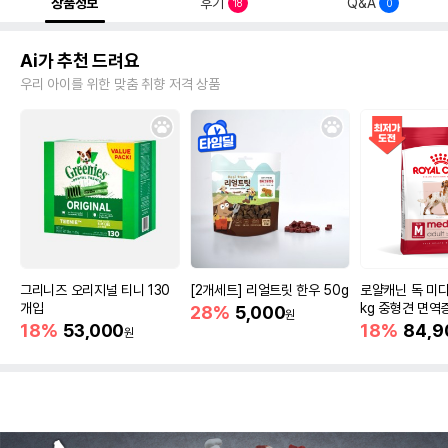
상품정보
후기
Q&A
18
0
Ai가 추천 드려요
우리 아이를 위한 맞춤 취향 저격 상품
그리니즈 오리지널 티니 130
[2개세트] 리얼트릿 한우 50g
로얄캐닌 독 미디
개입
kg 중형견 면역
28%
5,000
원
18%
53,000
18%
84,9
원