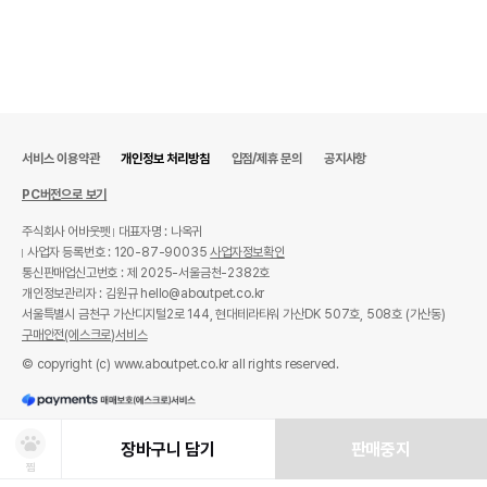
서비스 이용약관
개인정보 처리방침
입점/제휴 문의
공지사항
PC버전으로 보기
주식회사 어바웃펫
대표자명 : 나옥귀
사업자 등록번호 : 120-87-90035
사업자정보확인
통신판매업신고번호 : 제 2025-서울금천-2382호
개인정보관리자 : 김원규 hello@aboutpet.co.kr
서울특별시 금천구 가산디지털2로 144, 현대테라타워 가산DK 507호, 508호 (가산동)
구매안전(에스크로)서비스
© copyright (c) www.aboutpet.co.kr all rights reserved.
장바구니 담기
판매중지
찜