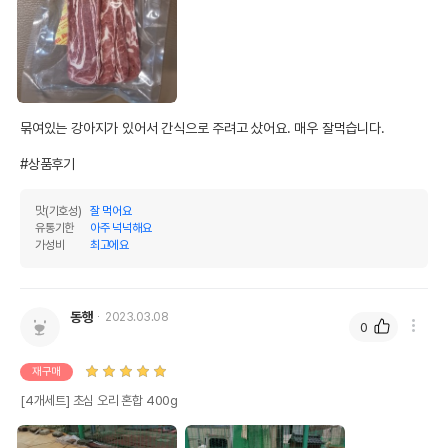
묶여있는 강아지가 있어서 간식으로 주려고 샀어요. 매우 잘먹습니다. 

#상품후기
맛(기호성)
잘 먹어요
유통기한
아주 넉넉해요
가성비
최고에요
동행
2023.03.08
0
재구매
[4개세트] 초심 오리 혼합 400g