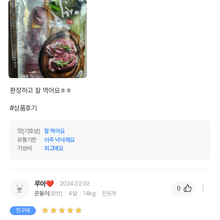
환장하고 잘 먹어요ㅎㅎ

#상품후기
맛(기호성)
잘 먹어요
유통기한
아주 넉넉해요
가성비
최고에요
루아❤
2024.02.02
0
은동이
(암컷)
4살
14kg
진돗개
첫구매