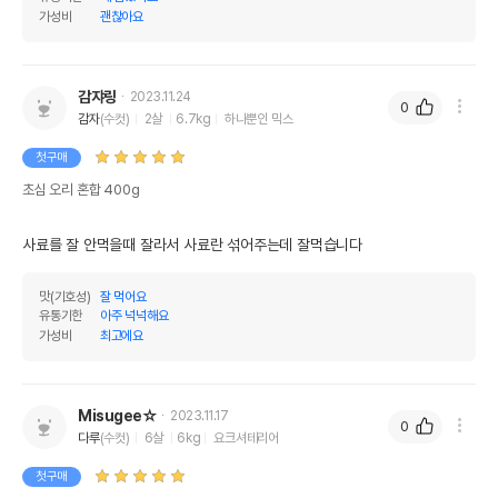
가성비
괜찮아요
감쟈링
2023.11.24
0
감자
(수컷)
2살
6.7kg
하나뿐인 믹스
첫구매
초심 오리 혼합 400g
사료를 잘 안먹을때 잘라서 사료란 섞어주는데 잘먹습니다
맛(기호성)
잘 먹어요
유통기한
아주 넉넉해요
가성비
최고에요
Misugee☆
2023.11.17
0
다루
(수컷)
6살
6kg
요크셔테리어
첫구매