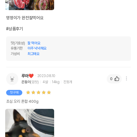
멍멍이가 완전잘먹어요

#상품후기
맛(기호성)
잘 먹어요
유통기한
아주 넉넉해요
가성비
최고에요
루아❤
2023.08.10
0
은동이
(암컷)
4살
14kg
진돗개
첫구매
초심 오리 혼합 400g