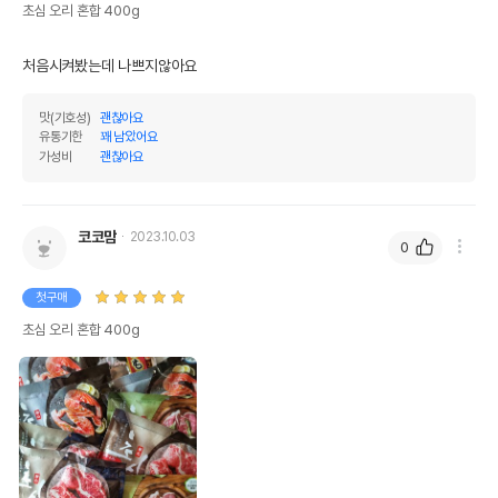
초심 오리 혼합 400g
처음시켜봤는데 나쁘지않아요
맛(기호성)
괜찮아요
유통기한
꽤 남았어요
가성비
괜찮아요
코코맘
2023.10.03
0
첫구매
초심 오리 혼합 400g