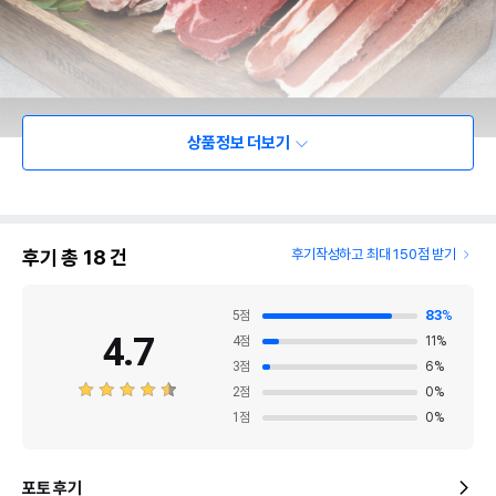
상품정보 더보기
후기 총
18
건
후기작성하고 최대 150점 받기
5
점
83
%
4.7
4
점
11
%
3
점
6
%
2
점
0
%
1
점
0
%
포토 후기