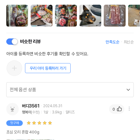
비슷한 리뷰
만족도순
최신순
아이를 등록하면 비슷한 후기를 확인할 수 있어요.
우리 아이 등록하러 가기
버디3561
2024.05.31
0
행복이
(수컷)
1살
3.9kg
말티즈
첫구매
초심 오리 혼합 400g