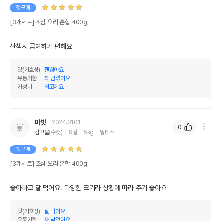
첫구매
[3개세트] 초심 오리 혼합 400g
산책시 급여하기 편해요
맛(기호성)
괜찮아요
유통기한
꽤 남았어요
가성비
최고에요
마빗
2024.01.01
0
김꼬물
(수컷)
9살
5kg
말티즈
첫구매
[3개세트] 초심 오리 혼합 400g
좋아하고 잘 먹어요. 다양한 크기라 상황에 따라 주기 좋아요
맛(기호성)
잘 먹어요
유통기한
꽤 남았어요