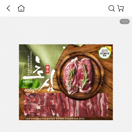
1
/
1