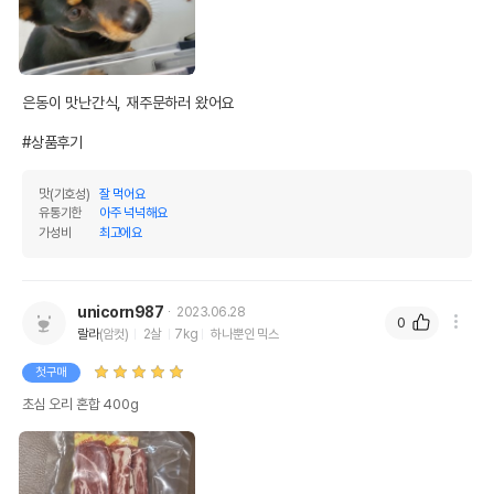
은동이 맛난간식, 재주문하러 왔어요 

#상품후기
맛(기호성)
잘 먹어요
유통기한
아주 넉넉해요
가성비
최고에요
unicorn987
2023.06.28
0
랄라
(암컷)
2살
7kg
하나뿐인 믹스
첫구매
초심 오리 혼합 400g