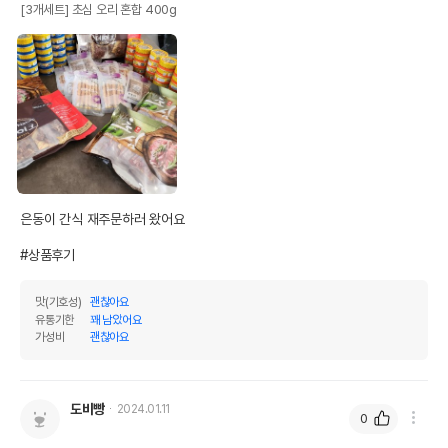
[3개세트] 초심 오리 혼합 400g
상품 필수 정보
품명 및 모델명
초심 오리 혼합 400g 모아보기
법에 의한 인증,허가 등을
상세설명참조
받았음을 확인할수 있는
경우 그에 대한 사항
제조국 또는 원산지
BANGLADESH
은동이 간식 재주문하러 왔어요 

제조자,수입품의 경우
#상품후기
이수펫
수입자를 함께 표기
맛(기호성)
괜찮아요
AS책임자와 전화번호
유통기한
꽤 남았어요
상세설명참조
또는 소비자상담 관련
가성비
괜찮아요
전화번호
유통기한이 최소 2026.12.05이거나 그
이후인 상품이 출고됩니다.
유통기한
도비빵
2024.01.11
단, 상품명에 유통기한 명시된 경우, 해당
0
유통기한을 따릅니다.