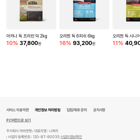
아카나 독 프리런 덕 2kg
오리젠 독 6피쉬 6kg
오리젠 독 시니어
10%
37,800
16%
93,200
11%
40,9
원
원
서비스 이용약관
개인정보 처리방침
입점/제휴 문의
공지사항
PC버전으로 보기
주식회사 어바웃펫
대표자명 : 나옥귀
사업자 등록번호 : 120-87-90035
사업자정보확인