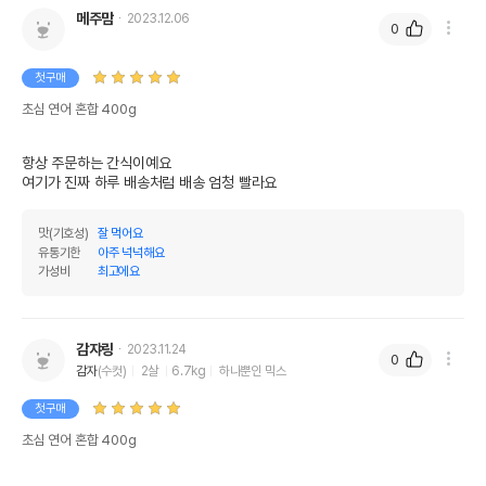
메주맘
2023.12.06
0
상품 필수 정보
첫구매
품명 및 모델명
초심 연어 혼합 400g 모아보기
초심 연어 혼합 400g
법에 의한 인증,허가 등을
상세설명참조
받았음을 확인할수 있는
항상 주문하는 간식이예요

경우 그에 대한 사항
여기가 진짜 하루 배송처럼 배송 엄청 빨라요
제조국 또는 원산지
BANGLADESH
맛(기호성)
잘 먹어요
제조자,수입품의 경우
이수펫
유통기한
아주 넉넉해요
수입자를 함께 표기
가성비
최고에요
AS책임자와 전화번호
상세설명참조
또는 소비자상담 관련
전화번호
감쟈링
2023.11.24
0
감자
(수컷)
2살
6.7kg
하나뿐인 믹스
유통기한이 최소 2026.12.06이거나 그
이후인 상품이 출고됩니다.
첫구매
유통기한
단, 상품명에 유통기한 명시된 경우, 해당
초심 연어 혼합 400g
유통기한을 따릅니다.