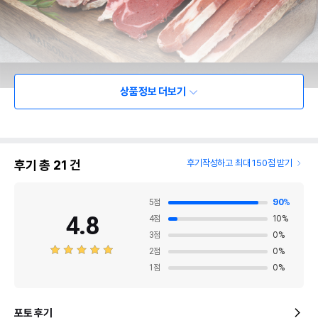
상품정보 더보기
후기 총
21
건
후기작성하고 최대 150점 받기
5
점
90
%
4.8
4
점
10
%
3
점
0
%
2
점
0
%
1
점
0
%
포토 후기