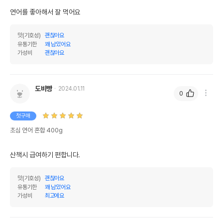
연어를 좋아해서 잘 먹어요
맛(기호성)
괜찮아요
유통기한
꽤 남았어요
가성비
괜찮아요
도비빵
2024.01.11
0
첫구매
초심 연어 혼합 400g
산책시 급여하기 편합니다.
맛(기호성)
괜찮아요
유통기한
꽤 남았어요
가성비
최고에요