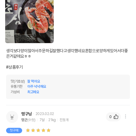
생각보다양이많아서주문하길잘했다고생각했네요혼합으로양하게있어서더좋
은거같애요ㅎㅎ

#상품후기
맛(기호성)
잘 먹어요
유통기한
아주 넉넉해요
가성비
최고에요
멍구닝
2023.02.02
0
멍군
(수컷)
7살
21kg
진돗개
첫구매