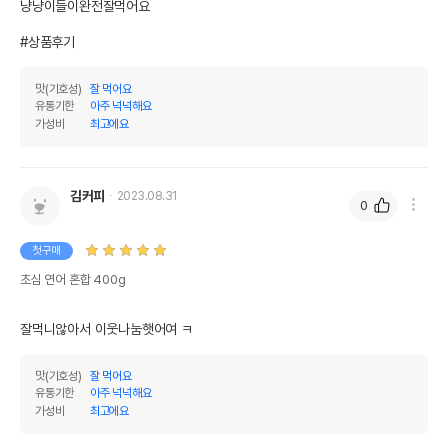
냥냥이들이완전잘먹어요 

#상품후기
맛(기호성)
잘 먹어요
유통기한
아주 넉넉해요
가성비
최고에요
김커피
2023.08.31
0
첫구매
초심 연어 혼합 400g
잘먹니않아서 이웃나눔햇어여 ㅋ
맛(기호성)
잘 먹어요
유통기한
아주 넉넉해요
가성비
최고에요