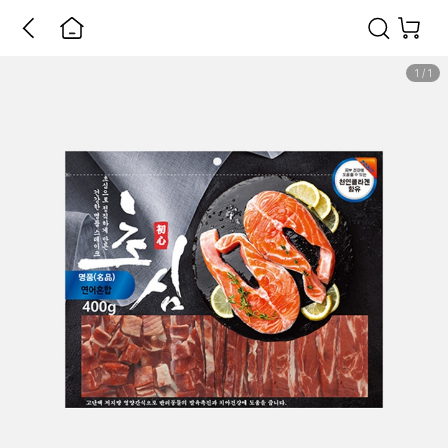
1
/
1