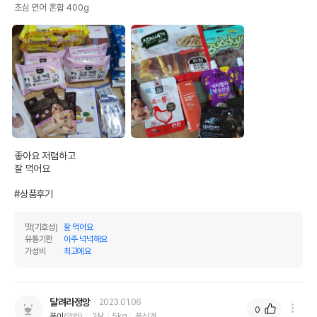
초심 연어 혼합 400g
좋아요 저렴하고

잘 먹어요

#상품후기
맛(기호성)
잘 먹어요
유통기한
아주 넉넉해요
가성비
최고에요
달려라정앙
2023.01.06
0
풍이
(암컷)
2살
5kg
풍산개