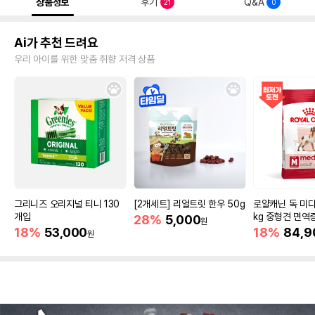
상품정보
후기
Q&A
21
0
Ai가 추천 드려요
우리 아이를 위한 맞춤 취향 저격 상품
그리니즈 오리지널 티니 130
[2개세트] 리얼트릿 한우 50g
로얄캐닌 독 미디
개입
kg 중형견 면역
28%
5,000
원
18%
53,000
18%
84,9
원