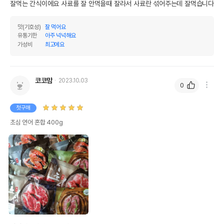
잘먹는 간식이에요 사료를 잘 안먹을때 잘라서 사료란 섞어주는데 잘먹습니다
맛(기호성)
잘 먹어요
유통기한
아주 넉넉해요
가성비
최고에요
코코맘
2023.10.03
0
첫구매
초심 연어 혼합 400g