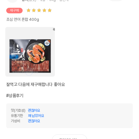
재구매
초심 연어 혼합 400g
잘먹고 다음에 재구매합니다 좋아요

#상품후기
맛(기호성)
괜찮아요
유통기한
꽤 남았어요
가성비
괜찮아요