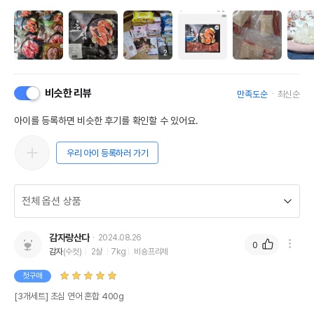
2
비슷한 리뷰
만족도순
최신순
아이를 등록하면 비슷한 후기를 확인할 수 있어요.
우리 아이 등록하러 가기
감자랑산다
2024.08.26
0
감자
(수컷)
2살
7kg
비숑프리제
첫구매
[3개세트] 초심 연어 혼합 400g