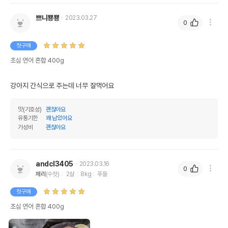
쁘니뿅뿅
2023.03.27
0
첫구매
초심 연어 혼합 400g
강아지 간식으로 주는데 너무 잘먹어요
맛(기호성)
괜찮아요
유통기한
꽤 남았어요
가성비
괜찮아요
andcl3405
2023.03.16
0
제리
(수컷)
2살
8kg
푸들
첫구매
초심 연어 혼합 400g