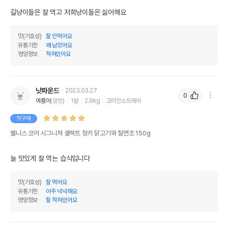
길냥이들은 잘 먹고 저희냥이들은 싫어해요
맛(기호성)
잘 안먹어요
유통기한
꽤 남았어요
영양정보
적혀있어요
낫파운드
2023.03.27
0
여름이
(암컷)
1살
2.9kg
코리안쇼트헤어
첫구매
웰니스 코어 시그니쳐 셀렉트 청키 닭고기와 칠면조 150g
늘 맛있게 잘 먹는 습식입니다
맛(기호성)
잘 먹어요
유통기한
아주 넉넉해요
영양정보
잘 적혀있어요