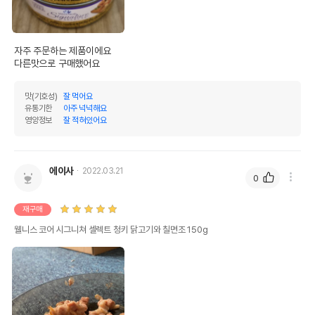
자주 주문하는 제품이에요

다른맛으로 구매했어요 
맛(기호성)
잘 먹어요
유통기한
아주 넉넉해요
영양정보
잘 적혀있어요
에이사
2022.03.21
0
재구매
웰니스 코어 시그니쳐 셀렉트 청키 닭고기와 칠면조 150g