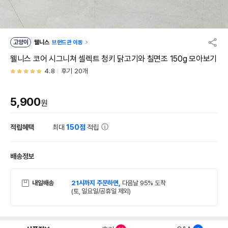
고양이
웰니스
브랜드관 이동
웰니스 코어 시그니쳐 셀렉트 청키 닭고기와 칠면조 150g 모아보기
4.8
후기 20개
5,900
원
적립혜택
최대
150점
적립
배송정보
내일배송
21시까지 주문하면,
다음날 95% 도착
(토, 일요일/공휴일 제외)