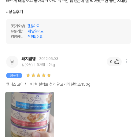
빠르게 배송오고 좋아욬ㅋ 아직 줘보진 않았는데 잘 먹어줬으면 좋겜ㅅ네영

#상품후기
맛(기호성)
괜찮아요
유통기한
꽤 남았어요
영양정보
적혀있어요
돼지밤탱
2022.05.03
0
밤
(수컷)
9개월
2kg
첫구매
웰니스 코어 시그니쳐 셀렉트 청키 닭고기와 칠면조 150g