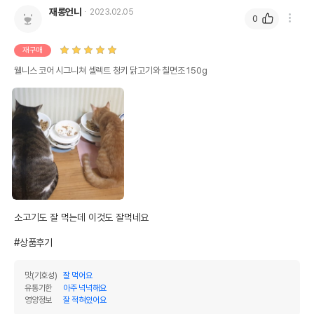
재롱언니
2023.02.05
0
재구매
웰니스 코어 시그니쳐 셀렉트 청키 닭고기와 칠면조 150g
소고기도 잘 먹는데 이것도 잘먹네요

#상품후기
맛(기호성)
잘 먹어요
유통기한
아주 넉넉해요
영양정보
잘 적혀있어요