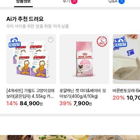
상품정보
후기
Q&A
20
0
Ai가 추천 드려요
우리 아이를 위한 맞춤 취향 저격 상품
[4개세트] 가필드 고양이모래
로얄캐닌 캣 마더&베이비 모
바른벤토모래 6
보라(굵은입자) 4.55kg 카사
아보기(400g/4/10kg)
20%
10,7
바모래
14%
84,900
39%
7,900
원
원