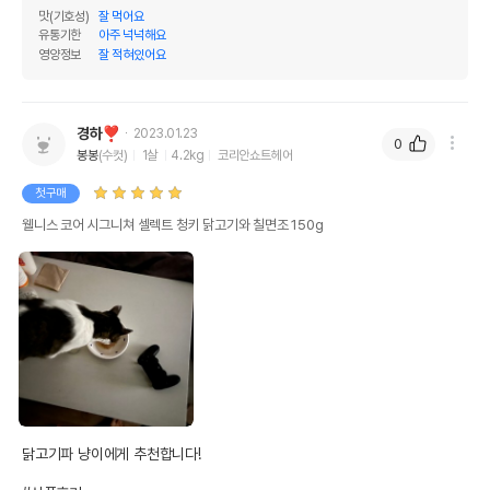
맛(기호성)
잘 먹어요
유통기한
아주 넉넉해요
영양정보
잘 적혀있어요
경하❣️
2023.01.23
0
봉봉
(수컷)
1살
4.2kg
코리안쇼트헤어
첫구매
웰니스 코어 시그니쳐 셀렉트 청키 닭고기와 칠면조 150g
닭고기파 냥이에게 추천합니다!
