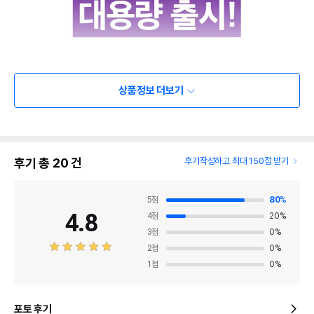
상품정보 더보기
후기 총
20
건
후기작성하고 최대 150점 받기
5
점
80
%
4.8
4
점
20
%
3
점
0
%
2
점
0
%
1
점
0
%
포토 후기