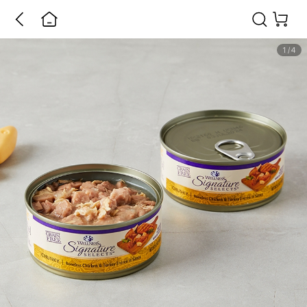
1
/
4