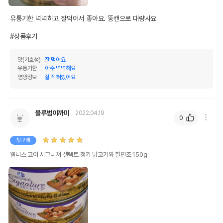
유통기한 넉넉하고 잘먹어서 좋아요. 뚱캔으로 대량사요

#상품후기
맛(기호성)
잘 먹어요
유통기한
아주 넉넉해요
영양정보
잘 적혀있어요
블루범이까미
2022.04.19
0
첫구매
웰니스 코어 시그니쳐 셀렉트 청키 닭고기와 칠면조 150g