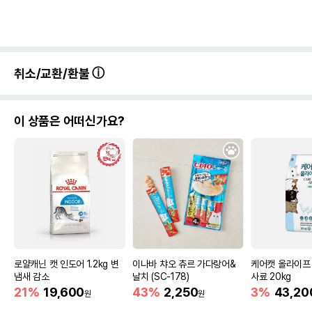
취소/교환/환불
이 상품은 어떠신가요?
로얄캐닌 캣 인도어 1.2kg 변
이나바 챠오 츄르 가다랑어&
케어캣 올라이프
냄새 감소
날치 (SC-178)
사료 20kg
21%
19,600
43%
2,250
3%
43,20
원
원