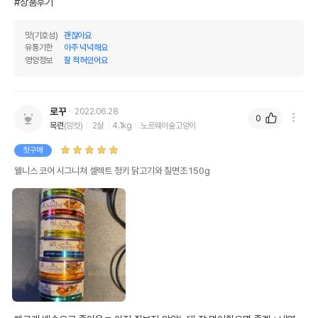
#상품후기
맛(기호성)
괜찮아요
유통기한
아주 넉넉해요
영양정보
잘 적혀있어요
로꾸
2022.06.28
0
목련
(암컷)
2살
4.1kg
노르웨이숲고양이
첫구매
웰니스 코어 시그니쳐 셀렉트 청키 닭고기와 칠면조 150g