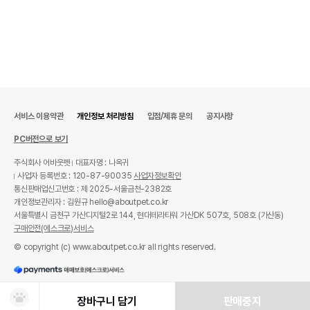
상품 필수 정보
서비스 이용약관
개인정보 처리방침
입점/제휴 문의
공지사항
PC버전으로 보기
웰니스 코어 시그니쳐 셀렉트 청키 닭고기와
품명 및 모델명
칠면조 150g 모아보기
주식회사 어바웃펫
대표자명 : 나옥귀
사업자 등록번호 : 120-87-90035
사업자정보확인
법에 의한 인증,허가 등을
통신판매업신고번호 : 제 2025-서울금천-2382호
상세페이지 참조
받았음을 확인할수 있는
개인정보관리자 : 김원규 hello@aboutpet.co.kr
경우 그에 대한 사항
서울특별시 금천구 가산디지털2로 144, 현대테라타워 가산DK 507호, 508호 (가산동)
제조국 또는 원산지
태국
구매안전(에스크로)서비스
© copyright (c) www.aboutpet.co.kr all rights reserved.
제조자,수입품의 경우
SEAPAC Ltd
수입자를 함께 표기
AS책임자와 전화번호
장바구니 담기
판매중지
어바웃펫//1644-9601
또는 소비자상담 관련