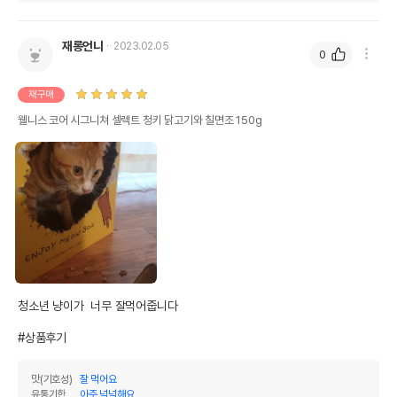
재롱언니
2023.02.05
0
재구매
웰니스 코어 시그니쳐 셀렉트 청키 닭고기와 칠면조 150g
청소년 냥이가  너무 잘먹어줍니다

#상품후기
맛(기호성)
잘 먹어요
유통기한
아주 넉넉해요