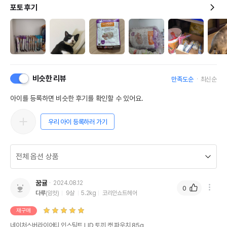
포토 후기
비슷한 리뷰
만족도순
최신순
아이를 등록하면 비슷한 후기를 확인할 수 있어요.
우리 아이 등록하러 가기
꿈귤
2024.08.12
0
다루
(암컷)
9살
5.2kg
코리안쇼트헤어
재구매
네이처스버라이어티 인스팅트 LID 토끼 캣 파우치 85g