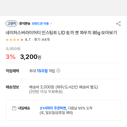
고양이
생식본능
브랜드관 이동
네이처스버라이어티 인스팅트 LID 토끼 캣 파우치 85g 모아보기
4.7
후기 44개
3,300원
3%
3,200
원
적립혜택
최대
150점
적립
배송정보
배송비 3,000원
(제주/도서산간 배송비 별도)
(3만원 이상 무료배송)
내일배송
21시까지 주문하면,
다음날 95% 도착
(토, 일요일/공휴일 제외)