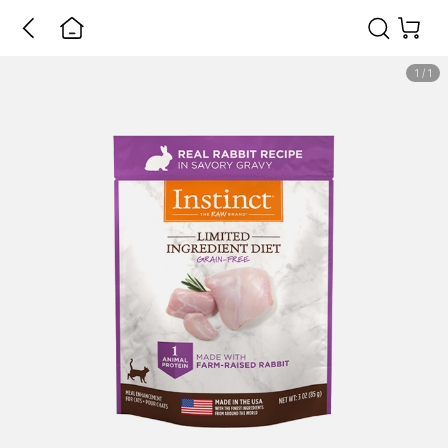
1
/
1