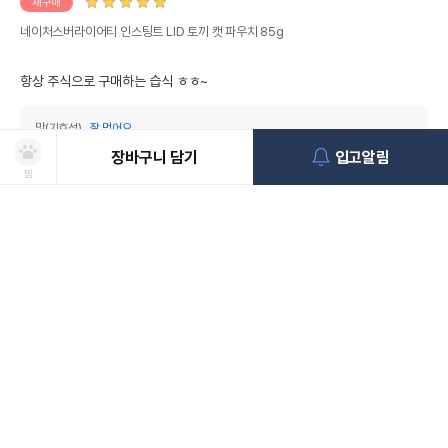
재구매
네이처스버라이어티 인스팅트 LID 토끼 캣 파우치 85g
항상 주식으로 구매하는 습식 ㅎㅎ~
맛(기호성)
잘 먹어요
유통기한
아주 넉넉해요
장바구니 담기
입고알림
영양정보
잘 적혀있어요
찜
상품선택
처방사료 주문 시 확인해주세요!
쿠폰보기
적립혜택
취소/ 교환/ 환불
유통기한 임박 상품
최저가 도전 상품
AI검색
AI검색
은미니
2023.10.08
0
제리
(암컷)
1살
0.8kg
코리안쇼트헤어
유통기한이 임박한 상품을 파격적인 특가로 구매할 수 있습니다.
최저가 도전 상품은 쿠폰 할인 대상에서 제외될 수 있습니다.
배송/교환/환불 안내
신선도를
동물병원 정보
*
옵션을 선택해 주세요
첫구매
적립금
유지하고 철저하게 검사 후 배송하오니 안심하고 주문하세요!
• 취소/반품/교환 접수는 [ MY > 나의 쇼핑정보 > 주문/배송 ] 페이지에서
쿠폰 모두 받기
네이처스버라이어티 인스팅트 LID 토끼 캣 파우치 85g
포토후기 작성 시
150
판매기준: 유통기한 4개월~ 2개월 전 상품
점
신청이 가능합니다.
유통기한 1개월 이내 상품은 폐기처분
일반후기 작성 시
50
점
* 동물병원 정보는 한번만 입력하시면 됩니다.
생식본능 토끼 잘먹는편이라

배송
단독급여는. 무리이고 (까다로우셔서)

• 배송기간은 주문일(결제완료)로부터 2~7일 정도 소요될 수 있습니다.
수의사 처방여부
*
다른 캔이랑 섞어서 급여해주고있어요.

(영업일 및 일반택배 기준)
맛있게 먹고 건강한 돼냥이가 될게요
담당 수의사로부터 해당 사료를 처방 받으셨나요?
• 배송비는 판매자 기준에 따라 무료배송 또는 배송비가 부과됩니다.