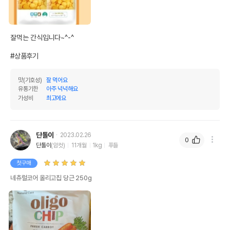
잘먹는 간식입니다~^-^

#상품후기
맛(기호성)
잘 먹어요
유통기한
아주 넉넉해요
가성비
최고에요
단톨이
2023.02.26
0
단톨이
(암컷)
11개월
1kg
푸들
첫구매
네츄럴코어 올리고칩 당근 250g