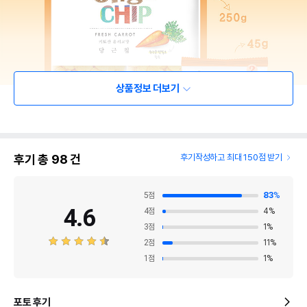
상품정보 더보기
후기 총
98
건
후기작성하고 최대 150점 받기
5
점
83
%
4.6
4
점
4
%
3
점
1
%
2
점
11
%
1
점
1
%
포토 후기