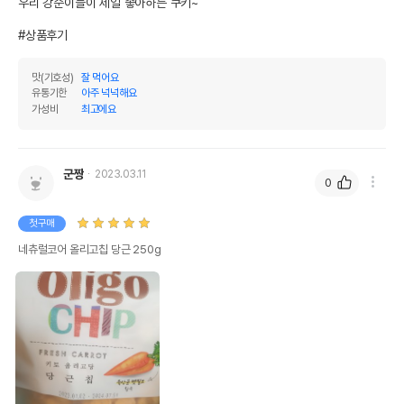
우리 강순이들이 제일 좋아하는 쿠키~

#상품후기
맛(기호성)
잘 먹어요
유통기한
아주 넉넉해요
가성비
최고에요
군짱
2023.03.11
0
첫구매
네츄럴코어 올리고칩 당근 250g