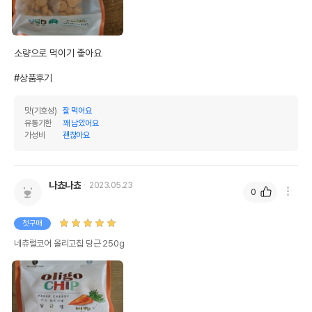
법에 의한 인증,허가 등을
상세페이지 참조
받았음을 확인할수 있는
경우 그에 대한 사항
소량으로 먹이기 좋아요

제조국 또는 원산지
대한민국
#상품후기
제조자,수입품의 경우
㈜HNF
수입자를 함께 표기
맛(기호성)
잘 먹어요
AS책임자와 전화번호
유통기한
꽤 남았어요
어바웃펫//1644-9601
또는 소비자상담 관련
가성비
괜찮아요
전화번호
유통기한이 최소 2026.12.04이거나 그
이후인 상품이 출고됩니다.
나쵸나쵸
유통기한
2023.05.23
단, 상품명에 유통기한 명시된 경우, 해당
0
유통기한을 따릅니다.
첫구매
네츄럴코어 올리고칩 당근 250g