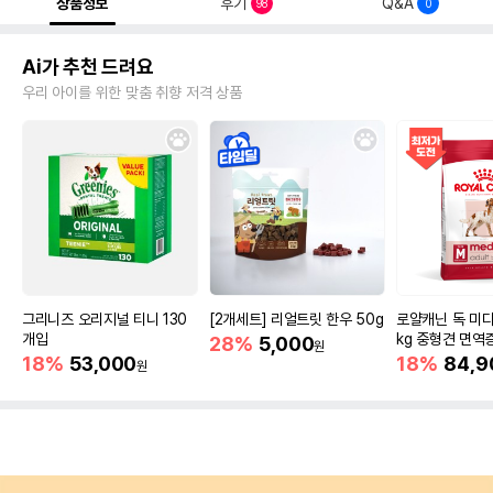
상품정보
후기
Q&A
98
0
Ai가 추천 드려요
우리 아이를 위한 맞춤 취향 저격 상품
그리니즈 오리지널 티니 130
[2개세트] 리얼트릿 한우 50g
로얄캐닌 독 미디
개입
kg 중형견 면역
28%
5,000
원
18%
53,000
18%
84,9
원