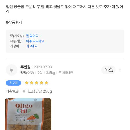
첨엔 당근칩 주문 너무 잘 먹고 뒷탈도 없어 재구매시 다른 맛도 추가 해 봤어
요

#상품후기
맛(기호성)
잘 먹어요
유통기한
아주 넉넉해요
가성비
최고에요
주민원
2023.07.03
0
빵빵
(수컷)
2살
3.5kg
포메라니안
첫구매
네츄럴코어 올리고칩 당근 250g
상품 필수 정보
품명 및 모델명
네츄럴코어 올리고칩 당근 250g 모아보기