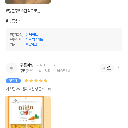
#당근쿠키#간식으로굿

#상품후기
맛(기호성)
잘 먹어요
유통기한
아주 넉넉해요
가성비
최고에요
구름이잉
2023.03.06
0
구름
(암컷)
1살
6.5kg
비숑프리제
첫구매
네츄럴코어 올리고칩 당근 250g