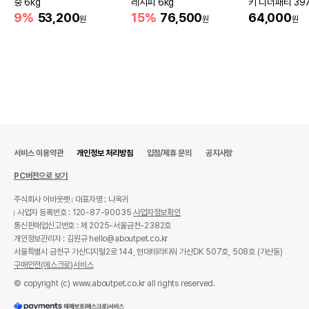
중 6kg
레시피 6kg
키 디너패티 39
9%
53,200
15%
76,500
64,000
원
원
원
서비스 이용약관
개인정보 처리방침
입점/제휴 문의
공지사항
PC버전으로 보기
주식회사 어바웃펫
대표자명 : 나옥귀
사업자 등록번호 : 120-87-90035
사업자정보확인
통신판매업신고번호 : 제 2025-서울금천-2382호
개인정보관리자 : 김원규 hello@aboutpet.co.kr
서울특별시 금천구 가산디지털2로 144, 현대테라타워 가산DK 507호, 508호 (가산동)
구매안전(에스크로)서비스
© copyright (c) www.aboutpet.co.kr all rights reserved.