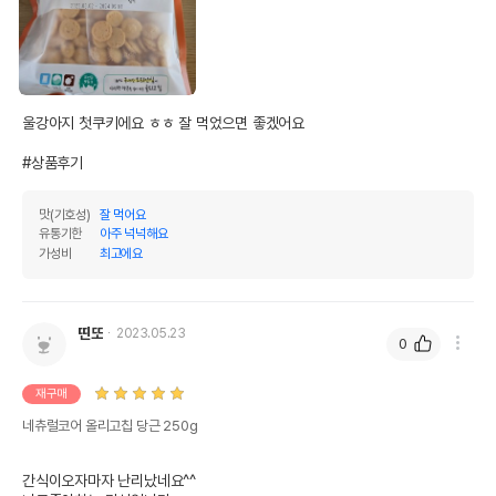
울강아지 첫쿠키에요 ㅎㅎ 잘 먹었으면 좋겠어요

#상품후기
맛(기호성)
잘 먹어요
유통기한
아주 넉넉해요
가성비
최고에요
띤또
2023.05.23
0
재구매
네츄럴코어 올리고칩 당근 250g
간식이오자마자 난리났네요^^
