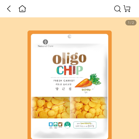
1
/
2