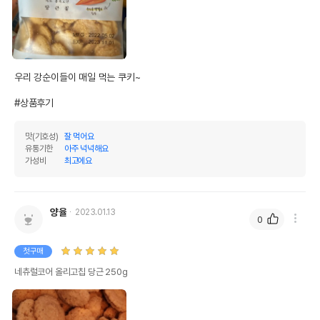
우리 강순이들이 매일 먹는 쿠키~

#상품후기
맛(기호성)
잘 먹어요
유통기한
아주 넉넉해요
가성비
최고에요
양율
2023.01.13
0
첫구매
네츄럴코어 올리고칩 당근 250g