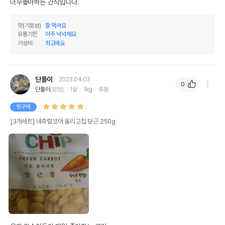
너무좋아하는 간식입니다.
맛(기호성)
잘 먹어요
유통기한
아주 넉넉해요
가성비
최고에요
단톨이
2023.04.03
0
단톨이
(암컷)
1살
1kg
푸들
첫구매
[3개세트] 네츄럴코어 올리고칩 당근 250g