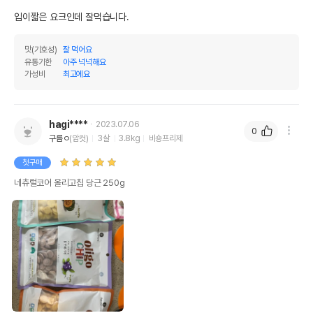
입이짧은 요크인데 잘먹습니다.
맛(기호성)
잘 먹어요
유통기한
아주 넉넉해요
가성비
최고에요
hagi****
2023.07.06
0
구름ㅇ
(암컷)
3살
3.8kg
비숑프리제
첫구매
네츄럴코어 올리고칩 당근 250g