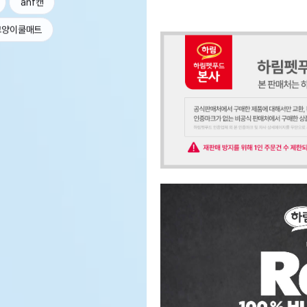
anf캔
고양이쿨매트