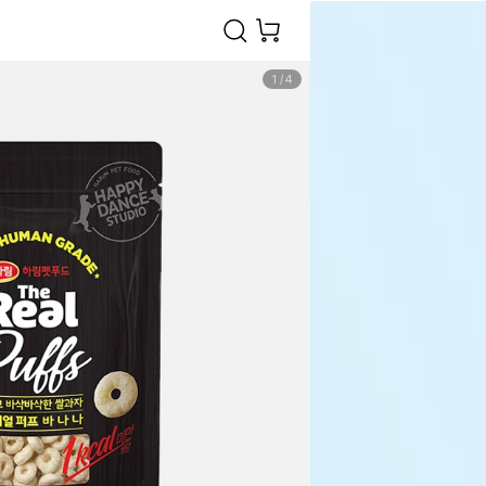
1
/
4