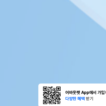
어바웃펫 App에서 가입
다양한 혜택
받기