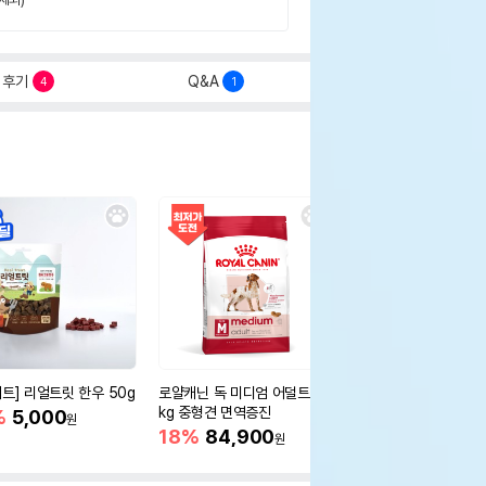
후기
Q&A
4
1
세트] 리얼트릿 한우 50g
로얄캐닌 독 미디엄 어덜트 10
오리젠 독 스몰브리드 4
kg 중형견 면역증진
%
5,000
15%
75,400
원
원
18%
84,900
원