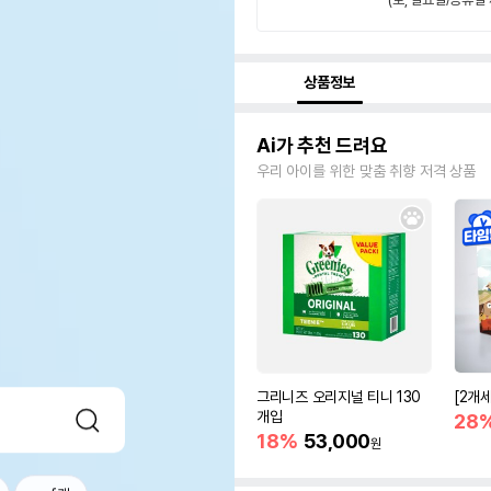
상품정보
Ai가 추천 드려요
우리 아이를 위한 맞춤 취향 저격 상품
그리니즈 오리지널 티니 130
[2개
개입
28
18%
53,000
원