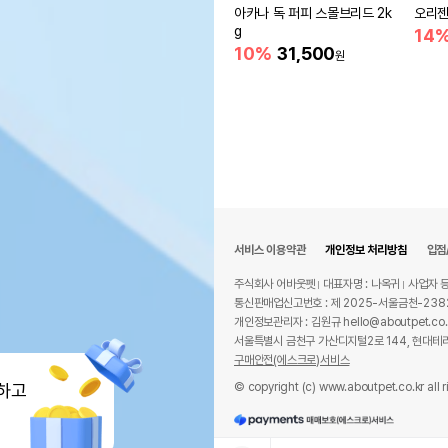
아카나 독 퍼피 스몰브리드 2k
오리젠 
g
14
10%
31,500
원
서비스 이용약관
개인정보 처리방침
입점
주식회사 어바웃펫
대표자명 : 나옥귀
사업자 등
통신판매업신고번호 : 제 2025-서울금천-238
개인정보관리자 : 김원규 hello@aboutpet.co.
서울특별시 금천구 가산디지털2로 144, 현대테라
구매안전(에스크로)서비스
© copyright (c) www.aboutpet.co.kr all r
하고