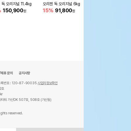
독 오리지널 11.4kg
오리젠 독 오리지널 6kg
네츄럴코어 독 미트스틱
20개입
%
150,900
15%
91,800
원
원
25%
9,700
원
/제휴 문의
공지사항
록번호 : 120-87-90035
사업자정보확인
2호
kr
타워 가산DK 507호, 508호 (가산동)
ights reserved.