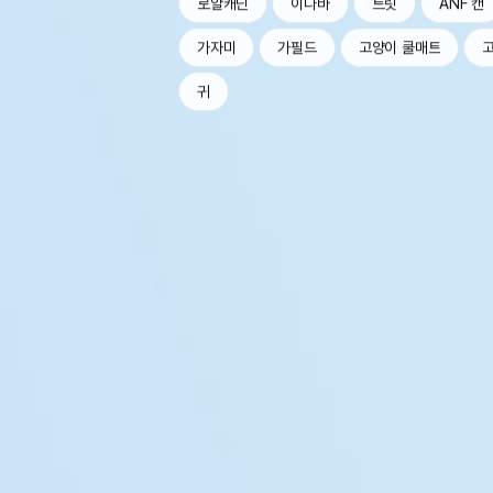
로얄캐닌
이나바
트릿
ANF 캔
가자미
가필드
고양이 쿨매트
귀