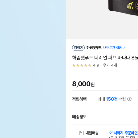
강아지
하림펫푸드
브랜드관 이동
하림펫푸드 더리얼 퍼프 바나나 85
4.9
후기 4개
8,000
원
적립혜택
최대
150점
적립
배송정보
내일배송
21시까지 주문하면
(토, 일요일/공휴일 