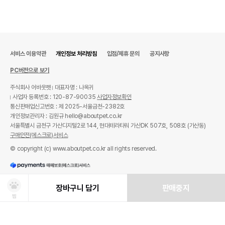
서비스 이용약관
개인정보 처리방침
입점/제휴 문의
공지사항
PC버전으로 보기
주식회사 어바웃펫
대표자명 : 나옥귀
사업자 등록번호 : 120-87-90035
사업자정보확인
통신판매업신고번호 : 제 2025-서울금천-2382호
개인정보관리자 : 김원규 hello@aboutpet.co.kr
서울특별시 금천구 가산디지털2로 144, 현대테라타워 가산DK 507호, 508호 (가산동)
구매안전(에스크로)서비스
© copyright (c) www.aboutpet.co.kr all rights reserved.
장바구니 담기
판매중지
찜
상품선택
처방사료 주문 시 확인해주세요!
쿠폰보기
적립혜택
취소/ 교환/ 환불
유통기한 임박 상품
최저가 도전 상품
AI검색
AI검색