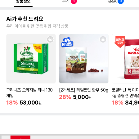
상품정보
후기
Q&A
8
0
Ai가 추천 드려요
우리 아이를 위한 맞춤 취향 저격 상품
그리니즈 오리지널 티니 130
[2개세트] 리얼트릿 한우 50g
로얄캐닌 독 미디
개입
kg 중형견 면역
28%
5,000
원
18%
53,000
18%
84,9
원