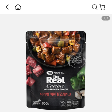
1
/
1