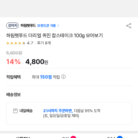
강아지
하림펫푸드
브랜드관 이동
하림펫푸드 더리얼 퀴진 찹스테이크 100g 모아보기
4.7
후기 8개
5,600원
14%
4,800
원
적립혜택
최대
150점
적립
배송정보
내일배송
21시까지 주문하면,
다음날 95% 도착
(토, 일요일/공휴일 제외)