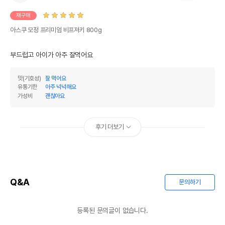
재구매
아스쿠 모정 프리미엄 비프져키 800g
부드럽고 아이가 아주 잘먹어요
맛(기호성)
잘 먹어요
유통기한
아주 넉넉해요
가성비
괜찮아요
후기 더보기
Q&A
문의하기
등록된 문의글이 없습니다.