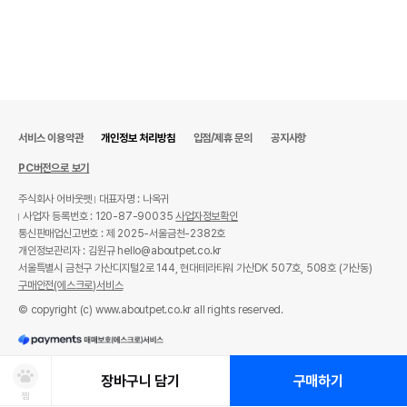
서비스 이용약관
개인정보 처리방침
입점/제휴 문의
공지사항
PC버전으로 보기
주식회사 어바웃펫
대표자명 : 나옥귀
사업자 등록번호 : 120-87-90035
사업자정보확인
통신판매업신고번호 : 제 2025-서울금천-2382호
개인정보관리자 : 김원규 hello@aboutpet.co.kr
서울특별시 금천구 가산디지털2로 144, 현대테라타워 가산DK 507호, 508호 (가산동)
구매안전(에스크로)서비스
© copyright (c) www.aboutpet.co.kr all rights reserved.
장바구니 담기
구매하기
찜