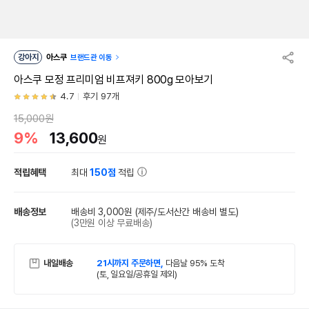
강아지
아스쿠
브랜드관 이동
아스쿠 모정 프리미엄 비프져키 800g 모아보기
4.7
후기 97개
15,000원
9%
13,600
원
적립혜택
최대
150점
적립
배송정보
배송비 3,000원
(제주/도서산간 배송비 별도)
(3만원 이상 무료배송)
내일배송
21시까지 주문하면,
다음날 95% 도착
(토, 일요일/공휴일 제외)