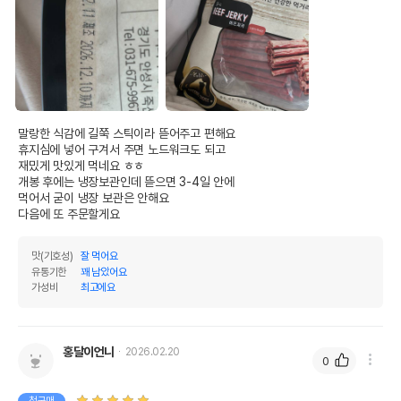
말랑한 식감에 길쭉 스틱이라 뜯어주고 편해요

휴지심에 넣어 구겨서 주면 노드워크도 되고

재밌게 맛있게 먹네요 ㅎㅎ

개봉 후에는 냉장보관인데 뜯으면 3-4일 안에

먹어서 굳이 냉장 보관은 안해요

다음에 또 주문할게요
맛(기호성)
잘 먹어요
유통기한
꽤 남았어요
가성비
최고에요
홍달이언니
2026.02.20
0
첫구매