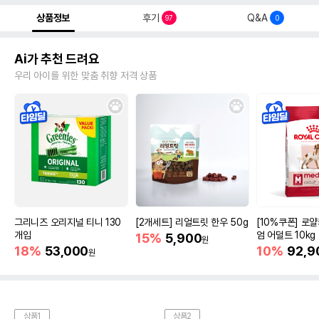
상품정보
후기
Q&A
97
0
Ai가 추천 드려요
우리 아이를 위한 맞춤 취향 저격 상품
그리니즈 오리지널 티니 130
[2개세트] 리얼트릿 한우 50g
[10%쿠폰] 로
개입
엄 어덜트 10kg
15%
5,900
원
증진
18%
53,000
10%
92,9
원
상품1
상품2