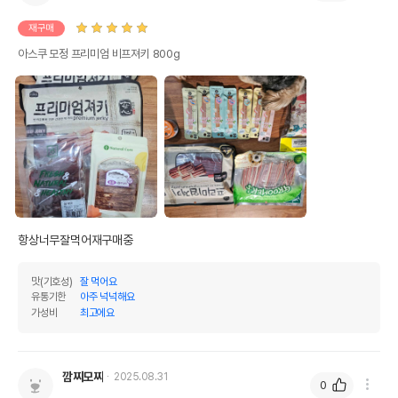
재구매
아스쿠 모정 프리미엄 비프져키 800g
항상너무잘먹어재구매중 
맛(기호성)
잘 먹어요
유통기한
아주 넉넉해요
가성비
최고에요
깜찌모찌
2025.08.31
0