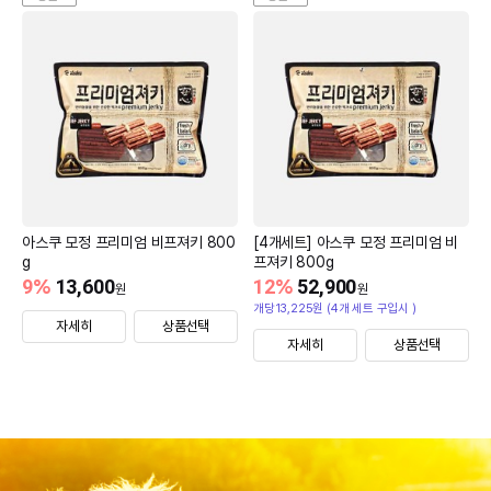
아스쿠 모정 프리미엄 비프져키 800
[4개세트] 아스쿠 모정 프리미엄 비
g
프져키 800g
9
%
13,600
12
%
52,900
원
원
개당13,225원 (4개 세트 구입시 )
자세히
상품선택
자세히
상품선택