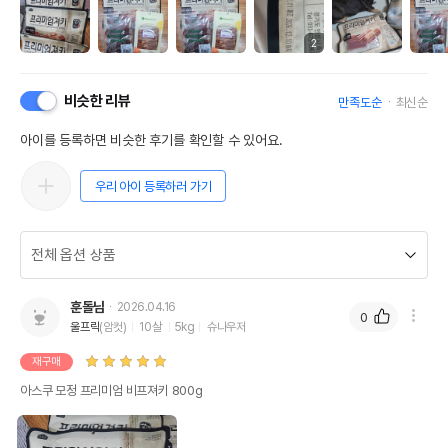
2
비슷한 리뷰
만족도순
최신순
아이를 등록하면 비슷한 후기를 확인할 수 있어요.
우리 아이 등록하러 가기
훈돌님
2026.04.16
0
울프릭
(암컷)
10살
5kg
슈나우저
재구매
아스쿠 모정 프리미엄 비프져키 800g