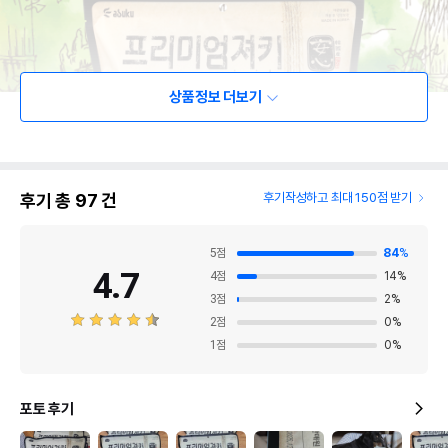
상품정보 더보기
후기 총
97
건
후기작성하고 최대 150점 받기
5
점
84
%
4.7
4
점
14
%
3
점
2
%
2
점
0
%
1
점
0
%
포토 후기