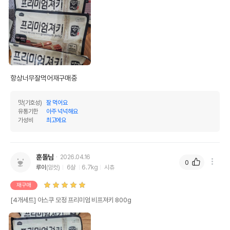
항상너무잘먹어재구매중 
맛(기호성)
잘 먹어요
유통기한
아주 넉넉해요
가성비
최고에요
훈돌님
2026.04.16
0
루이
(암컷)
6살
6.7kg
시츄
재구매
[4개세트] 아스쿠 모정 프리미엄 비프져키 800g