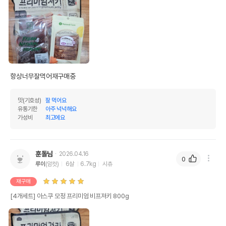
항상너무잘먹어재구매중 
맛(기호성)
잘 먹어요
유통기한
아주 넉넉해요
가성비
최고에요
훈돌님
2026.04.16
0
루이
(암컷)
6살
6.7kg
시츄
재구매
[4개세트] 아스쿠 모정 프리미엄 비프져키 800g