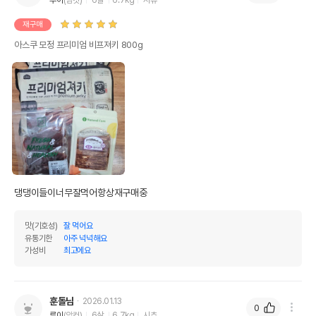
제조자,수입품의 경우
홋가이도푸즈
수입자를 함께 표기
재구매
AS책임자와 전화번호
아스쿠 모정 프리미엄 비프져키 800g
어바웃펫//1644-9601
또는 소비자상담 관련
전화번호
유통기한이 최소 2026.12.07이거나 그
이후인 상품이 출고됩니다.
유통기한
단, 상품명에 유통기한 명시된 경우, 해당
유통기한을 따릅니다.
댕댕이들이너무잘먹어항상재구매중
맛(기호성)
잘 먹어요
유통기한
아주 넉넉해요
가성비
최고에요
훈돌님
2026.01.13
0
루이
(암컷)
6살
6.7kg
시츄