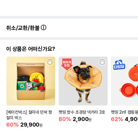
취소/교환/환불
이 상품은 어떠신가요?
[베이컨박스] 절미네 민박 짱
펫띵 방수 초경량 넥카라 3호
펫띵 2in1 캠핑
절미 박스
80%
2,900
62%
4,90
원
60%
29,900
원