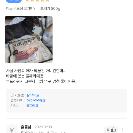
아스쿠 모정 프리미엄 비프져키 800g
사실 사진속 애가 먹을건 아니긴한데...

상품 필수 정보
바깥에 있는 둘째꺼예용

부드러워서 그런지 금방 먹구 엄청 좋아해용!
아스쿠 모정 프리미엄 비프져키 800g
품명 및 모델명
모아보기
맛(기호성)
잘 먹어요
유통기한
아주 넉넉해요
법에 의한 인증,허가 등을
가성비
최고에요
상세페이지 참조
받았음을 확인할수 있는
경우 그에 대한 사항
제조국 또는 원산지
대한민국
훈돌님
2026.02.18
0
루이
(암컷)
6살
6.7kg
시츄