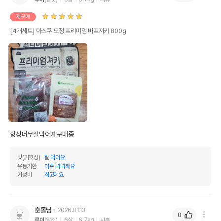
재구매
[4개세트] 아스쿠 모정 프리미엄 비프져키 800g
항상너무잘먹어재구매중 
맛(기호성)
잘 먹어요
유통기한
아주 넉넉해요
가성비
최고에요
훈돌님
2026.01.13
0
루이
(암컷)
6살
6.7kg
시츄