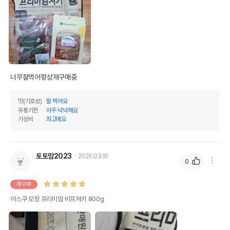
너무잘먹어항상재구매중 
맛(기호성)
잘 먹어요
유통기한
아주 넉넉해요
가성비
최고에요
토토맘2023
2026.03.19
0
재구매
아스쿠 모정 프리미엄 비프져키 800g