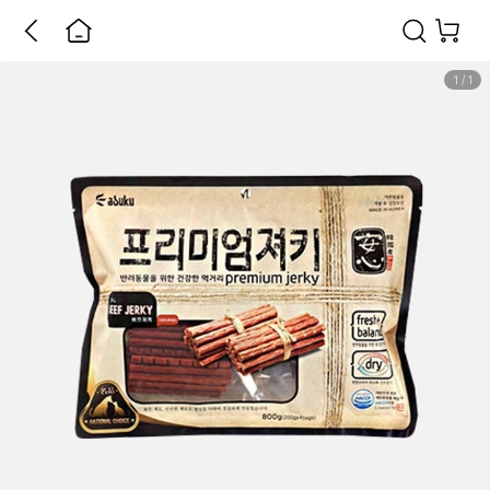
1
/
1