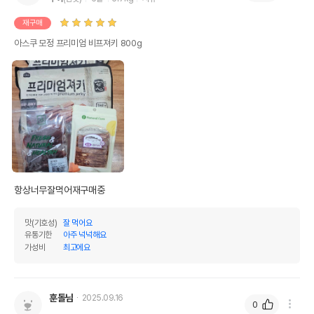
재구매
아스쿠 모정 프리미엄 비프져키 800g
항상너무잘먹어재구매중 
맛(기호성)
잘 먹어요
유통기한
아주 넉넉해요
가성비
최고에요
훈돌님
2025.09.16
0