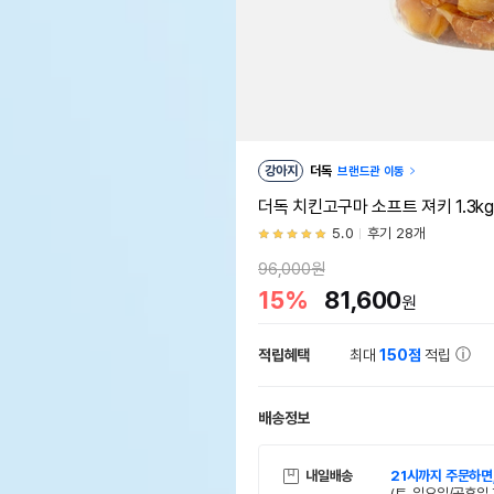
강아지
더독
브랜드관 이동
더독 치킨고구마 소프트 져키 1.3k
5.0
후기 28개
96,000원
15%
81,600
원
적립혜택
최대
150점
적립
배송정보
내일배송
21시까지 주문하면
(토, 일요일/공휴일 