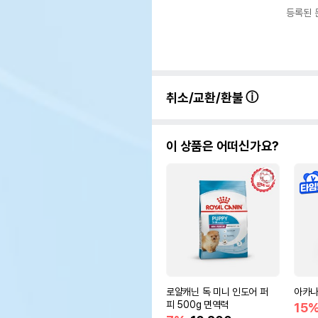
등록된 
취소/교환/환불
이 상품은 어떠신가요?
로얄캐닌 독 미니 인도어 퍼
아카나
피 500g 면역력
15