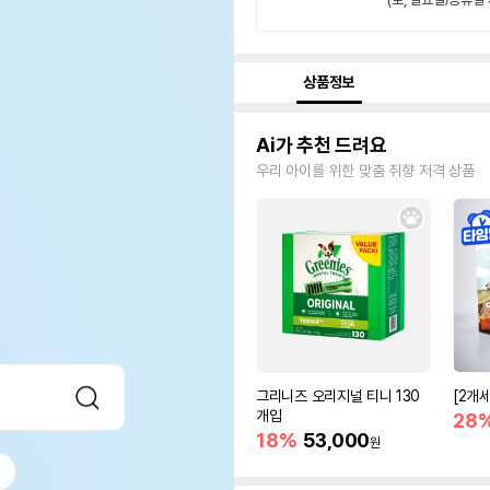
상품정보
Ai가 추천 드려요
우리 아이를 위한 맞춤 취향 저격 상품
그리니즈 오리지널 티니 130
[2개
개입
28
18%
53,000
원