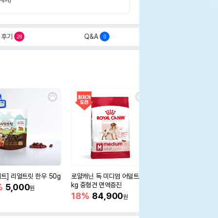
후기
Q&A
28
0
세트] 리얼트릿 한우 50g
로얄캐닌 독 미디엄 어덜트 10
오리젠 독 스몰브리드 4
kg 중형견 면역증진
%
5,000
15%
75,400
원
원
18%
84,900
원