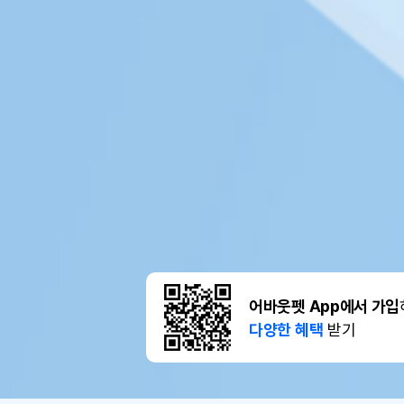
어바웃펫 App에서 가입
다양한 혜택
받기