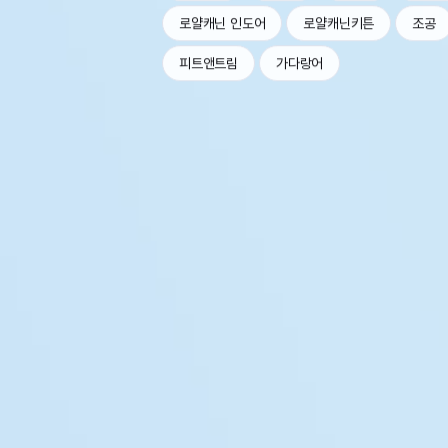
로얄캐닌 인도어
로얄캐닌키튼
조공
피트앤트림
가다랑어