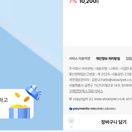
7%
10,200
원
서비스 이용약관
개인정보 처리방침
입점
주식회사 어바웃펫
대표자명 : 나옥귀
사업자 등
통신판매업신고번호 : 제 2025-서울금천-238
개인정보관리자 : 김원규 hello@aboutpet.co.
서울특별시 금천구 가산디지털2로 144, 현대테라
구매안전(에스크로)서비스
© copyright (c) www.aboutpet.co.kr all r
하고
장바구니 담기
찜