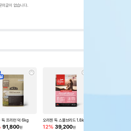
문의글이 없습니다.
 독 프리런 덕 6kg
오리젠 독 스몰브리드 1.8kg
오리젠 독 퍼피 2kg
%
91,800
12%
39,200
12%
39,200
원
원
원