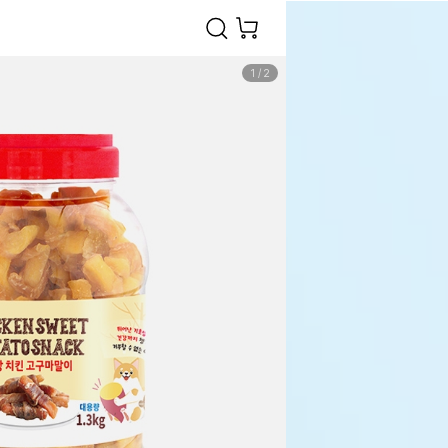
1
/
2