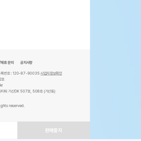
/제휴 문의
공지사항
록번호 : 120-87-90035
사업자정보확인
2호
kr
타워 가산DK 507호, 508호 (가산동)
ights reserved.
판매중지