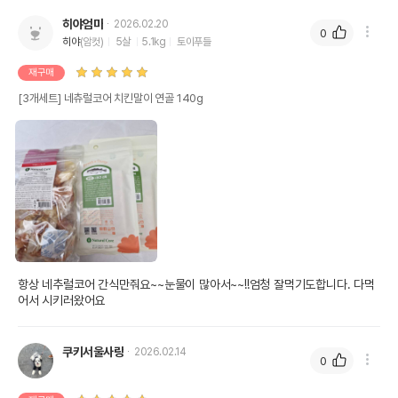
히야엄마
2026.02.20
0
히야
(암컷)
5살
5.1kg
토이푸들
재구매
[3개세트] 네츄럴코어 치킨말이 연골 140g
항상 네추럴코어 간식만줘요~~눈물이 많아서~~!!엄청 잘먹기도합니다. 다먹
어서 시키러왔어요
쿠키서울사랑
2026.02.14
0