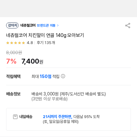
강아지
네츄럴코어
브랜드관 이동
네츄럴코어 치킨말이 연골 140g 모아보기
4.8
후기 135개
8,000원
7%
7,400
원
적립혜택
최대
150점
적립
배송정보
배송비 3,000원
(제주/도서산간 배송비 별도)
(3만원 이상 무료배송)
내일배송
21시까지 주문하면,
다음날 95% 도착
(토, 일요일/공휴일 제외)