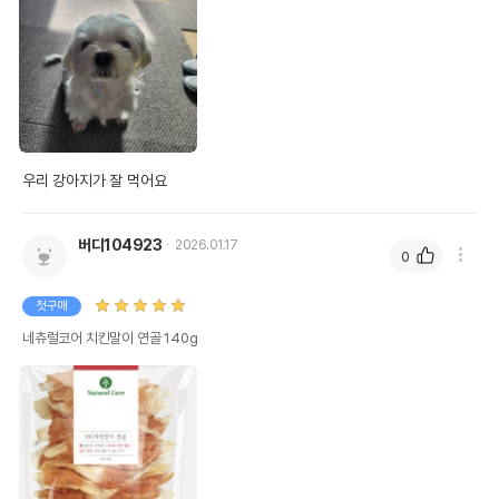
유통기한을 따릅니다.
우리 강아지가 잘 먹어요 
버디104923
2026.01.17
0
첫구매
네츄럴코어 치킨말이 연골 140g