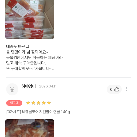
배송도 빠르고 

울 댕댕이가 넘 잘먹어요~

동물병원에서도 취급하는 제품이라

믿고 계속 구매중입니다.

또 구매할께욧~감사합니다~!!
히야엄마
2026.04.11
0
재구매
[3개세트] 네츄럴코어 치킨말이 연골 140g