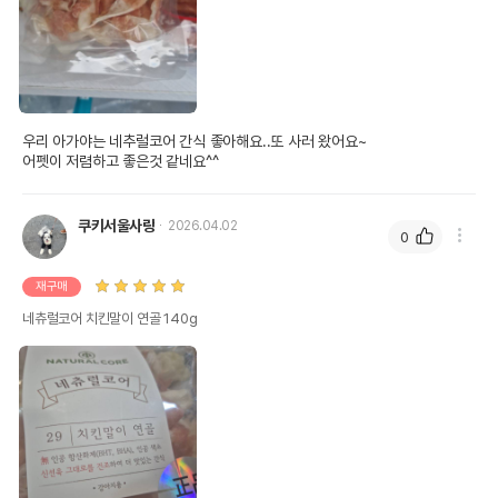
우리 아가야는 네추럴코어 간식 좋아해요..또 사러 왔어요~

어펫이 저렴하고 좋은것 같네요^^
쿠키서울사랑
2026.04.02
0
재구매
네츄럴코어 치킨말이 연골 140g