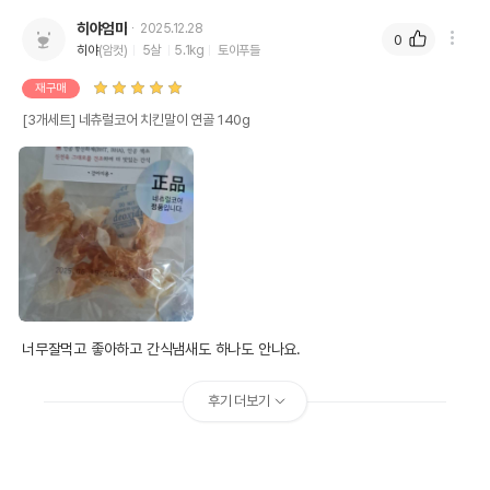
히야엄마
2025.12.28
0
히야
(암컷)
5살
5.1kg
토이푸들
재구매
[3개세트] 네츄럴코어 치킨말이 연골 140g
너무잘먹고 좋아하고 간식냄새도 하나도 안나요.
후기 더보기