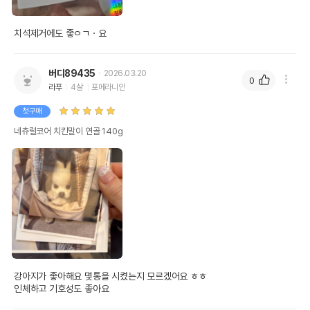
치석제거에도 좋ㅇㄱㆍ요
버디89435
2026.03.20
0
라푸
4살
포메라니안
첫구매
네츄럴코어 치킨말이 연골 140g
강아지가 좋아해요 몇통을 시켰는지 모르겠어요 ㅎㅎ

인체하고 기호성도 좋아요