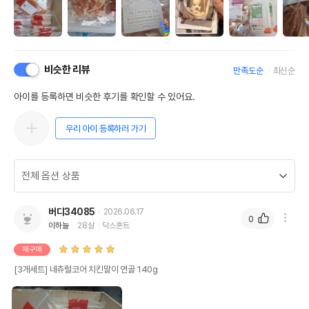
비슷한 리뷰
만족도순
최신순
아이를 등록하면 비슷한 후기를 확인할 수 있어요.
우리 아이 등록하러 가기
버디34085
2026.06.17
0
이하늘
28살
닥스훈트
재구매
[3개세트] 네츄럴코어 치킨말이 연골 140g