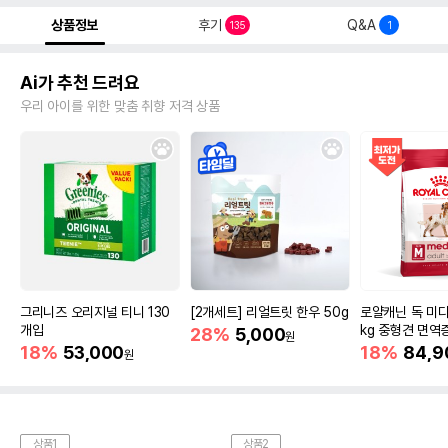
상품정보
후기
Q&A
135
1
Ai가 추천 드려요
우리 아이를 위한 맞춤 취향 저격 상품
그리니즈 오리지널 티니 130
[2개세트] 리얼트릿 한우 50g
로얄캐닌 독 미디
개입
kg 중형견 면역
28%
5,000
원
18%
53,000
18%
84,9
원
상품1
상품2