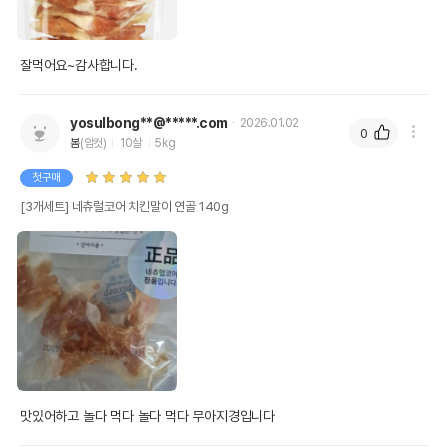
잘먹어요~감사합니다.
yosulbong**@*****.com
2026.01.02
0
봄
(암컷)
10살
5kg
첫구매
[3개세트] 네츄럴코어 치킨말이 연골 140g
맛있어하고 놀다 먹다 놀다 먹다 무아지경입니다