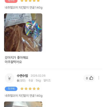
재구매
네츄럴코어 치킨말이 연골 140g
상품 필수 정보
품명 및 모델명
네츄럴코어 치킨말이 연골 140g 모아보기
법에 의한 인증,허가 등을
상세페이지 참조
받았음을 확인할수 있는
경우 그에 대한 사항
제조국 또는 원산지
중국
강아지가 좋아해요

아주잘먹어요
YANTAI RONGCHONG FOOD CO.,
제조자,수입품의 경우
수입자를 함께 표기
LTD // 디오(주)
수연수맘
2026.02.06
AS책임자와 전화번호
0
어바웃펫//1644-9601
숑
(암컷)
6살
5kg
말티즈
또는 소비자상담 관련
전화번호
첫구매
유통기한이 최소 2026.12.05이거나 그
네츄럴코어 치킨말이 연골 140g
이후인 상품이 출고됩니다.
유통기한
단, 상품명에 유통기한 명시된 경우, 해당