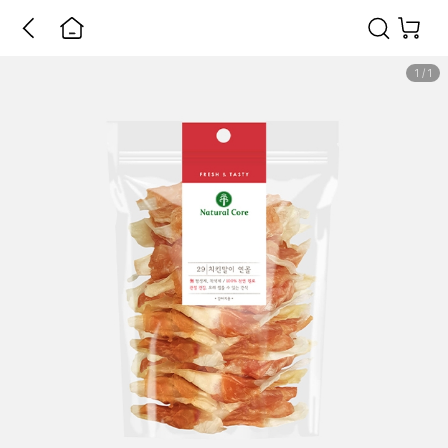
1
/
1