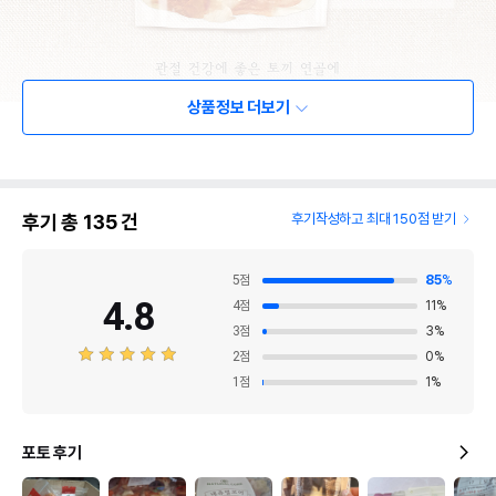
상품정보 더보기
후기 총
135
건
후기작성하고 최대 150점 받기
5
점
85
%
4.8
4
점
11
%
3
점
3
%
2
점
0
%
1
점
1
%
포토 후기