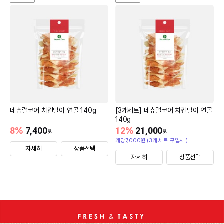
네츄럴코어 치킨말이 연골 140g
[3개세트] 네츄럴코어 치킨말이 연골
140g
8
%
7,400
12
%
21,000
원
원
개당7,000원 (3개 세트 구입시 )
자세히
상품선택
자세히
상품선택