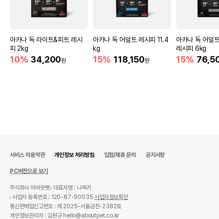
아카나 독 라이트&피트 레시
아카나 독 어덜트 레시피 11.4
아카나 독 어덜
피 2kg
kg
레시피 6kg
10%
34,200
15%
118,150
15%
76,5
원
원
서비스 이용약관
개인정보 처리방침
입점/제휴 문의
공지사항
PC버전으로 보기
주식회사 어바웃펫
대표자명 : 나옥귀
사업자 등록번호 : 120-87-90035
사업자정보확인
통신판매업신고번호 : 제 2025-서울금천-2382호
개인정보관리자 : 김원규 hello@aboutpet.co.kr