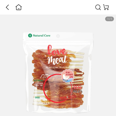
1
/
1