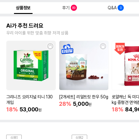
상품정보
후기
Q&A
89
0
Ai가 추천 드려요
우리 아이를 위한 맞춤 취향 저격 상품
그리니즈 오리지널 티니 130
[2개세트] 리얼트릿 한우 50g
로얄캐닌 독 미디
개입
kg 중형견 면역
28%
5,000
원
18%
53,000
18%
84,9
원
상품1
상품2