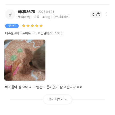
버디58675
2025.04.24
0
뽀솜
(암컷)
13살
4.8kg
요크셔테리어
첫구매
네츄럴코어 러브미트 미니 치킨말이스틱 160g
애기들이 잘 먹어요..노령견도 문제없이 잘 먹습니다.ㅎㅎ
후기 더보기