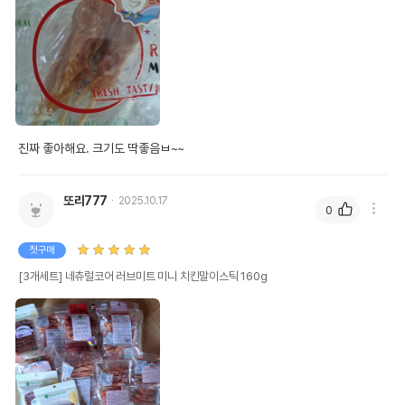
진짜 좋아해요. 크기도 딱좋음ㅂ~~
또리777
2025.10.17
0
첫구매
[3개세트] 네츄럴코어 러브미트 미니 치킨말이스틱 160g