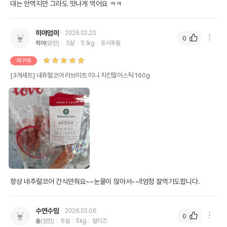
대는 안먹지만 그라도 맛나게 먹어요 ㅋㅋ
히야엄마
2026.02.20
0
히야
(암컷)
5살
5.1kg
토이푸들
재구매
[3개세트] 네츄럴코어 러브미트 미니 치킨말이스틱 160g
항상 네추럴코어 간식만줘요~~눈물이 많아서~~!!엄청 잘먹기도합니다.
수연수맘
2026.02.06
0
숑
(암컷)
6살
5kg
말티즈