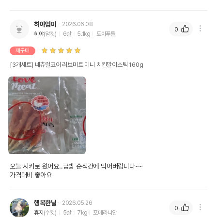
히야엄마
2026.06.08
0
히야
(암컷)
6살
5.1kg
토이푸들
재구매
[3개세트] 네츄럴코어 러브미트 미니 치킨말이스틱 160g
오늘 시키로 왔어요..금방 순식간에 먹어버립니다~~

가격대비 좋아요
행복한날
2026.05.26
0
휴지
(수컷)
5살
7kg
포메라니안