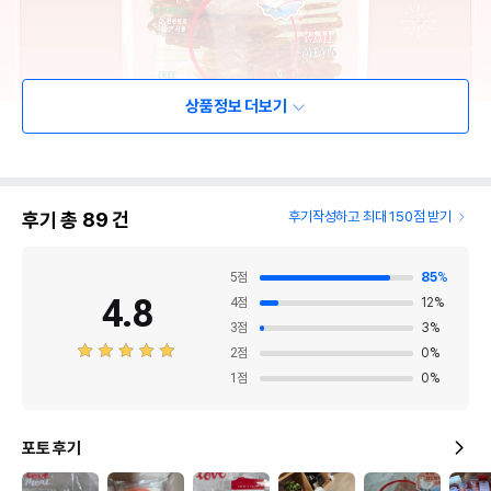
상품정보 더보기
후기 총
89
건
후기작성하고 최대 150점 받기
5
점
85
%
4.8
4
점
12
%
3
점
3
%
2
점
0
%
1
점
0
%
포토 후기