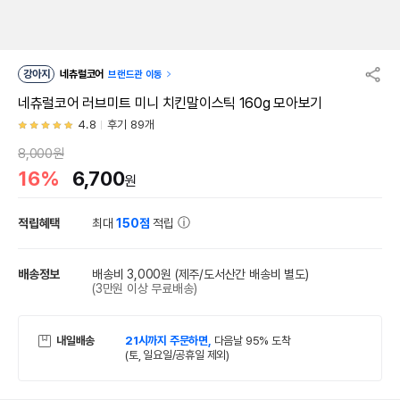
강아지
네츄럴코어
브랜드관 이동
네츄럴코어 러브미트 미니 치킨말이스틱 160g 모아보기
4.8
후기 89개
8,000원
16%
6,700
원
적립혜택
최대
150점
적립
배송정보
배송비 3,000원
(제주/도서산간 배송비 별도)
(3만원 이상 무료배송)
내일배송
21시까지 주문하면,
다음날 95% 도착
(토, 일요일/공휴일 제외)