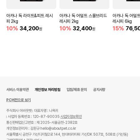
상품 필수 정보
네츄럴코어 러브미트 미니 치킨말이스틱
아카나 독 라이트&피트 레시
아카나 독 어덜트 스몰브리드
아카나 독 어덜
품명 및 모델명
160g 모아보기
피 2kg
레시피 2kg
레시피 6kg
10%
34,200
10%
32,400
15%
76,5
원
원
법에 의한 인증,허가 등을
상세페이지 참조
받았음을 확인할수 있는
경우 그에 대한 사항
제조국 또는 원산지
중국
YANTAI RONGCHONG FOOD CO.,
제조자,수입품의 경우
수입자를 함께 표기
LTD // 디오(주)
AS책임자와 전화번호
어바웃펫//1644-9601
또는 소비자상담 관련
서비스 이용약관
개인정보 처리방침
입점/제휴 문의
공지사항
전화번호
PC버전으로 보기
유통기한이 최소 2026.12.05이거나 그
이후인 상품이 출고됩니다.
주식회사 어바웃펫
대표자명 : 나옥귀
유통기한
단, 상품명에 유통기한 명시된 경우, 해당
사업자 등록번호 : 120-87-90035
사업자정보확인
유통기한을 따릅니다.
통신판매업신고번호 : 제 2025-서울금천-2382호
개인정보관리자 : 김원규 hello@aboutpet.co.kr
서울특별시 금천구 가산디지털2로 144, 현대테라타워 가산DK 507호, 508호 (가산동)