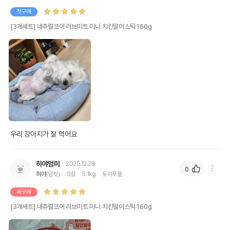
첫구매
[3개세트] 네츄럴코어 러브미트 미니 치킨말이스틱 160g
우리 강아지가 잘 먹어요 
히야엄마
2025.12.28
0
히야
(암컷)
5살
5.1kg
토이푸들
재구매
[3개세트] 네츄럴코어 러브미트 미니 치킨말이스틱 160g