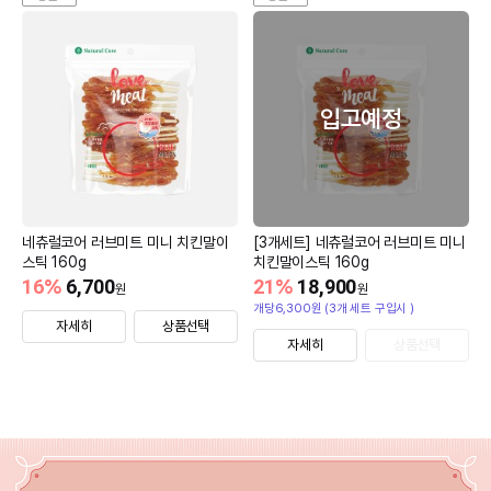
입고예정
네츄럴코어 러브미트 미니 치킨말이
[3개세트] 네츄럴코어 러브미트 미니
스틱 160g
치킨말이스틱 160g
16
%
6,700
21
%
18,900
원
원
개당6,300원 (3개 세트 구입시 )
자세히
상품선택
자세히
상품선택