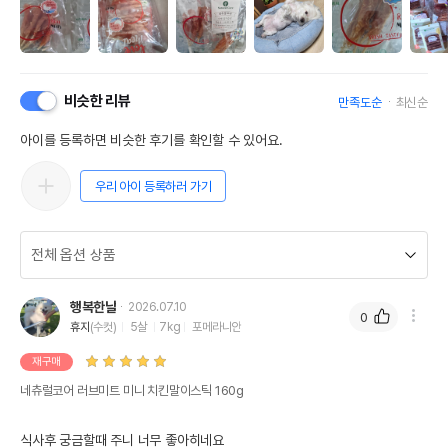
비슷한 리뷰
만족도순
최신순
아이를 등록하면 비슷한 후기를 확인할 수 있어요.
우리 아이 등록하러 가기
행복한날
2026.07.10
0
휴지
(수컷)
5살
7kg
포메라니안
재구매
네츄럴코어 러브미트 미니 치킨말이스틱 160g
식사후 궁금할때 주니 너무 좋아히네요