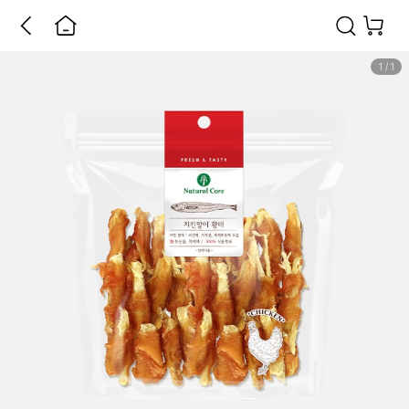
1
/
1