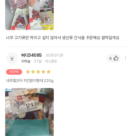
너무 고기류만 먹이고 싶지 않아서 생선류 간식을 주문해요 잘먹일게요
버디34085
2025.01.20
0
이하늘
27살
닥스훈트
재구매
네츄럴코어 치킨말이황태 220g