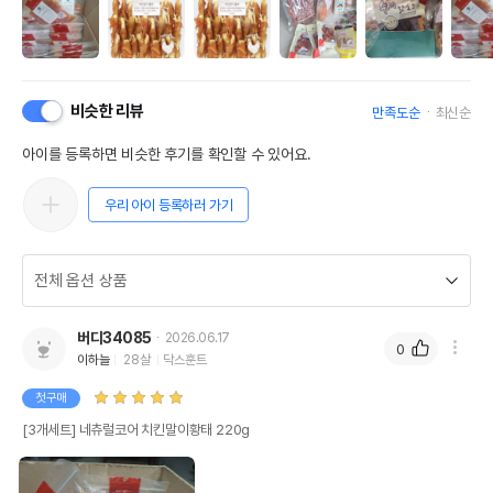
비슷한 리뷰
만족도순
최신순
아이를 등록하면 비슷한 후기를 확인할 수 있어요.
우리 아이 등록하러 가기
버디34085
2026.06.17
0
이하늘
28살
닥스훈트
첫구매
[3개세트] 네츄럴코어 치킨말이황태 220g