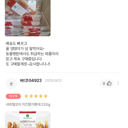
배송도 빠르고 

울 댕댕이가 넘 잘먹어요~

동물병원에서도 취급하는 제품이라

믿고 계속 구매중입니다.

또 구매할께욧~감사합니다~!!
버디104923
2026.04.12
0
재구매
네츄럴코어 치킨말이황태 220g