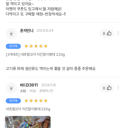
잘 먹이고 있어요~

어펫이 쿠폰도 있고해서 젤 저렴해요!

다먹이고 또 구매할 예정~번창하세요~!!
춘자언니
2024.12.04
0
첫구매
[3개세트] 네츄럴코어 치킨말이황태 220g
고기류 외에 생선류도 먹이는게 좋을 것 같아 종종 주문해요
상품 필수 정보
품명 및 모델명
네츄럴코어 치킨말이황태 220g 모아보기
버디33911
2024.11.12
0
소담
14살
포메라니안
법에 의한 인증,허가 등을
상세페이지 참조
받았음을 확인할수 있는
첫구매
경우 그에 대한 사항
네츄럴코어 치킨말이황태 220g
제조국 또는 원산지
중국
YANTAI RONGCHONG FOOD CO.,
제조자,수입품의 경우