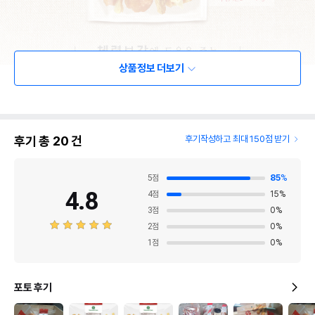
상품정보 더보기
후기 총
20
건
후기작성하고 최대 150점 받기
5
점
85
%
4.8
4
점
15
%
3
점
0
%
2
점
0
%
1
점
0
%
포토 후기