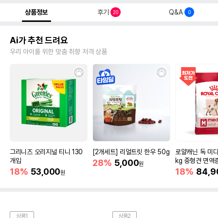
상품정보
후기
Q&A
20
0
Ai가 추천 드려요
우리 아이를 위한 맞춤 취향 저격 상품
그리니즈 오리지널 티니 130
[2개세트] 리얼트릿 한우 50g
로얄캐닌 독 미디
개입
kg 중형견 면역
28%
5,000
원
18%
53,000
18%
84,9
원
상품1
상품2