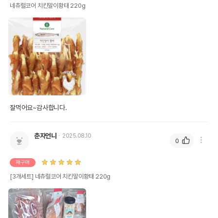
네츄럴코어 치킨말이황태 220g
잘먹어요~감사합니다.
춘자언니
2025.08.10
0
재구매
[3개세트] 네츄럴코어 치킨말이황태 220g