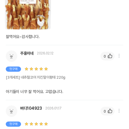
잘먹어요~감사합니다.
주홍이네
2026.02.12
0
첫구매
[3개세트] 네츄럴코어 치킨말이황태 220g
아기들이 너무 잘 먹어요. 고맙습니다.
버디104923
2026.01.17
0
첫구매