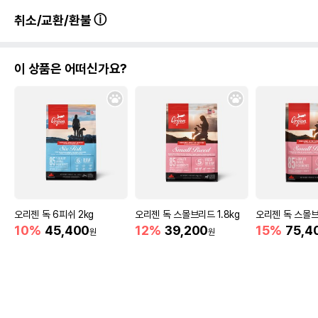
취소/교환/환불
이 상품은 어떠신가요?
오리젠 독 6피쉬 2kg
오리젠 독 스몰브리드 1.8kg
오리젠 독 스몰브
10%
45,400
12%
39,200
15%
75,4
원
원