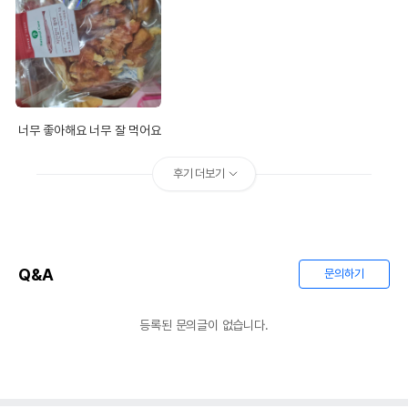
수입자를 함께 표기
LTD // 디오(주)
AS책임자와 전화번호
어바웃펫//1644-9601
또는 소비자상담 관련
전화번호
유통기한이 최소 2026.12.06이거나 그
이후인 상품이 출고됩니다.
너무 좋아해요 너무 잘 먹어요
유통기한
단, 상품명에 유통기한 명시된 경우, 해당
유통기한을 따릅니다.
후기 더보기
Q&A
문의하기
등록된 문의글이 없습니다.