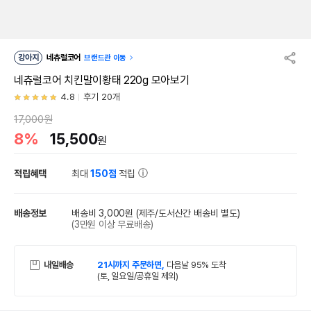
강아지
네츄럴코어
브랜드관 이동
네츄럴코어 치킨말이황태 220g 모아보기
4.8
후기 20개
17,000원
8%
15,500
원
적립혜택
최대
150점
적립
배송정보
배송비 3,000원
(제주/도서산간 배송비 별도)
(3만원 이상 무료배송)
내일배송
21시까지 주문하면,
다음날 95% 도착
(토, 일요일/공휴일 제외)