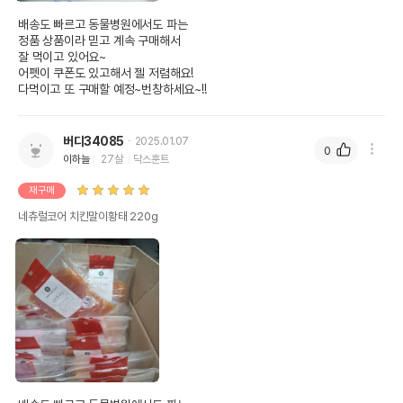
배송도 빠르고 동물병원에서도 파는

정품 상품이라 믿고 계속 구매해서

잘 먹이고 있어요~

어펫이 쿠폰도 있고해서 젤 저렴해요!

다먹이고 또 구매할 예정~번창하세요~!!
버디34085
2025.01.07
0
이하늘
27살
닥스훈트
재구매
네츄럴코어 치킨말이황태 220g