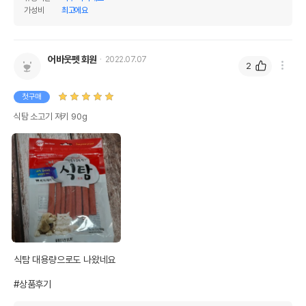
가성비
최고에요
어바웃펫 회원
2022.07.07
2
첫구매
식탐 소고기 져키 90g
식탐 대용량으로도 나왔네요

#상품후기