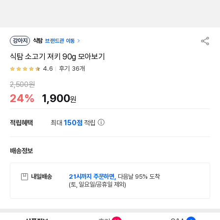
강아지
식탐
브랜드관 이동
식탐 소고기 져키 90g 모아보기
4.6
후기 36개
2,500원
24%
1,900
원
적립혜택
최대
150점
적립
배송정보
내일배송
21시까지 주문하면,
다음날 95% 도착
(토, 일요일/공휴일 제외)