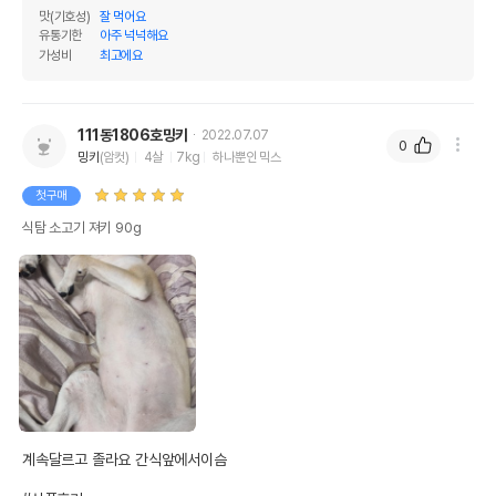
맛(기호성)
잘 먹어요
유통기한
아주 넉넉해요
가성비
최고에요
111동1806호밍키
2022.07.07
0
밍키
(암컷)
4살
7kg
하나뿐인 믹스
첫구매
식탐 소고기 져키 90g
계속달르고 졸라요 간식앞에서이슴
