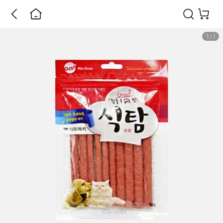
1
/
1