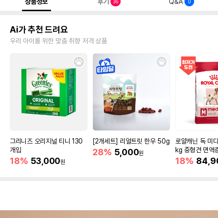
상품정보
후기
Q&A
36
0
Ai가 추천 드려요
우리 아이를 위한 맞춤 취향 저격 상품
그리니즈 오리지널 티니 130
[2개세트] 리얼트릿 한우 50g
로얄캐닌 독 미디
개입
kg 중형견 면역
28%
5,000
원
18%
53,000
18%
84,9
원