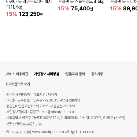
아카나 독 라이트&피트 레시
오리젠 독 스몰브리드 4.5kg
오리젠 독 시니어
피 11.4kg
15%
75,400
15%
89,9
원
15%
123,250
원
서비스 이용약관
개인정보 처리방침
입점/제휴 문의
공지사항
PC버전으로 보기
주식회사 어바웃펫
대표자명 : 나옥귀
사업자 등록번호 : 120-87-90035
사업자정보확인
통신판매업신고번호 : 제 2025-서울금천-2382호
개인정보관리자 : 김원규 hello@aboutpet.co.kr
서울특별시 금천구 가산디지털2로 144, 현대테라타워 가산DK 507호, 508호 (가산동)
구매안전(에스크로)서비스
© copyright (c) www.aboutpet.co.kr all rights reserved.