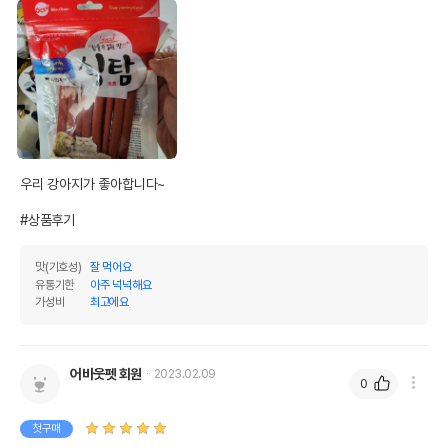
우리 강아지가 좋아합니다~

#상품후기
맛(기호성)
잘 먹어요
유통기한
아주 넉넉해요
가성비
최고에요
어바웃펫 회원
2023.02.09
0
첫구매