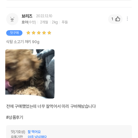
뵤리즈
2022.12.10
1
호야
(수컷)
2개월
2kg
푸들
첫구매
식탐 소고기 져키 90g
전에 구매했었는데 너무 잘먹어서 미리 구비해놨습니다

#상품후기
맛(기호성)
잘 먹어요
유통기한
아주 넉넉해요