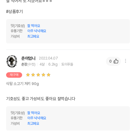
잘 먹어서 또 시켰어요ㅎㅎㅎ

#상품후기
맛(기호성)
잘 먹어요
유통기한
아주 넉넉해요
가성비
최고에요
춘이엄니
2022.04.07
0
춘장
(수컷)
4살
6.2kg
토이푸들
재구매
식탐 소고기 져키 90g
기호성도 좋고 가성비도 좋아요 잘먹습니다
맛(기호성)
잘 먹어요
유통기한
아주 넉넉해요
가성비
최고에요