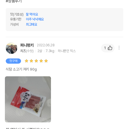
#상품후기
맛(기호성)
잘 먹어요
유통기한
아주 넉넉해요
가성비
최고에요
퍼니펑키
2022.06.28
1
치즈
(수컷)
2살
7.3kg
하나뿐인 믹스
첫구매
식탐 소고기 져키 90g