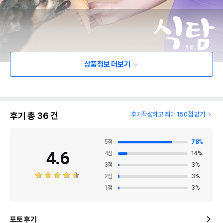
상품정보 더보기
후기 총
36
건
후기작성하고 최대 150점 받기
5
점
78
%
4.6
4
점
14
%
3
점
3
%
2
점
3
%
1
점
3
%
포토 후기