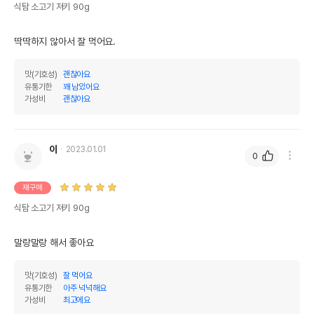
식탐 소고기 져키 90g
딱딱하지 않아서 잘 먹어요.
맛(기호성)
괜찮아요
유통기한
꽤 남았어요
가성비
괜찮아요
이
2023.01.01
0
재구매
식탐 소고기 져키 90g
말랑말랑 해서 좋아요
맛(기호성)
잘 먹어요
유통기한
아주 넉넉해요
가성비
최고에요