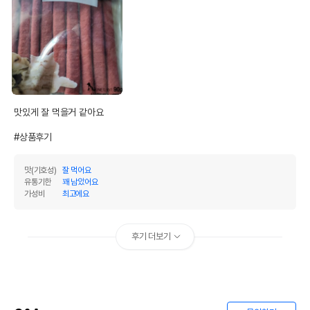
상품 필수 정보
품명 및 모델명
식탐 소고기 져키 90g 모아보기
맛있게 잘 먹을거 같아요

법에 의한 인증,허가 등을
#상품후기
상세페이지 참조
받았음을 확인할수 있는
경우 그에 대한 사항
맛(기호성)
잘 먹어요
제조국 또는 원산지
대한민국
유통기한
꽤 남았어요
가성비
최고에요
제조자,수입품의 경우
(주)오션
수입자를 함께 표기
후기 더보기
AS책임자와 전화번호
어바웃펫//1644-9601
또는 소비자상담 관련
전화번호
유통기한이 최소 2026.12.06이거나 그
이후인 상품이 출고됩니다.