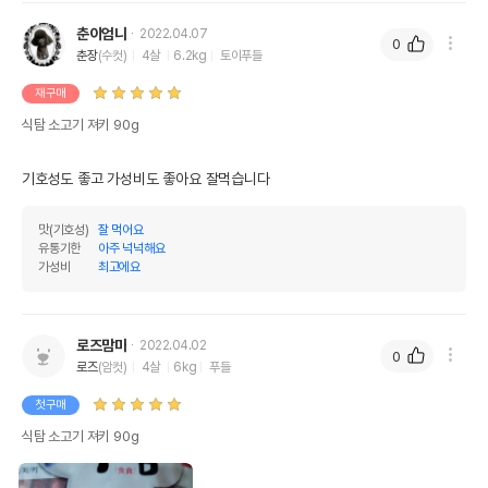
춘이엄니
2022.04.07
0
춘장
(수컷)
4살
6.2kg
토이푸들
재구매
식탐 소고기 져키 90g
기호성도 좋고 가성비도 좋아요 잘먹습니다
맛(기호성)
잘 먹어요
유통기한
아주 넉넉해요
가성비
최고에요
로즈맘마
2022.04.02
0
로즈
(암컷)
4살
6kg
푸들
첫구매
식탐 소고기 져키 90g