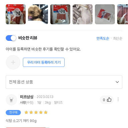
비슷한 리뷰
만족도순
최신순
아이를 등록하면 비슷한 후기를 확인할 수 있어요.
우리 아이 등록하러 가기
미르상상
2023.02.13
0
사랑
(수컷)
1살
3kg
말티즈
첫구매
식탐 소고기 져키 90g