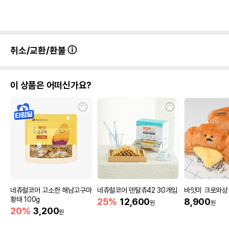
취소/교환/환불
이 상품은 어떠신가요?
네츄럴코어 고소한 해남고구마
네츄럴코어 덴탈츄42 30개입
바잇미 크로와상
황태 100g
25%
12,600
8,900
원
원
20%
3,200
원