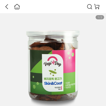
1
/
2