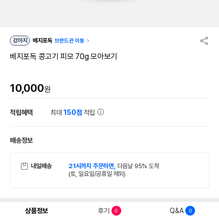
강아지
베지포독
브랜드관 이동
베지포독 콩고기 피모 70g 모아보기
10,000
원
적립혜택
최대
150점
적립
배송정보
내일배송
21시까지 주문하면,
다음날 95% 도착
(토, 일요일/공휴일 제외)
상품정보
후기
Q&A
0
0