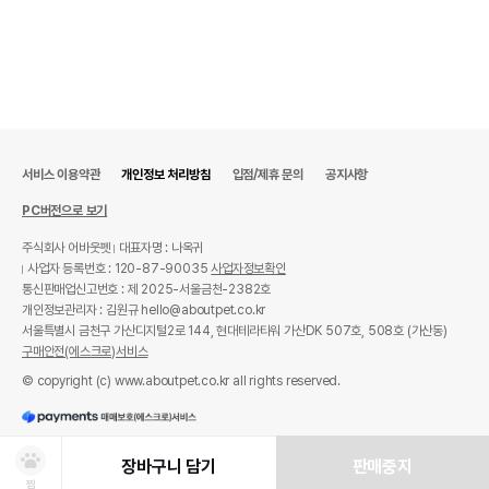
서비스 이용약관
개인정보 처리방침
입점/제휴 문의
공지사항
PC버전으로 보기
주식회사 어바웃펫
대표자명 : 나옥귀
사업자 등록번호 : 120-87-90035
사업자정보확인
통신판매업신고번호 : 제 2025-서울금천-2382호
개인정보관리자 : 김원규 hello@aboutpet.co.kr
서울특별시 금천구 가산디지털2로 144, 현대테라타워 가산DK 507호, 508호 (가산동)
구매안전(에스크로)서비스
© copyright (c) www.aboutpet.co.kr all rights reserved.
장바구니 담기
판매중지
찜