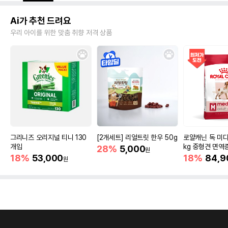
Ai가 추천 드려요
우리 아이를 위한 맞춤 취향 저격 상품
그리니즈 오리지널 티니 130
[2개세트] 리얼트릿 한우 50g
로얄캐닌 독 미디
개입
kg 중형견 면역
28%
5,000
원
18%
53,000
18%
84,9
원