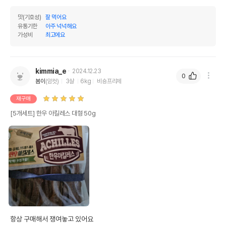
맛(기호성)
잘 먹어요
유통기한
아주 넉넉해요
가성비
최고에요
kimmia_e
2024.12.23
0
봄이
(암컷)
3살
6kg
비숑프리제
재구매
[5개세트] 한우 아킬레스 대형 50g
항상 구매해서 쟁여놓고 있어요