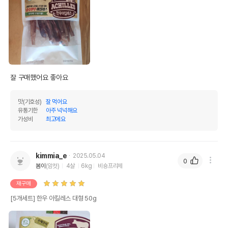
법에 의한 인증,허가 등을
상세페이지 참조
받았음을 확인할수 있는
경우 그에 대한 사항
제조국 또는 원산지
대한민국
제조자,수입품의 경우
네츄럴이엑스
수입자를 함께 표기
잘 구매했어요 좋아요 
AS책임자와 전화번호
어바웃펫//1644-9601
또는 소비자상담 관련
맛(기호성)
잘 먹어요
전화번호
유통기한
아주 넉넉해요
가성비
최고에요
유통기한이 최소 2026.12.06이거나 그
이후인 상품이 출고됩니다.
유통기한
단, 상품명에 유통기한 명시된 경우, 해당
유통기한을 따릅니다.
kimmia_e
2025.05.04
0
봄이
(암컷)
4살
6kg
비숑프리제
재구매
[5개세트] 한우 아킬레스 대형 50g