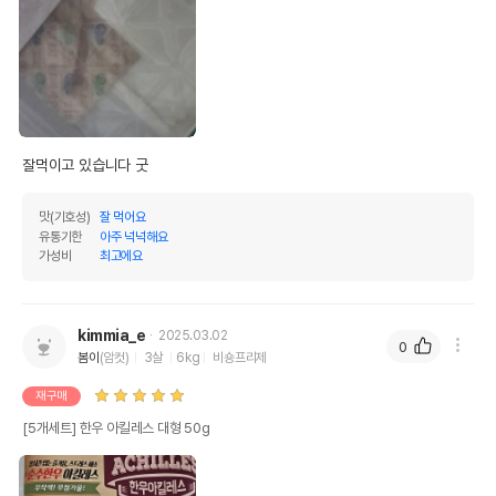
잘먹이고 있습니다 굿
맛(기호성)
잘 먹어요
유통기한
아주 넉넉해요
가성비
최고에요
kimmia_e
2025.03.02
0
봄이
(암컷)
3살
6kg
비숑프리제
재구매
[5개세트] 한우 아킬레스 대형 50g