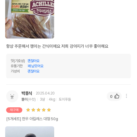
항상 주문해서 쟁이는 간식이에요 저희 강아지가 너무 좋아해요
맛(기호성)
괜찮아요
유통기한
꽤 남았어요
가성비
괜찮아요
박흥식
2025.04.20
0
똘이
(수컷)
3살
4kg
토이푸들
재구매
[5개세트] 한우 아킬레스 대형 50g