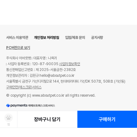
서비스 이용약관
개인정보 처리방침
입점/제휴 문의
공지사항
PC버전으로 보기
주식회사 어바웃펫
대표자명 : 나옥귀
사업자 등록번호 : 120-87-90035
사업자정보확인
통신판매업신고번호 : 제 2025-서울금천-2382호
개인정보관리자 : 김원규 hello@aboutpet.co.kr
서울특별시 금천구 가산디지털2로 144, 현대테라타워 가산DK 507호, 508호 (가산동)
구매안전(에스크로)서비스
© copyright (c) www.aboutpet.co.kr all rights reserved.
장바구니 담기
구매하기
찜