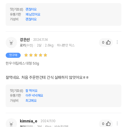
맛(기호성)
괜찮아요
유통기한
꽤 남았어요
가성비
괜찮아요
강은선
2024.11.14
0
로키
(수컷)
2살
2.6kg
하나뿐인 믹스
첫구매
한우 아킬레스 대형 50g
잘먹네요. 처음 주문한건데 간식 실패하지 않앗어요ㅎㅎ
맛(기호성)
잘 먹어요
유통기한
아주 넉넉해요
가성비
최고에요
kimmia_e
2024.11.10
0
봄이
(암컷)
3살
6kg
비숑프리제