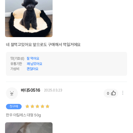
네 잘먹고있어요 앞으로도 구매해서 먹일거에요
맛(기호성)
잘 먹어요
유통기한
꽤 남았어요
가성비
괜찮아요
버디50516
2025.03.23
0
첫구매
한우 아킬레스 대형 50g