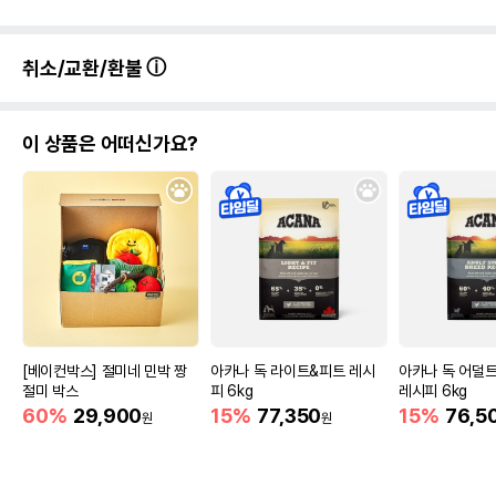
취소/교환/환불
이 상품은 어떠신가요?
[베이컨박스] 절미네 민박 짱
아카나 독 라이트&피트 레시
아카나 독 어덜
절미 박스
피 6kg
레시피 6kg
60%
29,900
15%
77,350
15%
76,5
원
원