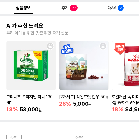
상품정보
후기
Q&A
132
2
Ai가 추천 드려요
우리 아이를 위한 맞춤 취향 저격 상품
그리니즈 오리지널 티니 130
[2개세트] 리얼트릿 한우 50g
로얄캐닌 독 미디
개입
kg 중형견 면역
28%
5,000
원
18%
53,000
18%
84,9
원
상품1
상품2