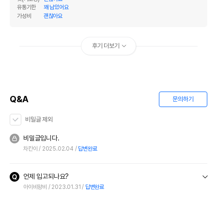
유통기한
꽤 남았어요
가성비
괜찮아요
후기 더보기
Q&A
문의하기
비밀글 제외
비밀글입니다.
차칸이
2025.02.04
답변완료
언제 입고되나요?
아이비왕비
2023.01.31
답변완료