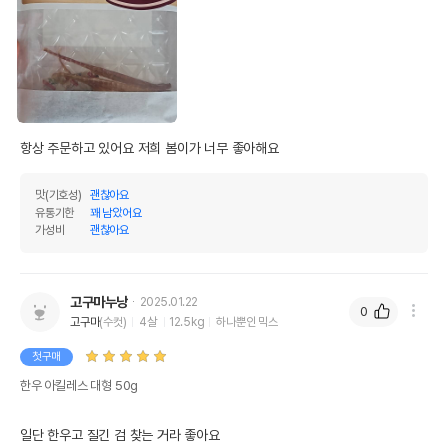
항상 주문하고 있어요 저희 봄이가 너무 좋아해요
맛(기호성)
괜찮아요
유통기한
꽤 남았어요
가성비
괜찮아요
고구마누낭
2025.01.22
0
고구마
(수컷)
4살
12.5kg
하나뿐인 믹스
첫구매
한우 아킬레스 대형 50g
일단 한우고 질긴 검 찾는 거라 좋아요