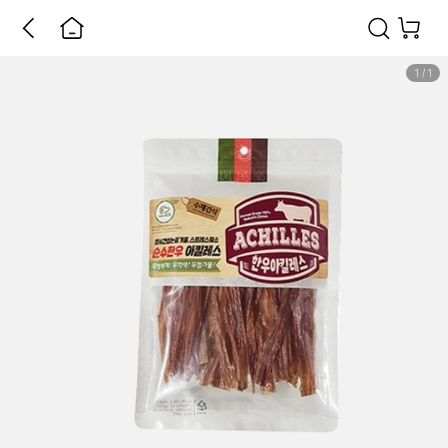
1
/
1