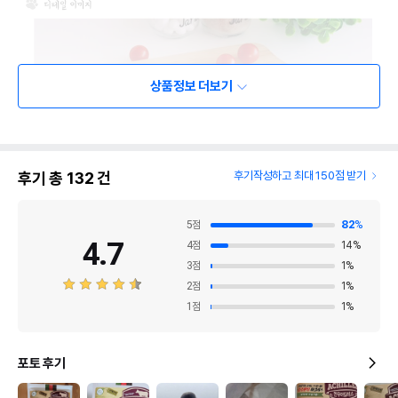
상품정보 더보기
후기 총
132
건
후기작성하고 최대 150점 받기
5
점
82
%
4.7
4
점
14
%
3
점
1
%
2
점
1
%
1
점
1
%
포토 후기