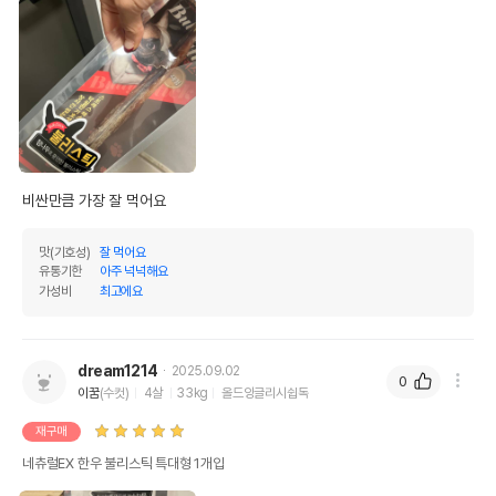
비싼만큼 가장 잘 먹어요
맛(기호성)
잘 먹어요
유통기한
아주 넉넉해요
가성비
최고에요
dream1214
2025.09.02
0
이꿈
(수컷)
4살
33kg
올드잉글리시쉽독
재구매
네츄럴EX 한우 불리스틱 특대형 1개입