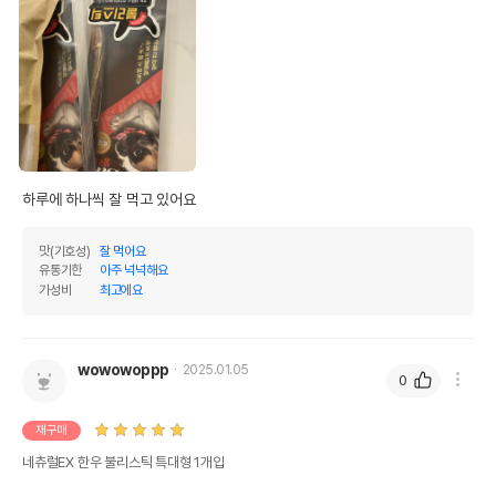
하루에 하나씩 잘 먹고 있어요
맛(기호성)
잘 먹어요
유통기한
아주 넉넉해요
가성비
최고에요
wowowoppp
2025.01.05
0
재구매
네츄럴EX 한우 불리스틱 특대형 1개입