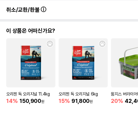
취소/교환/환불
이 상품은 어떠신가요?
오리젠 독 오리지널 11.4kg
오리젠 독 오리지널 6kg
윔지스 버라이어티
14%
150,900
15%
91,800
20%
42,4
원
원