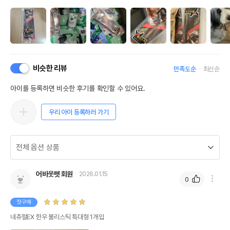
비슷한 리뷰
만족도순
최신순
상품 필수 정보
아이를 등록하면 비슷한 후기를 확인할 수 있어요.
품명 및 모델명
한우 불리스틱 특대형 1p 모아보기
우리 아이 등록하러 가기
법에 의한 인증,허가 등을
상세페이지 참조
받았음을 확인할수 있는
경우 그에 대한 사항
제조국 또는 원산지
대한민국
어바웃펫 회원
제조자,수입품의 경우
2026.01.15
네츄럴이엑스
0
수입자를 함께 표기
AS책임자와 전화번호
첫구매
어바웃펫//1644-9601
또는 소비자상담 관련
네츄럴EX 한우 불리스틱 특대형 1개입
전화번호