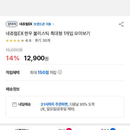
강아지
네츄럴EX
브랜드관 이동
네츄럴EX 한우 불리스틱 특대형 1개입 모아보기
4.6
후기 30개
15,000원
14%
12,900
원
적립혜택
최대
150점
적립
배송정보
내일배송
21시까지 주문하면,
다음날 95% 도착
(토, 일요일/공휴일 제외)