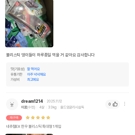
불리스틱 댕이들이 하루종일 먹을 거 같아요 감사합니다
맛(기호성)
잘 먹어요
유통기한
아주 넉넉해요
가성비
최고에요
dream1214
2025.11.12
0
이꿈
(수컷)
4살
33kg
올드잉글리시쉽독
재구매
네츄럴EX 한우 불리스틱 특대형 1개입