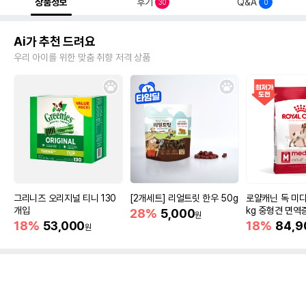
상품정보
후기
Q&A
30
0
Ai가 추천 드려요
우리 아이를 위한 맞춤 취향 저격 상품
그리니즈 오리지널 티니 130
[2개세트] 리얼트릿 한우 50g
로얄캐닌 독 미디
개입
kg 중형견 면역
28%
5,000
원
18%
53,000
18%
84,9
원