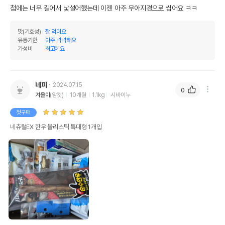
첨에는 너무 길어서 낯설어했는데 이젠 아주 무아지경으로 씹어요 ㅋㅋ
맛(기호성)
잘 먹어요
유통기한
아주 넉넉해요
가성비
최고에요
네피
2024.07.15
0
겨울이
(암컷)
10개월
1.1kg
시바이누
첫구매
네츄럴EX 한우 불리스틱 특대형 1개입