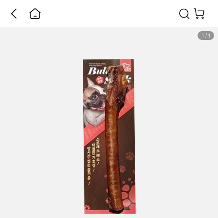
1
/
1