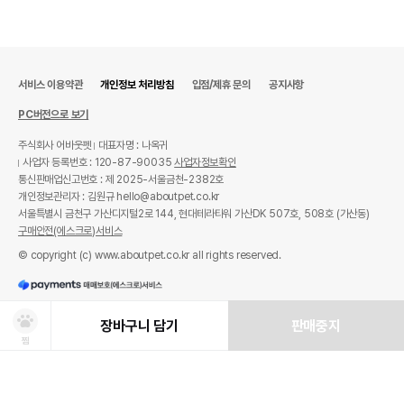
서비스 이용약관
개인정보 처리방침
입점/제휴 문의
공지사항
PC버전으로 보기
주식회사 어바웃펫
대표자명 : 나옥귀
사업자 등록번호 : 120-87-90035
사업자정보확인
통신판매업신고번호 : 제 2025-서울금천-2382호
개인정보관리자 : 김원규 hello@aboutpet.co.kr
서울특별시 금천구 가산디지털2로 144, 현대테라타워 가산DK 507호, 508호 (가산동)
구매안전(에스크로)서비스
© copyright (c) www.aboutpet.co.kr all rights reserved.
장바구니 담기
판매중지
찜
상품선택
처방사료 주문 시 확인해주세요!
쿠폰보기
적립혜택
취소/ 교환/ 환불
유통기한 임박 상품
최저가 도전 상품
AI검색
AI검색