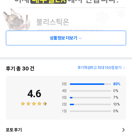
상품정보 더보기
후기 총
30
건
후기작성하고 최대 150점 받기
5
점
83
%
4.6
4
점
0
%
3
점
7
%
2
점
10
%
1
점
0
%
포토 후기