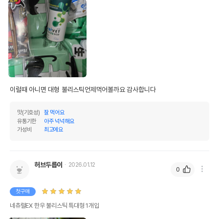
이럴때 아니면 대형 불리스틱언제먹어볼까요 감사합니다
맛(기호성)
잘 먹어요
유통기한
아주 넉넉해요
가성비
최고에요
허브두릅이
2026.01.12
0
첫구매
네츄럴EX 한우 불리스틱 특대형 1개입