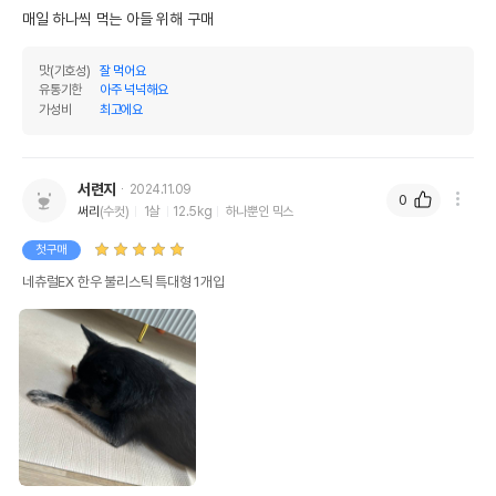
매일 하나씩 먹는 아들 위해 구매
맛(기호성)
잘 먹어요
유통기한
아주 넉넉해요
가성비
최고에요
서련지
2024.11.09
0
써리
(수컷)
1살
12.5kg
하나뿐인 믹스
첫구매
네츄럴EX 한우 불리스틱 특대형 1개입