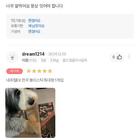
너무 잘먹어요 항상 잇어야 합니다
맛(기호성)
괜찮아요
유통기한
꽤 남았어요
가성비
괜찮아요
dream1214
2024.12.02
0
이꿈
(수컷)
3살
33kg
올드잉글리시쉽독
재구매
네츄럴EX 한우 불리스틱 특대형 1개입