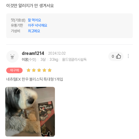
이것만 알러지가 안 생겨서요 
맛(기호성)
잘 먹어요
유통기한
아주 넉넉해요
가성비
최고에요
dream1214
2024.12.02
0
이꿈
(수컷)
3살
33kg
올드잉글리시쉽독
재구매
네츄럴EX 한우 불리스틱 특대형 1개입