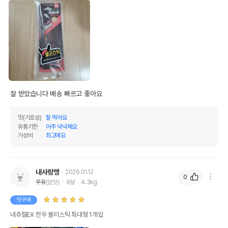
유통기한이 최소 2026.12.06이거나 그
이후인 상품이 출고됩니다.
유통기한
단, 상품명에 유통기한 명시된 경우, 해당
유통기한을 따릅니다.
잘 받았습니다 배송 빠르고 좋아요 
맛(기호성)
잘 먹어요
유통기한
아주 넉넉해요
가성비
최고에요
내사랑맹
2026.01.12
0
우유
(암컷)
9살
4.3kg
첫구매
네츄럴EX 한우 불리스틱 특대형 1개입