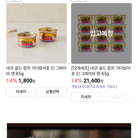
입고예정
네코 골드 참치 가다랑어포 인 그레이
[12개세트] 네코 골드 참치 가다랑어
비 캔 85g
포 인 그레이비 캔 85g
14
%
1,800
14
%
21,600
원
원
개당1,800원 (12개 세트 구입시 )
자세히
상품선택
자세히
상품선택