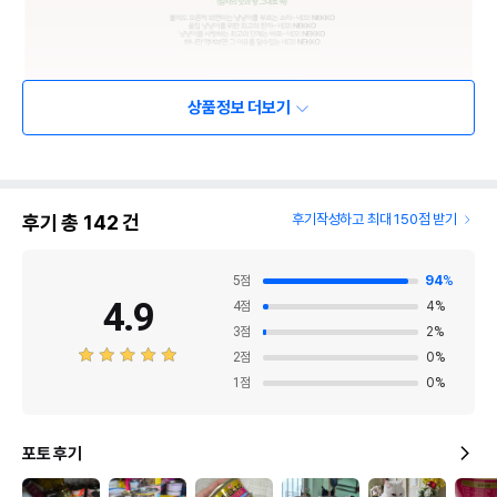
상품정보 더보기
후기 총
142
건
후기작성하고 최대 150점 받기
5
점
94
%
4.9
4
점
4
%
3
점
2
%
2
점
0
%
1
점
0
%
포토 후기