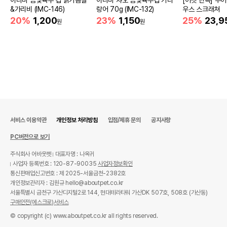
이나바 금빛육수 컵 닭가슴살
이나바 챠오 금빛육수컵 가다
[어펫 단독] 루
&가리비 (IMC-146)
랑어 70g (IMC-132)
우스 스크래쳐
20%
1,200
23%
1,150
25%
23,9
원
원
서비스 이용약관
개인정보 처리방침
입점/제휴 문의
공지사항
PC버전으로 보기
주식회사 어바웃펫
대표자명 : 나옥귀
사업자 등록번호 : 120-87-90035
사업자정보확인
통신판매업신고번호 : 제 2025-서울금천-2382호
개인정보관리자 : 김원규 hello@aboutpet.co.kr
서울특별시 금천구 가산디지털2로 144, 현대테라타워 가산DK 507호, 508호 (가산동)
구매안전(에스크로)서비스
© copyright (c) www.aboutpet.co.kr all rights reserved.