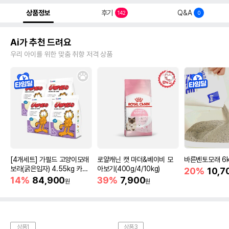
상품정보
후기
Q&A
142
0
Ai가 추천 드려요
우리 아이를 위한 맞춤 취향 저격 상품
[4개세트] 가필드 고양이모래
로얄캐닌 캣 마더&베이비 모
바른벤토모래 6
보라(굵은입자) 4.55kg 카사
아보기(400g/4/10kg)
20%
10,7
바모래
14%
84,900
39%
7,900
원
원
상품1
상품3