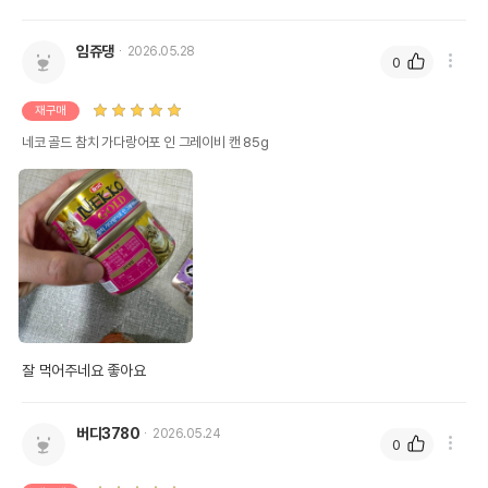
임쥬댕
2026.05.28
0
재구매
네코 골드 참치 가다랑어포 인 그레이비 캔 85g
잘 먹어주네요 좋아요
버디3780
2026.05.24
0