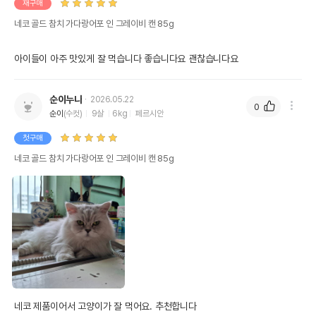
재구매
네코 골드 참치 가다랑어포 인 그레이비 캔 85g
아이들이 아주 맛있게 잘 먹습니다 좋습니다요 괜찮습니다요
순이누나
2026.05.22
0
순이
(수컷)
9살
6kg
페르시안
첫구매
네코 골드 참치 가다랑어포 인 그레이비 캔 85g
네코 제품이어서 고양이가 잘 먹어요. 추천합니다