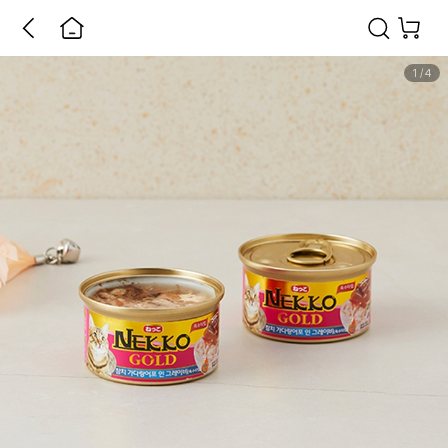
1
/
4