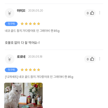
마미꼬
2026.05.20
0
첫구매
네코 골드 참치 가다랑어포 인 그레이비 캔 85g
호불호 없이 다 잘 먹어요~!
로로네
2026.05.18
0
첫구매
[12개세트] 네코 골드 참치 가다랑어포 인 그레이비 캔 85g