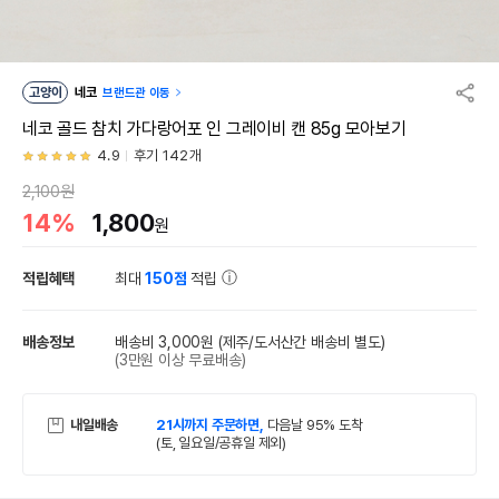
고양이
네코
브랜드관 이동
네코 골드 참치 가다랑어포 인 그레이비 캔 85g 모아보기
4.9
후기 142개
2,100원
14%
1,800
원
적립혜택
최대
150점
적립
배송정보
배송비 3,000원
(제주/도서산간 배송비 별도)
(3만원 이상 무료배송)
내일배송
21시까지 주문하면,
다음날 95% 도착
(토, 일요일/공휴일 제외)