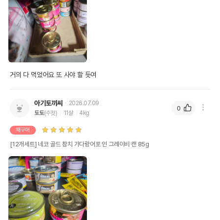
상품 필수 정보
네코 골드 참치 가다랑어포 인 그레이비 캔
품명 및 모델명
85g 모아보기
거의 다 먹었어요 또 사야 할 듯여
법에 의한 인증,허가 등을
상세페이지 참고
받았음을 확인할수 있는
아기토끼씨
2026.07.09
경우 그에 대한 사항
0
토토
(수컷)
11살
4kg
제조국 또는 원산지
태국
재구매
제조자,수입품의 경우
[12개세트] 네코 골드 참치 가다랑어포 인 그레이비 캔 85g
유니코드
수입자를 함께 표기
AS책임자와 전화번호
어바웃펫//1644-9601
또는 소비자상담 관련
전화번호
유통기한이 최소 2026.12.04이거나 그
이후인 상품이 출고됩니다.
유통기한