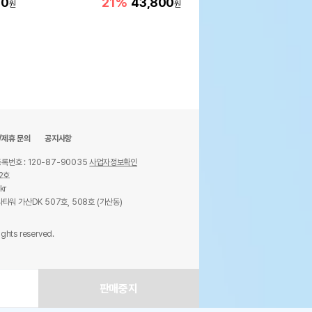
00
21%
43,800
22%
379,000
원
원
/제휴 문의
공지사항
록번호 : 120-87-90035
사업자정보확인
2호
kr
타워 가산DK 507호, 508호 (가산동)
ights reserved.
판매중지