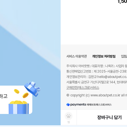
1,5
서비스 이용약관
개인정보 처리방침
입점
주식회사 어바웃펫
대표자명 : 나옥귀
사업자 등
통신판매업신고번호 : 제 2025-서울금천-238
개인정보관리자 : 김원규 hello@aboutpet.co.
서울특별시 금천구 가산디지털2로 144, 현대테라
구매안전(에스크로)서비스
© copyright (c) www.aboutpet.co.kr all r
하고
장바구니 담기
찜