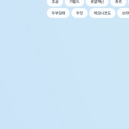
조공
가필드
로얄캐닌
츄르
두부모래
두잇
레오나르도
쓰라