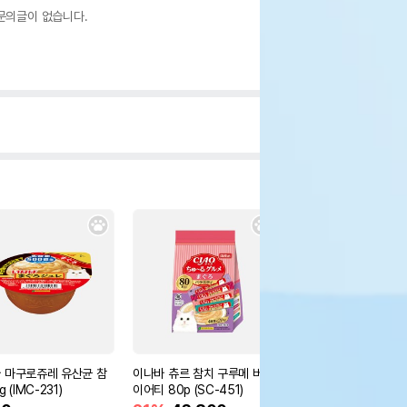
문의글이 없습니다.
 마구로쥬레 유산균 참
이나바 츄르 참치 구루메 버라
스튜디오얼라이브 2단
g (IMC-231)
이어티 80p (SC-451)
(옵션 2종 증정)