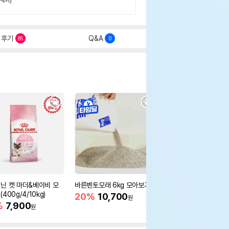
후기
Q&A
85
0
닌 캣 마더&베이비 모
바른벤토모래 6kg 모아보기
로얄캐닌 캣 인도어 4k
400g/4/10kg)
새 감소
20%
10,700
원
%
7,900
16%
55,000
원
원