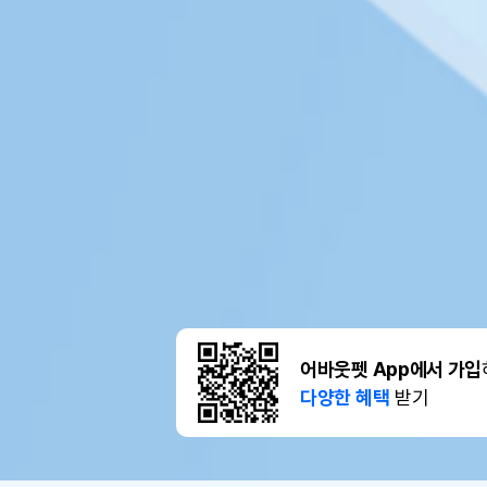
어바웃펫 App에서 가입
다양한 혜택
받기