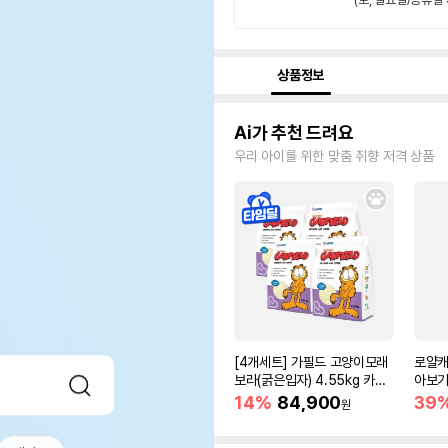
상품정보
Ai가 추천 드려요
우리 아이를 위한 맞춤 취향 저격 상품
[4개세트] 가필드 고양이모래
로얄캐
보라(굵은입자) 4.55kg 카사
아보기(
바모래
14%
84,900
39
원