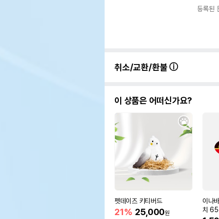
등록된 
취소/교환/환불
이 상품은 어떠신가요?
펫데이즈 키티버드
이나바
치 65
21%
25,000
원