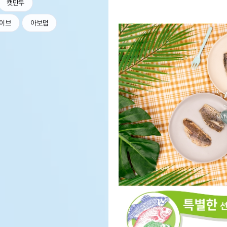
캣만두
이브
아보덤