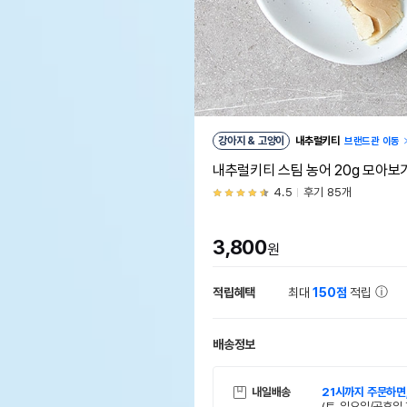
강아지 & 고양이
내추럴키티
브랜드관 이동
내추럴키티 스팀 농어 20g 모아보
4.5
후기 85개
3,800
원
적립혜택
최대
150점
적립
배송정보
내일배송
21시까지 주문하면
(토, 일요일/공휴일 