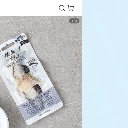
1
/
4