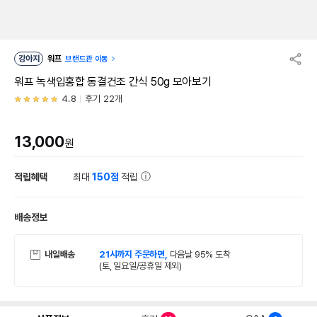
강아지
워프
브랜드관 이동
워프 녹색입홍합 동결건조 간식 50g 모아보기
4.8
후기 22개
13,000
원
적립혜택
최대
150점
적립
배송정보
내일배송
21시까지 주문하면,
다음날 95% 도착
(토, 일요일/공휴일 제외)