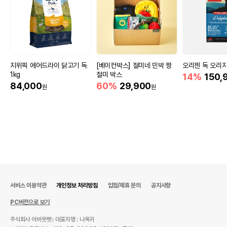
지위픽 에어드라이 닭고기 독
[베이컨박스] 절미네 민박 짱
오리젠 독 오리지널
1kg
절미 박스
14%
150,
84,000
60%
29,900
원
원
서비스 이용약관
개인정보 처리방침
입점/제휴 문의
공지사항
PC버전으로 보기
주식회사 어바웃펫
대표자명 : 나옥귀