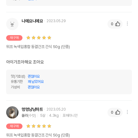
나예요나예요
2023.05.29
0
재구매
워프 녹색입홍합 동결건조 간식 50g (단종)
아이가조아해요 조아요
맛(기호성)
괜찮아요
유통기한
꽤 남았어요
가성비
괜찮아요
멍멍냥냥하트
2023.05.20
0
쏠라
(수컷)
5살
4.3kg
포메라니안
재구매
워프 녹색입홍합 동결건조 간식 50g (단종)