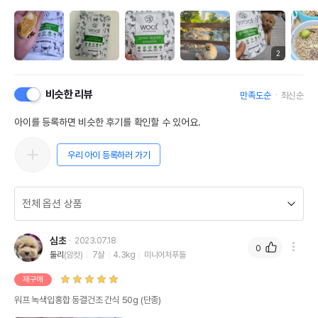
2
비슷한 리뷰
만족도순
최신순
아이를 등록하면 비슷한 후기를 확인할 수 있어요.
우리 아이 등록하러 가기
심초
2023.07.18
0
둘리
(암컷)
7살
4.3kg
미니어처푸들
재구매
워프 녹색입홍합 동결건조 간식 50g (단종)