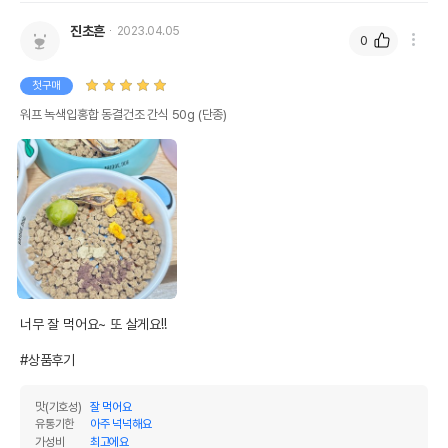
진초흔
2023.04.05
0
첫구매
워프 녹색입홍합 동결건조 간식 50g (단종)
너무 잘 먹어요~ 또 살게요!!

#상품후기
맛(기호성)
잘 먹어요
유통기한
아주 넉넉해요
가성비
최고에요