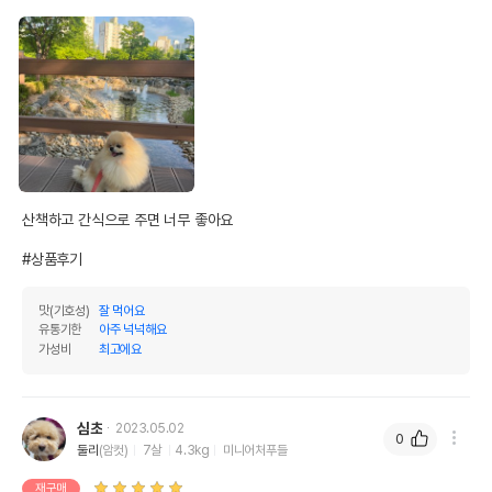
산책하고 간식으로 주면 너무 좋아요

#상품후기
맛(기호성)
잘 먹어요
유통기한
아주 넉넉해요
가성비
최고에요
심초
2023.05.02
0
둘리
(암컷)
7살
4.3kg
미니어처푸들
재구매