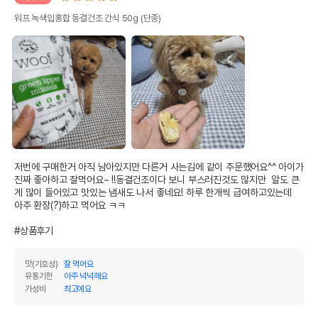
워프 녹색입홍합 동결건조 간식 50g (단종)
저번에 구매한거 아직 남아있지만 다른거 사는김에 같이 주문했어요^^ 아이가 
진짜 좋아하고 잘먹어요~ !!동결건조이다 보니 부스러진것도 많지만  알도 큰
게 많이 들어있고 맛있는 냄새도 나서 좋네요! 하루 한개씩 급여하고있는데  
아주 환장(?)하고 먹어요 ㅋㅋ

#상품후기
맛(기호성)
잘 먹어요
유통기한
아주 넉넉해요
가성비
최고에요