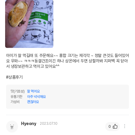
아이가 잘 먹길래 또 주문해요~~ 홍합 크기는 제각각 ~ 정말 큰것도 들어있어
요 우와~~ ㅋㅋㅋ동결건조이긴 하나 상온에서 두면 상할까봐 지퍼백 꼭 닫아
서 냉장보관하고 먹이고 있어요^^

#상품후기
맛(기호성)
잘 먹어요
유통기한
아주 넉넉해요
가성비
괜찮아요
Hyeony
2023.07.10
0