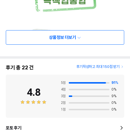
상품정보 더보기
후기 총
22
건
후기작성하고 최대 150점 받기
5
점
91
%
4.8
4
점
0
%
3
점
9
%
2
점
0
%
1
점
0
%
포토 후기