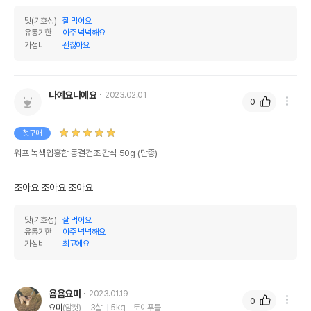
맛(기호성)
잘 먹어요
유통기한
아주 넉넉해요
가성비
괜찮아요
나예요나예요
2023.02.01
0
첫구매
워프 녹색입홍합 동결건조 간식 50g (단종)
조아요 조아요 조아요 
맛(기호성)
잘 먹어요
유통기한
아주 넉넉해요
가성비
최고에요
욤욤요미
2023.01.19
0
요미
(암컷)
3살
5kg
토이푸들