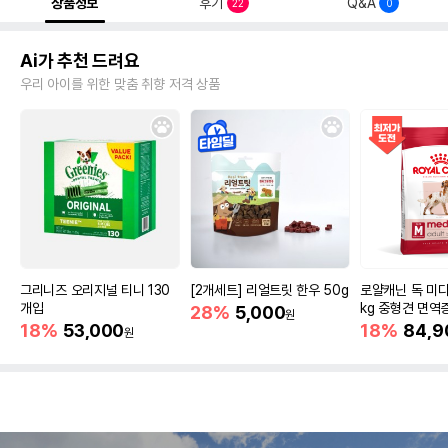
상품정보
후기
Q&A
22
0
Ai가 추천 드려요
우리 아이를 위한 맞춤 취향 저격 상품
그리니즈 오리지널 티니 130
[2개세트] 리얼트릿 한우 50g
로얄캐닌 독 미디
개입
kg 중형견 면역
28%
5,000
원
18%
53,000
18%
84,9
원