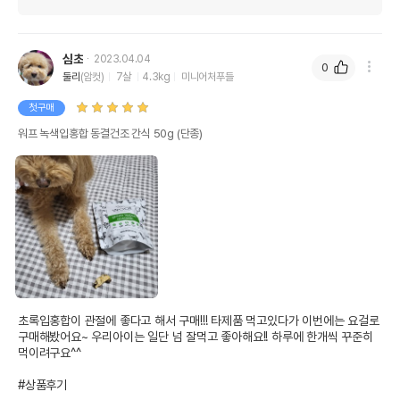
상품 필수 정보
심초
2023.04.04
0
워프 녹색입홍합 동결건조 간식 50g
둘리
(암컷)
7살
4.3kg
미니어처푸들
품명 및 모델명
모아보기
첫구매
법에 의한 인증,허가 등을
워프 녹색입홍합 동결건조 간식 50g (단종)
상품상세설명 참조
받았음을 확인할수 있는
경우 그에 대한 사항
제조국 또는 원산지
뉴질랜드
제조자,수입품의 경우
woof
수입자를 함께 표기
AS책임자와 전화번호
어바웃펫 // 1644-9601
또는 소비자상담 관련
전화번호
초록입홍합이 관절에 좋다고 해서 구매!!! 타제품 먹고있다가 이번에는 요걸로 
유통기한이 최소 2026.12.04이거나 그
구매해봤어요~ 우리아이는 일단 넘 잘먹고 좋아해요!! 하루에 한개씩 꾸준히 
이후인 상품이 출고됩니다.
유통기한
먹이려구요^^

단, 상품명에 유통기한 명시된 경우, 해당
유통기한을 따릅니다.
#상품후기