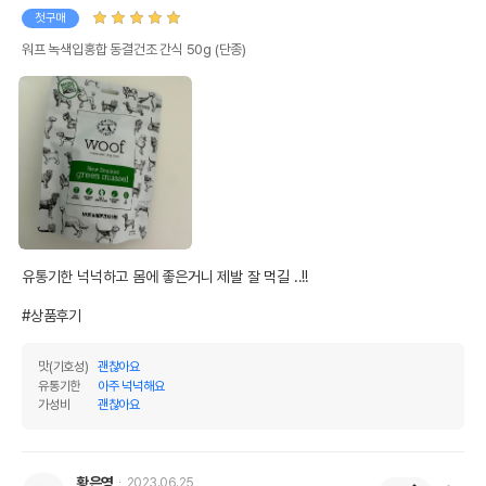
첫구매
워프 녹색입홍합 동결건조 간식 50g (단종)
유통기한 넉넉하고 몸에 좋은거니 제발 잘 먹길 ..!!

#상품후기
맛(기호성)
괜찮아요
유통기한
아주 넉넉해요
가성비
괜찮아요
황은영
2023.06.25