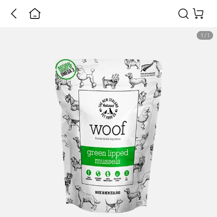
1
/
1