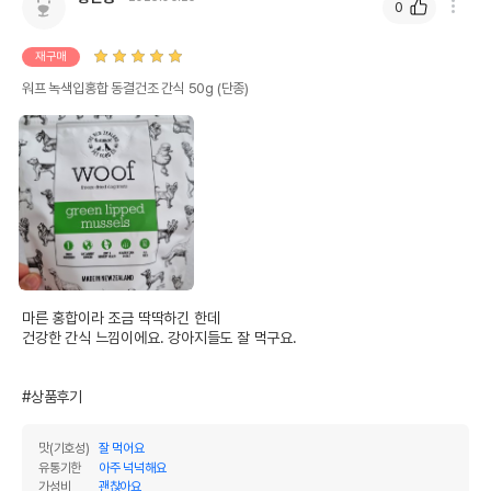
0
재구매
워프 녹색입홍합 동결건조 간식 50g (단종)
마른 홍합이라 조금 딱딱하긴 한데 

건강한 간식 느낌이에요. 강아지들도 잘 먹구요. 

#상품후기
맛(기호성)
잘 먹어요
유통기한
아주 넉넉해요
가성비
괜찮아요