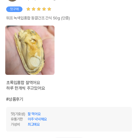
첫구매
워프 녹색입홍합 동결건조 간식 50g (단종)
초록입홍합 잘먹어요

하루 한개씩 주고있어요

#상품후기
맛(기호성)
잘 먹어요
유통기한
아주 넉넉해요
가성비
최고에요