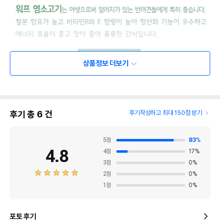
상품정보 더보기
후기 총
6
건
후기작성하고 최대 150점 받기
5
점
83
%
4.8
4
점
17
%
3
점
0
%
2
점
0
%
1
점
0
%
포토 후기