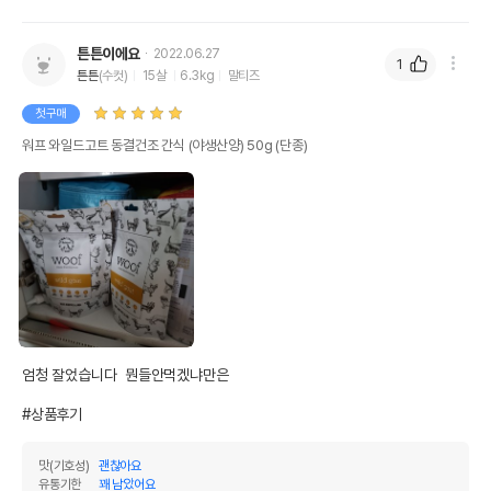
튼튼이에요
2022.06.27
1
튼튼
(수컷)
15살
6.3kg
말티즈
첫구매
워프 와일드고트 동결건조 간식 (야생산양) 50g (단종)
엄청 잘었습니다  뭔들안먹겠냐만은

#상품후기
맛(기호성)
괜찮아요
유통기한
꽤 남았어요