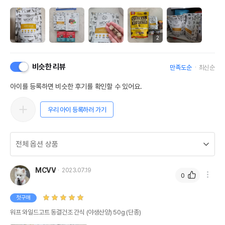
2
비슷한 리뷰
만족도순
최신순
아이를 등록하면 비슷한 후기를 확인할 수 있어요.
우리 아이 등록하러 가기
MCVV
2023.07.19
0
첫구매
워프 와일드고트 동결건조 간식 (야생산양) 50g (단종)