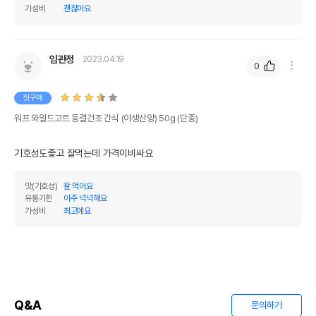
가성비
괜찮아요
임관정
2023.04.19
0
첫구매
워프 와일드고트 동결건조 간식 (야생산양) 50g (단종)
기호성도좋고 잘먹는데 가격이비싸요
맛(기호성)
잘 먹어요
유통기한
아주 넉넉해요
가성비
최고에요
Q&A
문의하기