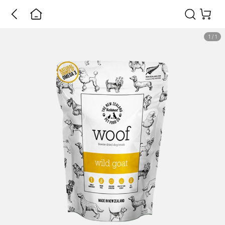
1
/
1