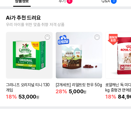
상품정보
후기
Q&A
6
0
Ai가 추천 드려요
우리 아이를 위한 맞춤 취향 저격 상품
그리니즈 오리지널 티니 130
[2개세트] 리얼트릿 한우 50g
로얄캐닌 독 미디
개입
kg 중형견 면역
28%
5,000
원
18%
53,000
18%
84,9
원