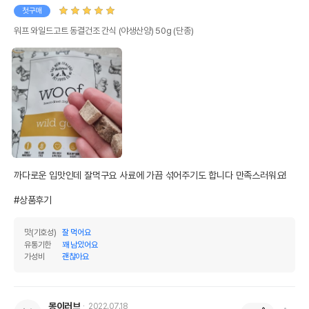
첫구매
워프 와일드고트 동결건조 간식 (야생산양) 50g (단종)
까다로운 입맛인데 잘먹구요 사료에 가끔 섞어주기도 합니다 만족스러워요!

#상품후기
맛(기호성)
잘 먹어요
유통기한
꽤 남았어요
가성비
괜찮아요
몽이러브
2022.07.18