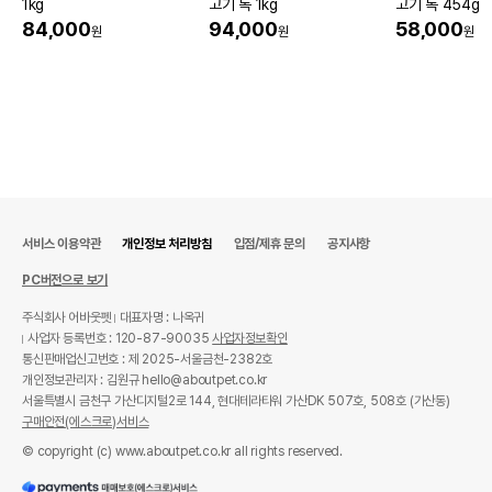
품명 및 모델명
1kg
고기 독 1kg
고기 독 454g
50g 모아보기
84,000
94,000
58,000
원
원
원
법에 의한 인증,허가 등을
상품상세설명 참조
받았음을 확인할수 있는
경우 그에 대한 사항
제조국 또는 원산지
뉴질랜드
제조자,수입품의 경우
woof
수입자를 함께 표기
AS책임자와 전화번호
서비스 이용약관
개인정보 처리방침
입점/제휴 문의
공지사항
어바웃펫 // 1644-9601
또는 소비자상담 관련
전화번호
PC버전으로 보기
유통기한이 최소 2026.12.04이거나 그
주식회사 어바웃펫
대표자명 : 나옥귀
이후인 상품이 출고됩니다.
유통기한
사업자 등록번호 : 120-87-90035
사업자정보확인
단, 상품명에 유통기한 명시된 경우, 해당
통신판매업신고번호 : 제 2025-서울금천-2382호
유통기한을 따릅니다.
개인정보관리자 : 김원규 hello@aboutpet.co.kr
서울특별시 금천구 가산디지털2로 144, 현대테라타워 가산DK 507호, 508호 (가산동)
구매안전(에스크로)서비스
© copyright (c) www.aboutpet.co.kr all rights reserved.