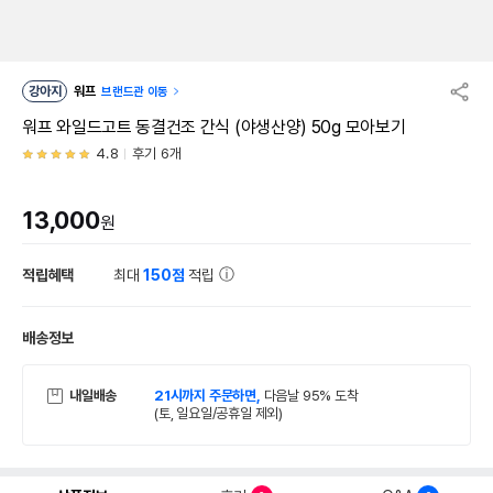
강아지
워프
브랜드관 이동
워프 와일드고트 동결건조 간식 (야생산양) 50g 모아보기
4.8
후기 6개
13,000
원
적립혜택
최대
150점
적립
배송정보
내일배송
21시까지 주문하면,
다음날 95% 도착
(토, 일요일/공휴일 제외)