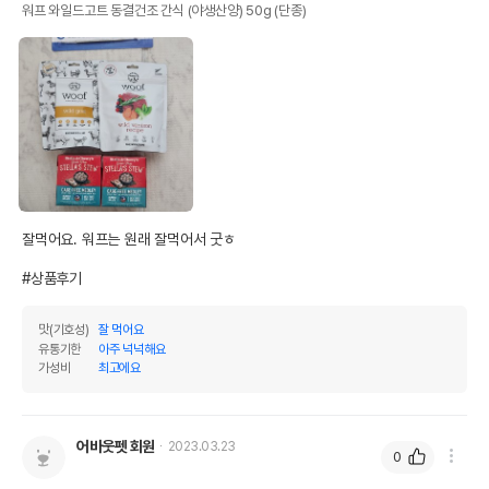
워프 와일드고트 동결건조 간식 (야생산양) 50g (단종)
잘먹어요. 워프는 원래 잘먹어서 굿ㅎ

#상품후기
맛(기호성)
잘 먹어요
유통기한
아주 넉넉해요
가성비
최고에요
어바웃펫 회원
2023.03.23
0