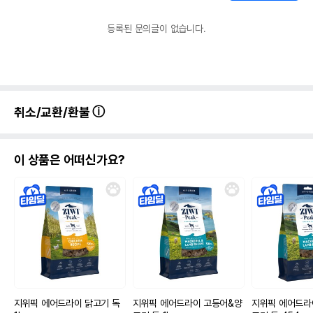
등록된 문의글이 없습니다.
취소/교환/환불
이 상품은 어떠신가요?
상품 필수 정보
지위픽 에어드라이 닭고기 독
지위픽 에어드라이 고등어&양
지위픽 에어드라
워프 와일드고트 동결건조 간식 (야생산양)