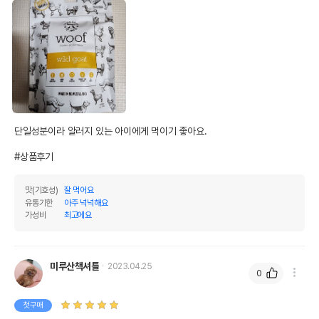
단일성분이라 알러지 있는 아이에게 먹이기 좋아요.

#상품후기
맛(기호성)
잘 먹어요
유통기한
아주 넉넉해요
가성비
최고에요
미루산책셔틀
2023.04.25
0
첫구매