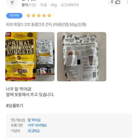
0
몽이
(수컷)
13살
4kg
요크셔테리어
첫구매
워프 와일드고트 동결건조 간식 (야생산양) 50g (단종)
너무 잘 먹어요!

밥에 토핑해서 주고 있습니다.

#상품후기
맛(기호성)
잘 먹어요
유통기한
아주 넉넉해요
가성비
최고에요