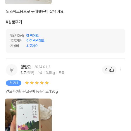
노즈워크용으로 구매했는데 잘먹어요

#상품후기
맛(기호성)
잘 먹어요
유통기한
아주 넉넉해요
가성비
최고에요
먕먕고
2024.01.12
0
망고
(암컷)
1살
3.5kg
푸들
첫구매
견묘한생활 찐고구마 동결건조 130g