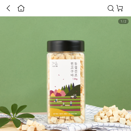
1
/
2