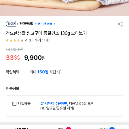
강아지
견묘한생활
브랜드관 이동
견묘한생활 찐고구마 동결건조 130g 모아보기
4.3
후기 11개
14,900원
33%
9,900
원
적립혜택
최대
150점
적립
배송정보
내일배송
21시까지 주문하면,
다음날 95% 도착
(토, 일요일/공휴일 제외)