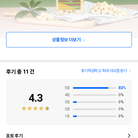
상품정보 더보기
후기 총
11
건
후기작성하고 최대 150점 받기
5
점
82
%
4.3
4
점
0
%
3
점
9
%
2
점
0
%
1
점
9
%
포토 후기