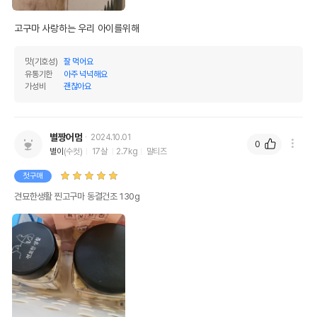
고구마 사랑하는 우리 아이를위해
맛(기호성)
잘 먹어요
유통기한
아주 넉넉해요
가성비
괜찮아요
별짱어멈
2024.10.01
0
별이
(수컷)
17살
2.7kg
말티즈
첫구매
견묘한생활 찐고구마 동결건조 130g