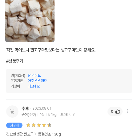
직접 먹어보니 찐고구마맛보다는 생고구마맛이 강해요!

#상품후기
맛(기호성)
잘 먹어요
유통기한
아주 넉넉해요
가성비
최고에요
수후
2023.08.01
0
솜이
(수컷)
1살
5.1kg
포메라니안
첫구매
견묘한생활 찐고구마 동결건조 130g