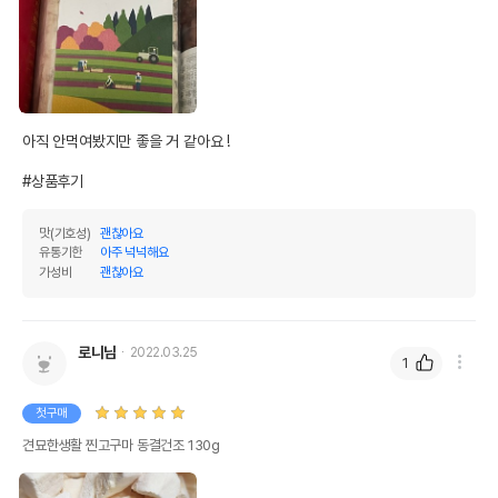
아직 안먹여봤지만 좋을 거 같아요 !

#상품후기
맛(기호성)
괜찮아요
유통기한
아주 넉넉해요
가성비
괜찮아요
로니님
2022.03.25
1
첫구매
견묘한생활 찐고구마 동결건조 130g