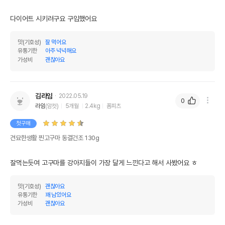
다이어트 시키려구요 구입했어요
맛(기호성)
잘 먹어요
유통기한
아주 넉넉해요
가성비
괜찮아요
김라임
2022.05.19
0
라임
(암컷)
5개월
2.4kg
폼피츠
첫구매
견묘한생활 찐고구마 동결건조 130g
잘먹는듯여 고구마를 강아지들이 가장 달게 느낀다고 해서 사봤어요 ㅎ
맛(기호성)
괜찮아요
유통기한
꽤 남았어요
가성비
괜찮아요