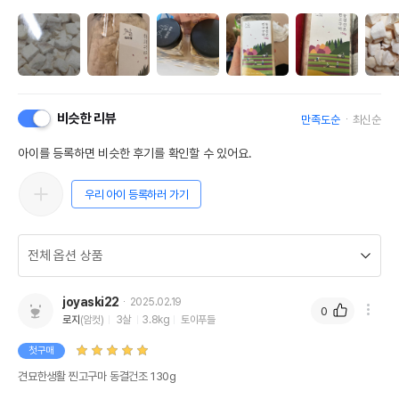
비슷한 리뷰
만족도순
최신순
아이를 등록하면 비슷한 후기를 확인할 수 있어요.
우리 아이 등록하러 가기
joyaski22
2025.02.19
0
로지
(암컷)
3살
3.8kg
토이푸들
첫구매
견묘한생활 찐고구마 동결건조 130g