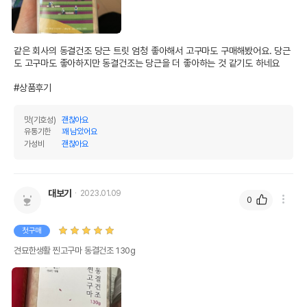
같은 회사의 동결건조 당근 트릿 엄청 좋아해서 고구마도 구매해봤어요. 당근
도 고구마도 좋아하지만 동결건조는 당근을 더 좋아하는 것 같기도 하네요

#상품후기
맛(기호성)
괜찮아요
유통기한
꽤 남았어요
가성비
괜찮아요
대보기
2023.01.09
0
첫구매
견묘한생활 찐고구마 동결건조 130g