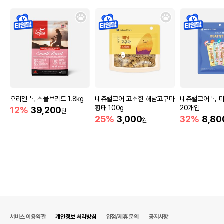
오리젠 독 스몰브리드 1.8kg
네츄럴코어 고소한 해남고구마
네츄럴코어 독 
황태 100g
20개입
12%
39,200
원
25%
3,000
32%
8,80
원
서비스 이용약관
개인정보 처리방침
입점/제휴 문의
공지사항