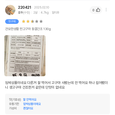
220421
2025.02.10
0
호두
(수컷)
2살
4.7kg
말티푸
첫구매
견묘한생활 찐고구마 동결건조 130g
임박상품이네요 다른거 잘 먹어서 고구마 사봤는데 안 먹어요 하나 씹어봤더
니 생고구마 건조한거 같은데 단맛이 없네요
맛(기호성)
잘 안먹어요
유통기한
임박상품이에요
가성비
괜찮아요