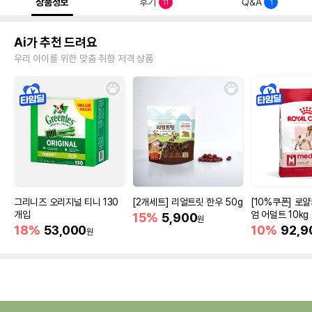
상품정보
후기
Q&A
11
1
Ai가 추천 드려요
우리 아이를 위한 맞춤 취향 저격 상품
그리니즈 오리지널 티니 130
[2개세트] 리얼트릿 한우 50g
[10%쿠폰] 로
개입
엄 어덜트 10kg
15%
5,900
원
증진
18%
53,000
10%
92,9
원