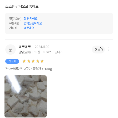
소소한 간식으로 좋아요
맛(기호성)
잘 안먹어요
유통기한
임박상품이에요
가성비
별로예요
쵸코쵸코.
2024.11.09
0
달님
(암컷)
13살
3.6kg
말티즈
첫구매
견묘한생활 찐고구마 동결건조 130g