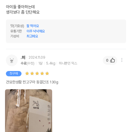
아이들 좋아하는데

생각보다 좀 단단해요
맛(기호성)
잘 먹어요
유통기한
아주 넉넉해요
가성비
최고에요
.마
2024.11.09
0
수로
(수컷)
1살
5.4kg
하나뿐인 믹스
첫구매
견묘한생활 찐고구마 동결건조 130g