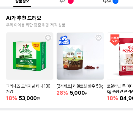
상품정보
후기
Q&A
1
0
Ai가 추천 드려요
우리 아이를 위한 맞춤 취향 저격 상품
그리니즈 오리지널 티니 130
[2개세트] 리얼트릿 한우 50g
로얄캐닌 독 미디
개입
kg 중형견 면역
28%
5,000
원
18%
53,000
18%
84,9
원