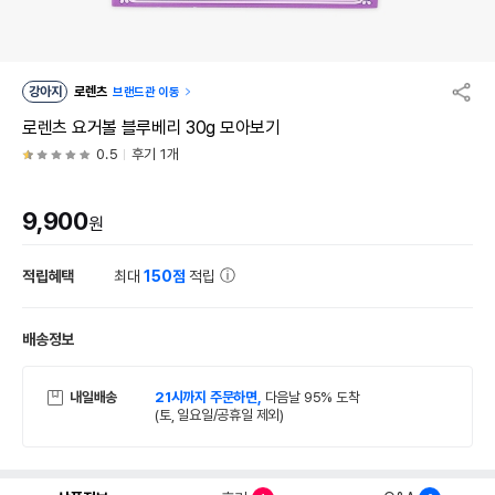
강아지
로렌츠
브랜드관 이동
로렌츠 요거볼 블루베리 30g 모아보기
0.5
후기 1개
9,900
원
적립혜택
최대
150점
적립
배송정보
내일배송
21시까지 주문하면,
다음날 95% 도착
(토, 일요일/공휴일 제외)