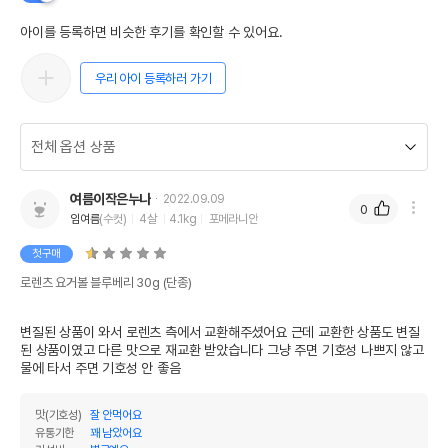
아이를 등록하면 비슷한 후기를 확인할 수 있어요.
우리 아이 등록하러 가기
여름이작은누나
2022.09.09
0
임여름
(수컷)
4살
4.1kg
포메라니안
첫구매
로렌츠 요거볼 블루베리 30g (단종)
변질된 상품이 와서 로렌츠 측에서 교환해주셨어요 근데 교환한 상품도 변질
된 상품이였고 다른 맛으로 재교환 받았습니다 그냥 주면 기호성 나쁘지 않고 
물에 타서 주면 기호성 안 좋음
맛(기호성)
잘 안먹어요
유통기한
꽤 남았어요