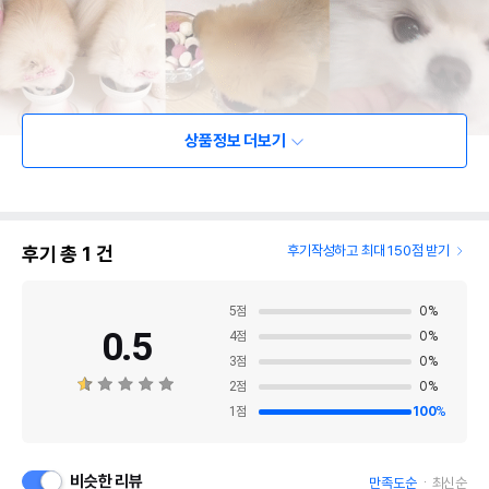
상품정보 더보기
후기 총
1
건
후기작성하고 최대 150점 받기
5
점
0
%
0.5
4
점
0
%
3
점
0
%
2
점
0
%
1
점
100
%
비슷한 리뷰
만족도순
최신순