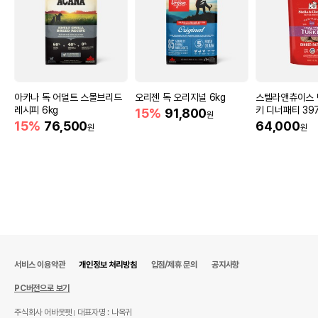
아카나 독 어덜트 스몰브리드
오리젠 독 오리지널 6kg
스텔라앤츄이스 
레시피 6kg
키 디너패티 39
15%
91,800
원
15%
76,500
64,000
원
원
서비스 이용약관
개인정보 처리방침
입점/제휴 문의
공지사항
PC버전으로 보기
주식회사 어바웃펫
대표자명 : 나옥귀