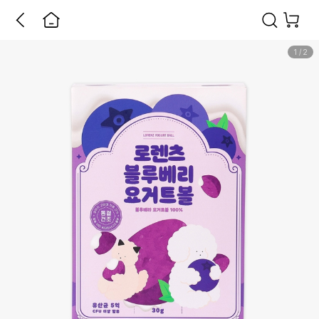
1
/
2