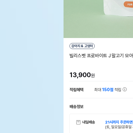
강아지 & 고양이
빌리스벳 프로바이트 J 말고기 모
13,900
원
적립혜택
최대
150점
적립
배송정보
내일배송
21시까지 주문하면
(토, 일요일/공휴일 