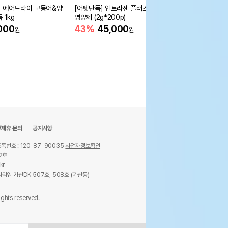
 에어드라이 고등어&양
[어펫단독] 인트라젠 플러스
울리 밀키 올인원 5col
 1kg
영양제 (2g*200p)
15,900
원
000
43%
45,000
원
원
/제휴 문의
공지사항
록번호 : 120-87-90035
사업자정보확인
2호
kr
타워 가산DK 507호, 508호 (가산동)
ights reserved.