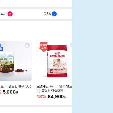
후기
Q&A
0
0
세트] 리얼트릿 한우 50g
로얄캐닌 독 미디엄 어덜트 10
오리젠 독 스몰브리드 4
kg 중형견 면역증진
%
5,000
15%
75,400
원
원
18%
84,900
원