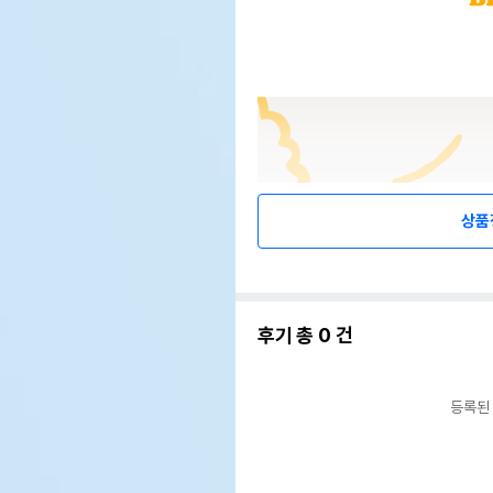
상품
후기 총
0
건
등록된