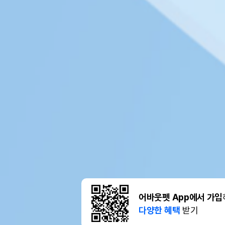
어바웃펫 App에서 가입
다양한 혜택
받기