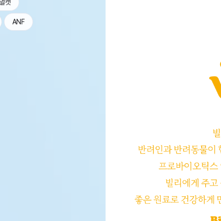
얼캣
ANF