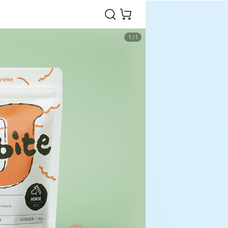
1
/
1