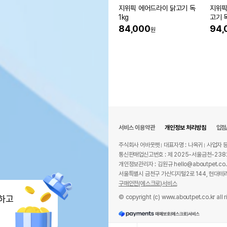
지위픽 에어드라이 닭고기 독
지위픽
1kg
고기 독
84,000
94,
원
서비스 이용약관
개인정보 처리방침
입점
주식회사 어바웃펫
대표자명 : 나옥귀
사업자 등
통신판매업신고번호 : 제 2025-서울금천-238
개인정보관리자 : 김원규 hello@aboutpet.co.
서울특별시 금천구 가산디지털2로 144, 현대테라
구매안전(에스크로)서비스
© copyright (c) www.aboutpet.co.kr all r
하고