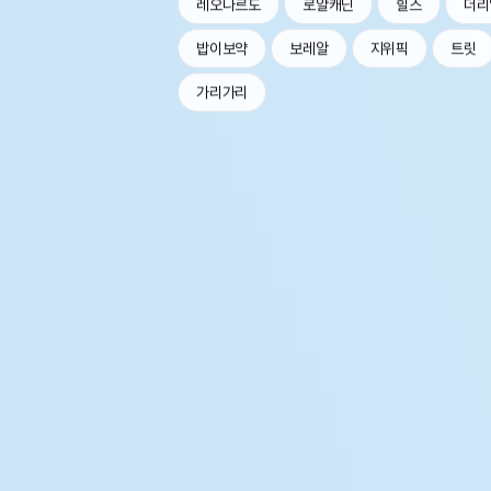
레오나르도
로얄캐닌
힐스
더리
밥이보약
보레알
지위픽
트릿
가리가리