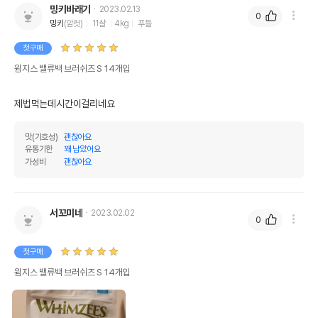
밍키바래기
2023.02.13
0
밍키
(암컷)
11살
4kg
푸들
첫구매
윔지스 밸류백 브러쉬즈 S 14개입
제법먹는데시간이걸리네요
맛(기호성)
괜찮아요
유통기한
꽤 남았어요
가성비
괜찮아요
서꼬미네
2023.02.02
0
첫구매
윔지스 밸류백 브러쉬즈 S 14개입