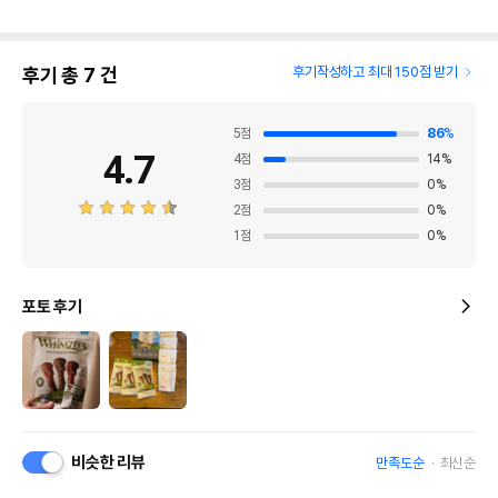
후기 총
7
건
후기작성하고 최대 150점 받기
5
점
86
%
4.7
4
점
14
%
3
점
0
%
2
점
0
%
1
점
0
%
포토 후기
비슷한 리뷰
만족도순
최신순