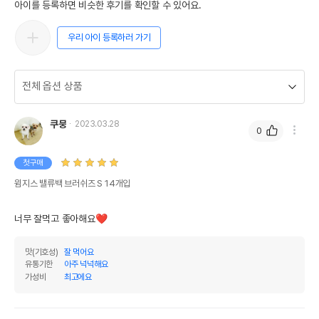
아이를 등록하면 비슷한 후기를 확인할 수 있어요.
우리 아이 등록하러 가기
쿠뭉
2023.03.28
0
첫구매
윔지스 밸류백 브러쉬즈 S 14개입
너무 잘먹고 좋아해요❤
맛(기호성)
잘 먹어요
유통기한
아주 넉넉해요
가성비
최고에요