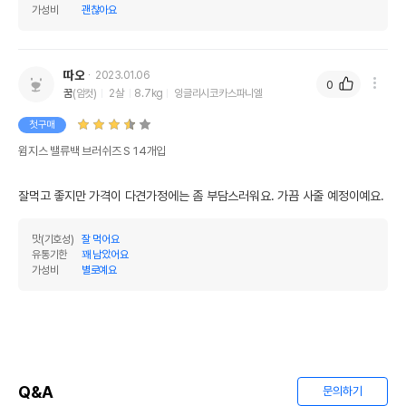
가성비
괜찮아요
따오
2023.01.06
0
꿈
(암컷)
2살
8.7kg
잉글리시코카스파니엘
첫구매
윔지스 밸류백 브러쉬즈 S 14개입
잘먹고 좋지만 가격이 다견가정에는 좀 부담스러워요. 가끔 사줄 예정이예요.
맛(기호성)
잘 먹어요
유통기한
꽤 남았어요
가성비
별로예요
Q&A
문의하기