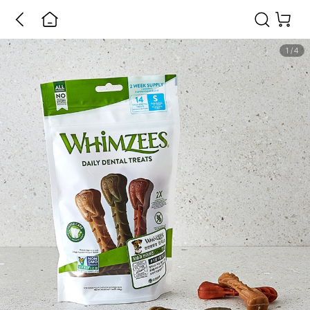
1
/
4