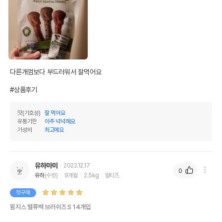
상품 필수 정보
다른개껌보다 부드러워서 잘먹어요

품명 및 모델명
윔지스 밸류백 브러쉬즈 S 14개입 모아보기
#상품후기
법에 의한 인증,허가 등을
상세페이지 참조
받았음을 확인할수 있는
맛(기호성)
잘 먹어요
경우 그에 대한 사항
유통기한
아주 넉넉해요
가성비
최고에요
제조국 또는 원산지
네덜란드
제조자,수입품의 경우
Paragon Pet Products Europe B.V.
수입자를 함께 표기
유하마미
2022.12.17
0
유하
(수컷)
9개월
2.5kg
말티즈
AS책임자와 전화번호
어바웃펫//1644-9601
또는 소비자상담 관련
첫구매
전화번호
윔지스 밸류백 브러쉬즈 S 14개입
유통기한이 최소 2026.12.05이거나 그