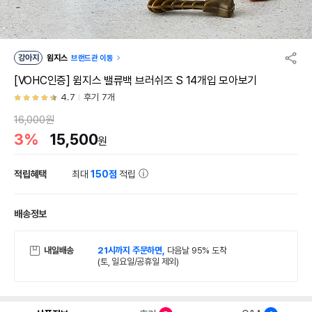
강아지
윔지스
브랜드관 이동
[VOHC인증] 윔지스 밸류백 브러쉬즈 S 14개입 모아보기
4.7
후기 7개
16,000원
3%
15,500
원
적립혜택
최대
150점
적립
배송정보
내일배송
21시까지 주문하면,
다음날 95% 도착
(토, 일요일/공휴일 제외)