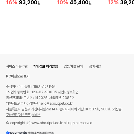
16%
93,200
10%
45,400
12%
39,2
원
원
서비스 이용약관
개인정보 처리방침
입점/제휴 문의
공지사항
PC버전으로 보기
주식회사 어바웃펫
대표자명 : 나옥귀
사업자 등록번호 : 120-87-90035
사업자정보확인
통신판매업신고번호 : 제 2025-서울금천-2382호
개인정보관리자 : 김원규 hello@aboutpet.co.kr
서울특별시 금천구 가산디지털2로 144, 현대테라타워 가산DK 507호, 508호 (가산동)
구매안전(에스크로)서비스
© copyright (c) www.aboutpet.co.kr all rights reserved.