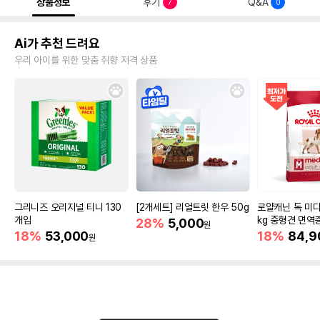
상품정보
후기
Q&A
7
0
Ai가 추천 드려요
우리 아이를 위한 맞춤 취향 저격 상품
그리니즈 오리지널 티니 130
[2개세트] 리얼트릿 한우 50g
로얄캐닌 독 미디
개입
kg 중형견 면역
28%
5,000
원
18%
53,000
18%
84,9
원