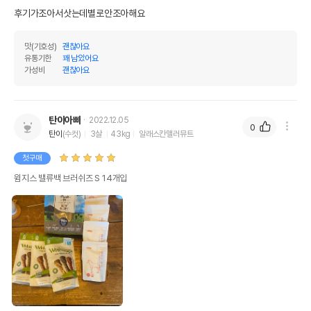
이후인 상품이 출고됩니다.
후기가조아서삿는데별로안조아해요
유통기한
단, 상품명에 유통기한 명시된 경우, 해당
유통기한을 따릅니다.
맛(기호성)
괜찮아요
유통기한
꽤 남았어요
가성비
괜찮아요
탄이아빠
2022.12.05
0
탄이
(수컷)
3살
43kg
알래스칸맬러뮤트
첫구매
윔지스 밸류백 브러쉬즈 S 14개입