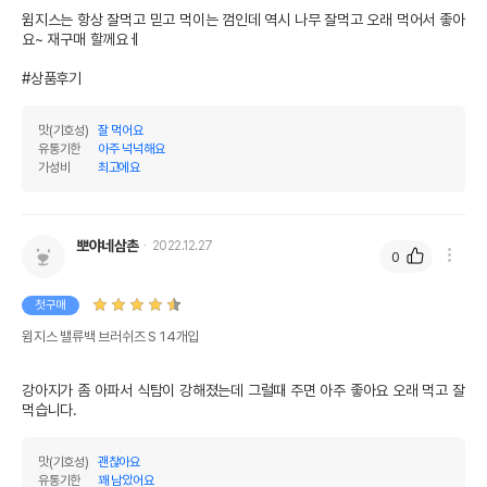
윔지스는 항상 잘먹고 믿고 먹이는 껌인데 역시 나무 잘먹고 오래 먹어서 좋아
요~ 재구매 할께요ㅔ

#상품후기
맛(기호성)
잘 먹어요
유통기한
아주 넉넉해요
가성비
최고에요
뽀야네삼촌
2022.12.27
0
첫구매
윔지스 밸류백 브러쉬즈 S 14개입
강아지가 좀 아파서 식탐이 강해졌는데 그럴때 주면 아주 좋아요 오래 먹고 잘 
먹습니다.
맛(기호성)
괜찮아요
유통기한
꽤 남았어요