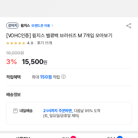
강아지
윔지스
브랜드관 이동
[VOHC인증] 윔지스 밸류백 브러쉬즈 M 7개입 모아보기
4.9
후기 11개
16,000원
3%
15,500
원
적립혜택
최대
150점
적립
배송정보
내일배송
21시까지 주문하면,
다음날 95% 도착
(토, 일요일/공휴일 제외)