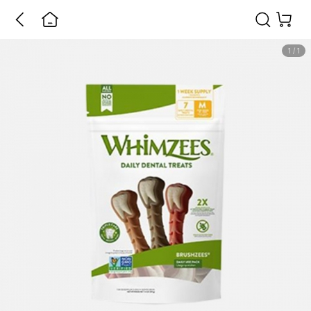
1
/
1