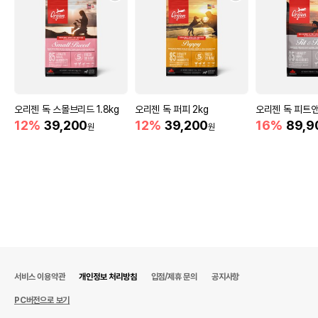
등록된 문의글이 없습니다.
취소/교환/환불
이 상품은 어떠신가요?
오리젠 독 스몰브리드 1.8kg
오리젠 독 퍼피 2kg
오리젠 독 피트앤
12%
39,200
12%
39,200
16%
89,9