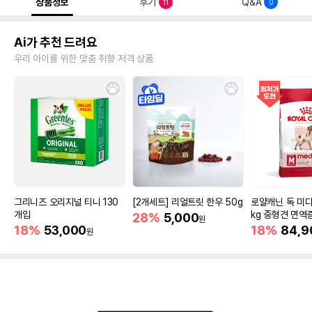
상품정보
후기
Q&A
11
0
Ai가 추천 드려요
우리 아이를 위한 맞춤 취향 저격 상품
그리니즈 오리지널 티니 130
[2개세트] 리얼트릿 한우 50g
로얄캐닌 독 미디
개입
kg 중형견 면역
28%
5,000
원
18%
53,000
18%
84,9
원