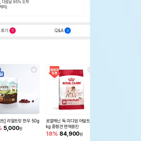
,
다음날 95% 도착
제외)
후기
Q&A
11
0
세트] 리얼트릿 한우 50g
로얄캐닌 독 미디엄 어덜트 10
오리젠 독 스몰브리드 4
kg 중형견 면역증진
%
5,000
15%
75,400
원
원
18%
84,900
원