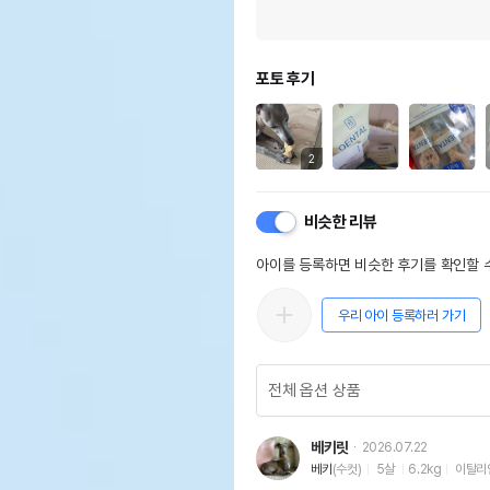
포토 후기
2
비슷한 리뷰
아이를 등록하면 비슷한 후기를 확인할 수
우리 아이 등록하러 가기
베키릿
2026.07.22
베키
(수컷)
5살
6.2kg
이탈리