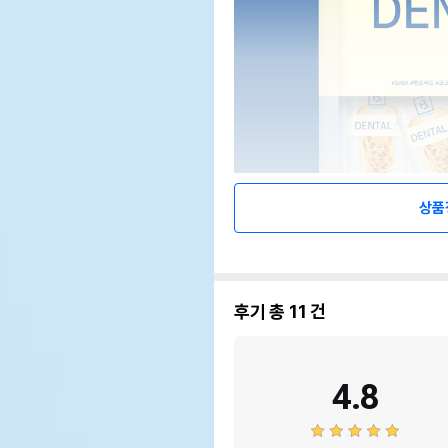
상품
후기 총
11
건
4.8