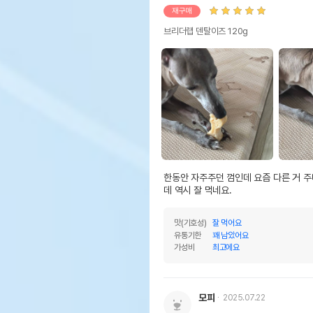
재구매
브리더랩 덴탈이즈 120g
한동안 자주주던 껌인데 요즘 다른 거 주
데 역시 잘 먹네요. 
맛(기호성)
잘 먹어요
유통기한
꽤 남았어요
가성비
최고에요
모피
2025.07.22