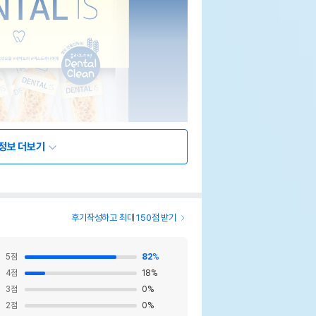
정보 더보기
후기작성하고 최대 150점 받기
5
점
82
%
4
점
18
%
3
점
0
%
2
점
0
%