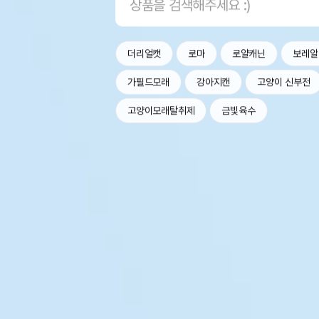
더리얼캣
로마
로얄캐닌
보레알
가필드모래
강아지캔
고양이 신부전
고양이모래탈취제
금빛육수