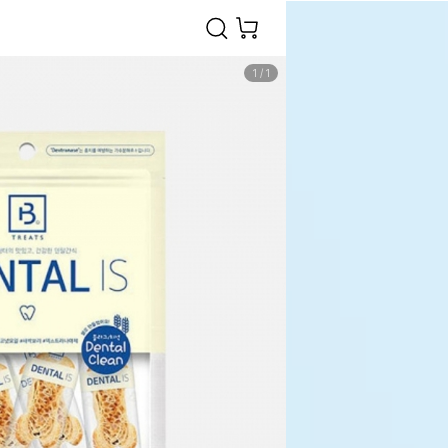
1
/
1