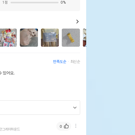
1
점
0
%
만족도순
최신순
 있어요.
0
안그레이하운드