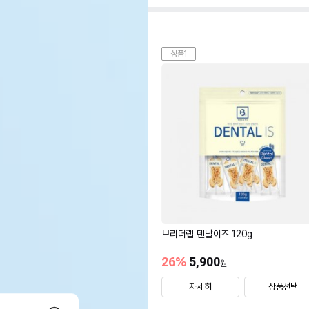
상품1
브리더랩 덴탈이즈 120g
26
%
5,900
원
자세히
상품선택