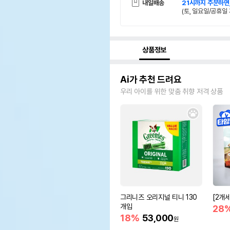
내일배송
21시까지 주문하면
(토, 일요일/공휴일 
상품정보
Ai가 추천 드려요
우리 아이를 위한 맞춤 취향 저격 상품
그리니즈 오리지널 티니 130
[2개
개입
28
18%
53,000
원