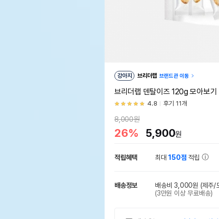
강아지
브리더랩
브랜드관 이동
브리더랩 덴탈이즈 120g 모아보기
4.8
후기 11개
8,000원
26%
5,900
원
적립혜택
최대
150점
적립
배송정보
배송비 3,000원
(제주/
(3만원 이상 무료배송)