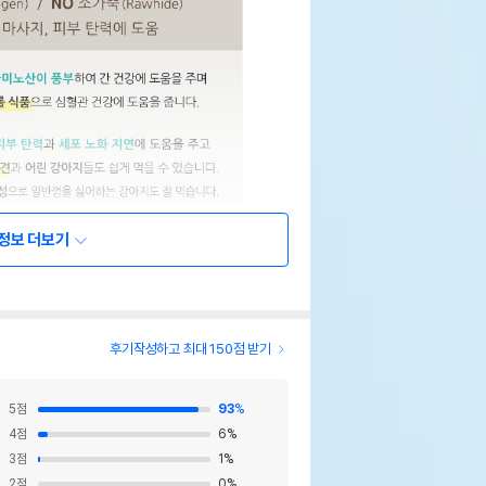
정보 더보기
후기작성하고 최대 150점 받기
5
점
93
%
4
점
6
%
3
점
1
%
2
점
0
%