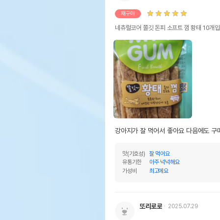
유통기한
단,
재구매
유통
네츄럴코어 쫄깃 돈피 소프트 껌 황태 10개입
강아지가 잘 먹어서 좋아요 다음에도 
맛(기호성)
잘 먹어요
유통기한
아주 넉넉해요
가성비
최고에요
또리로로
2025.07.29