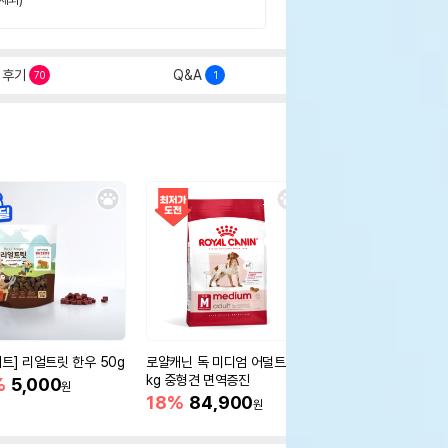
후기
Q&A
70
1
세트] 리얼트릿 한우 50g
로얄캐닌 독 미디엄 어덜트 10
오리젠 독 스몰브리드 4
kg 중형견 면역증진
%
5,000
15%
75,400
원
원
18%
84,900
원