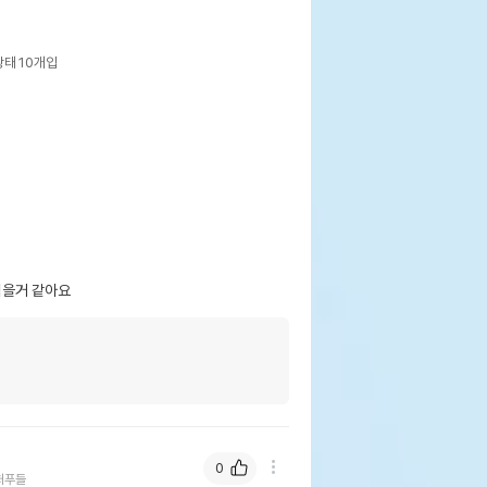
황태 10개입
럴코어 쫄깃 돈피 소프트 껌 황태 10개입
보기
페이지 참조
먹을거 같아요
민국
NF
웃펫//1644-9601
기한이 최소 2026.12.05이거나 그 이후인
0
이 출고됩니다.
처푸들