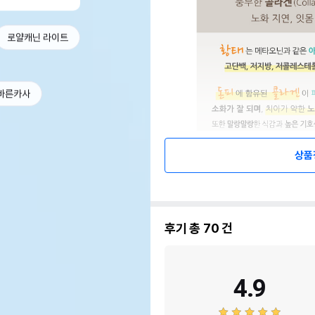
로얄캐닌 라이트
바른카사
상품
후기 총
70
건
4.9