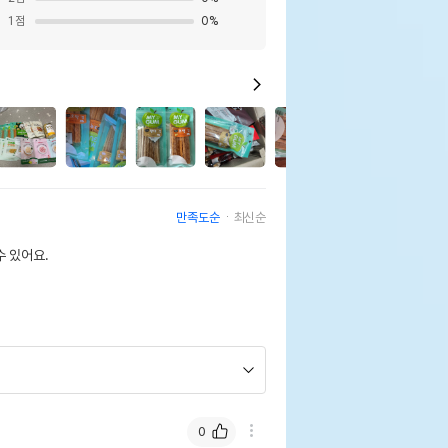
1
점
0
%
3
만족도순
최신순
 있어요.
0