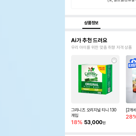
상품정보
Ai가 추천 드려요
우리 아이를 위한 맞춤 취향 저격 상품
그리니즈 오리지널 티니 130
[2개
개입
28
18%
53,000
원