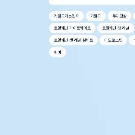
가필드가는입자
가필드
두끼텅살
로얄캐닌 라이트웨이트
로얄캐닌 캣 레날
로얄캐닌 캣 레날 셀렉트
마도로스펫
쉬바