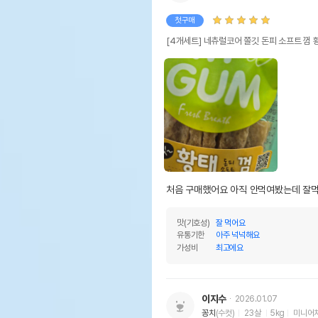
첫구매
[4개세트] 네츄럴코어 쫄깃 돈피 소프트 껌 
상품 필수 정보
네츄
품명 및 모델명
모아
법에 의한 인증,허가 등을
상세
받았음을 확인할수 있는 경우
그에 대한 사항
처음 구매했어요 아직 안먹여봤는데 잘
제조국 또는 원산지
대한
맛(기호성)
잘 먹어요
제조자,수입품의 경우
㈜H
유통기한
아주 넉넉해요
수입자를 함께 표기
가성비
최고에요
AS책임자와 전화번호 또는
어바
소비자상담 관련 전화번호
이지수
2026.01.07
유통
상품
꽁치
(수컷)
23살
5kg
미니어