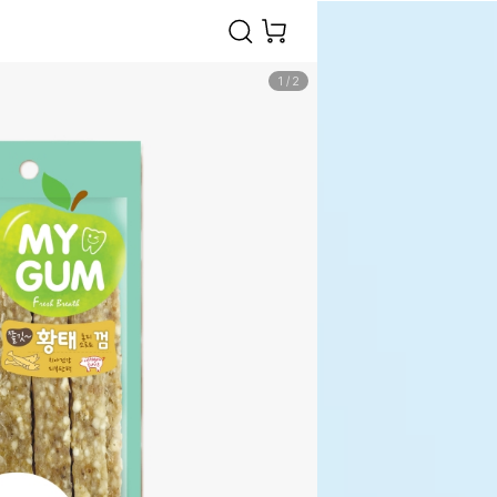
1
/
2