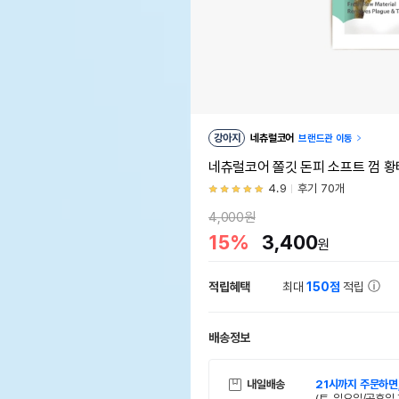
강아지
네츄럴코어
브랜드관 이동
네츄럴코어 쫄깃 돈피 소프트 껌 황
4.9
후기 70개
4,000원
15%
3,400
원
적립혜택
최대
150점
적립
배송정보
내일배송
21시까지 주문하면
(토, 일요일/공휴일 