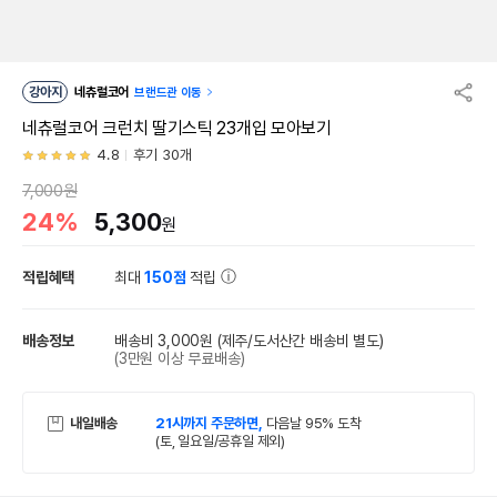
강아지
네츄럴코어
브랜드관 이동
네츄럴코어 크런치 딸기스틱 23개입 모아보기
4.8
후기 30개
7,000원
24%
5,300
원
적립혜택
최대
150점
적립
배송정보
배송비 3,000원
(제주/도서산간 배송비 별도)
(3만원 이상 무료배송)
내일배송
21시까지 주문하면,
다음날 95% 도착
(토, 일요일/공휴일 제외)