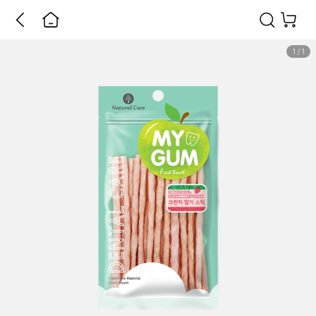
1
/
1