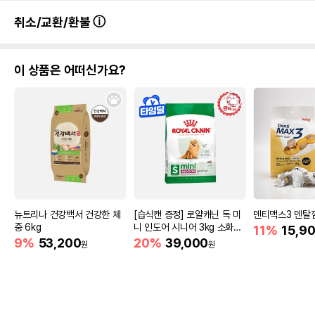
취소/교환/환불
이 상품은 어떠신가요?
뉴트리나 건강백서 건강한 체
[습식캔 증정] 로얄캐닌 독 미
덴티맥스3 덴탈껌
중 6kg
니 인도어 시니어 3kg 소화도
11%
15,9
움
9%
53,200
20%
39,000
원
원