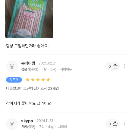
항상 구입하던거라 좋아요~
봉식이맘
2025.02.21
0
김봉식
(수컷)
1살
3kg
시바이누
첫구매
네츄럴코어 크런치 딸기스틱 23개입
강아지가 좋아해요 잘먹어요
skypp
2024.11.23
0
유키
(암컷)
7살
4kg
치와와