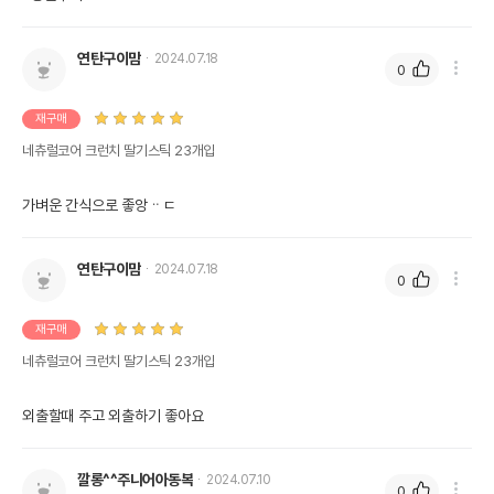
유통기한을 따릅니다.
연탄구이맘
2024.07.18
0
재구매
네츄럴코어 크런치 딸기스틱 23개입
가벼운 간식으로 좋앙ᆢㄷ
연탄구이맘
2024.07.18
0
재구매
네츄럴코어 크런치 딸기스틱 23개입
외출할때 주고 외출하기 좋아요
깔롱^^주니어아동복
2024.07.10
0