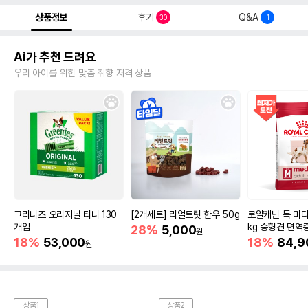
상품정보
후기
Q&A
30
1
Ai가 추천 드려요
우리 아이를 위한 맞춤 취향 저격 상품
그리니즈 오리지널 티니 130
[2개세트] 리얼트릿 한우 50g
로얄캐닌 독 미디
개입
kg 중형견 면역
28%
5,000
원
18%
53,000
18%
84,9
원
상품1
상품2