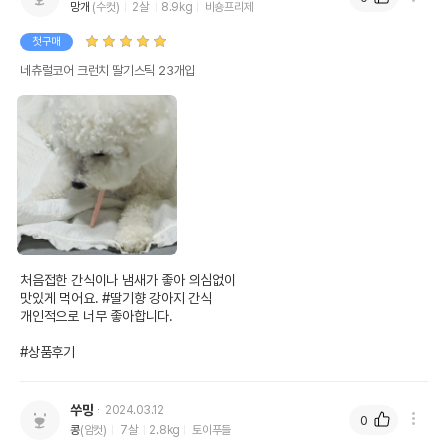
망개
(수컷)
2살
8.9kg
비숑프리제
첫구매
네츄럴코어 크런치 딸기스틱 23개입
처음접한 간식이나 냄새가 좋아 의심없이

맛있게 먹어요. #딸기향 강아지 간식 

개인적으로 너무 좋아합니다.

#상품후기
쑤망
2024.03.12
0
콩
(암컷)
7살
2.8kg
토이푸들