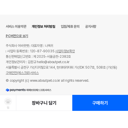
서비스 이용약관
개인정보 처리방침
입점/제휴 문의
공지사항
PC버전으로 보기
주식회사 어바웃펫
대표자명 : 나옥귀
사업자 등록번호 : 120-87-90035
사업자정보확인
통신판매업신고번호 : 제 2025-서울금천-2382호
개인정보관리자 : 김원규 hello@aboutpet.co.kr
서울특별시 금천구 가산디지털2로 144, 현대테라타워 가산DK 507호, 508호 (가산동)
구매안전(에스크로)서비스
© copyright (c) www.aboutpet.co.kr all rights reserved.
장바구니 담기
구매하기
찜
상품선택
처방사료 주문 시 확인해주세요!
쿠폰보기
적립혜택
취소/ 교환/ 환불
유통기한 임박 상품
최저가 도전 상품
AI검색
AI검색