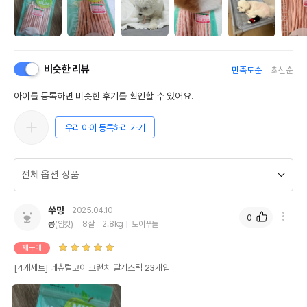
비슷한 리뷰
만족도순
최신순
아이를 등록하면 비슷한 후기를 확인할 수 있어요.
우리 아이 등록하러 가기
쑤망
2025.04.10
0
콩
(암컷)
8살
2.8kg
토이푸들
재구매
[4개세트] 네츄럴코어 크런치 딸기스틱 23개입