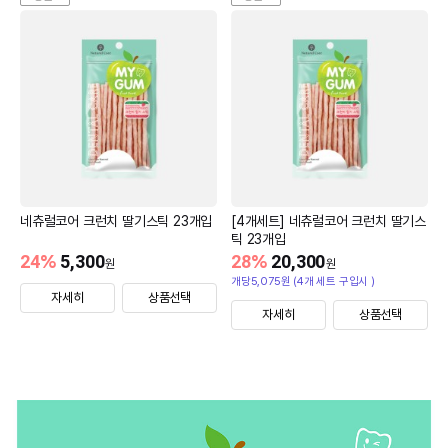
네츄럴코어 크런치 딸기스틱 23개입
[4개세트] 네츄럴코어 크런치 딸기스
틱 23개입
24
%
5,300
28
%
20,300
원
원
개당5,075원 (4개 세트 구입시 )
자세히
상품선택
자세히
상품선택