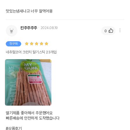
맛있는냄새나고 너무 잘먹어용
상품 필수 정보
킨주주주주
2024.08.19
0
네츄럴코어 크런치 딸기스틱 23개입
품명 및 모델명
모아보기
첫구매
법에 의한 인증,허가 등을
네츄럴코어 크런치 딸기스틱 23개입
상세페이지 참조
받았음을 확인할수 있는
경우 그에 대한 사항
제조국 또는 원산지
태국
제조자,수입품의 경우
BRTT Co.,Ltd//디오(주)
수입자를 함께 표기
AS책임자와 전화번호
어바웃펫//1644-9601
또는 소비자상담 관련
전화번호
딸기제품 좋아해서 주문했어요

빠른배송에 안전하게 도착했습니다

유통기한이 최소 2026.12.04이거나 그
이후인 상품이 출고됩니다.
유통기한
#상품후기
단, 상품명에 유통기한 명시된 경우, 해당