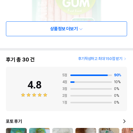
상품정보 더보기
후기 총
30
건
후기작성하고 최대 150점 받기
5
점
90
%
4.8
4
점
10
%
3
점
0
%
2
점
0
%
1
점
0
%
포토 후기