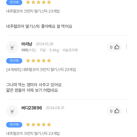
첫구매
네츄럴코어 크런치 딸기스틱 23개입
네추럴코어 딸기스틱 좋아해요 잘 먹어요
아라냥
2024.10.29
0
아라
(수컷)
11살
5.4kg
비숑프리제
첫구매
[4개세트] 네츄럴코어 크런치 딸기스틱 23개입
그나마 먹는 껌이라 사주고 있어요

얇은 껌들이 이제 보기 어렵네요
버디23896
2024.08.31
0
첫구매
네츄럴코어 크런치 딸기스틱 23개입