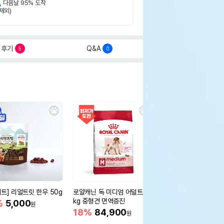
,
다음날 95% 도착
제외)
후기
Q&A
5
0
세트] 리얼트릿 한우 50g
로얄캐닌 독 미디엄 어덜트 10
오리젠 독 스몰브리드 4
kg 중형견 면역증진
%
5,000
15%
75,400
원
원
18%
84,900
원