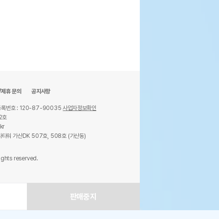
/제휴 문의
공지사항
록번호 : 120-87-90035
사업자정보확인
2호
kr
타워 가산DK 507호, 508호 (가산동)
ights reserved.
판매중지