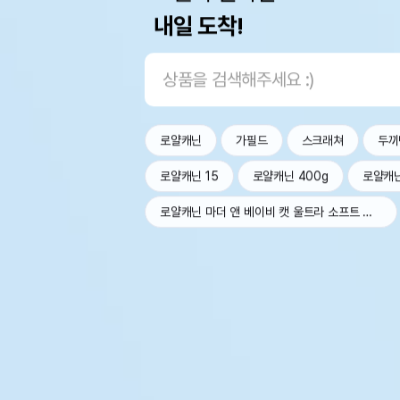
내일 도착!
로얄캐닌
가필드
스크래쳐
두끼
로얄캐닌 15
로얄캐닌 400g
로얄캐
로얄캐닌 마더 앤 베이비 캣 울트라 소프트 무스 트레이 100g