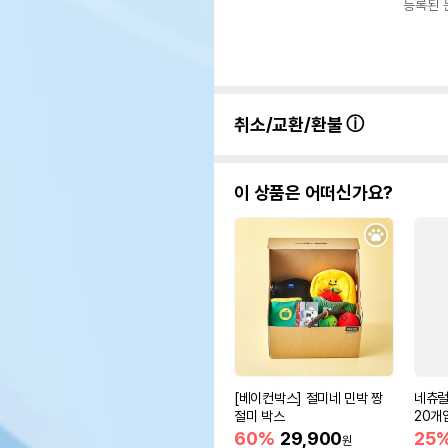
등록된 
취소/교환/환불
이 상품은 어떠신가요?
[베이컨박스] 절미네 민박 짱
네츄럴
절미 박스
20개
60%
29,900
25
원