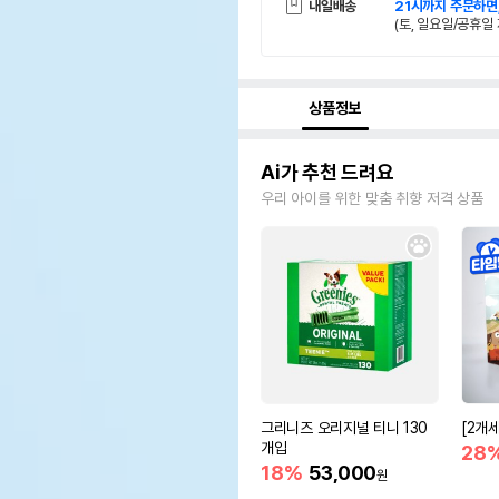
내일배송
21시까지 주문하면
(토, 일요일/공휴일 
상품정보
Ai가 추천 드려요
우리 아이를 위한 맞춤 취향 저격 상품
그리니즈 오리지널 티니 130
[2개
개입
28
18%
53,000
원