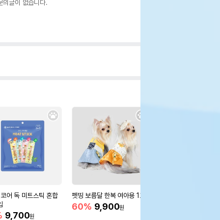
문의글이 없습니다.
코어 독 미트스틱 혼합
펫띵 보름달 한복 여아용 1호
바잇미 양말 장난감 세
입
60%
9,900
11%
15,900
원
원
%
9,700
원