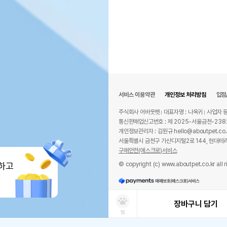
서비스 이용약관
개인정보 처리방침
입점
주식회사 어바웃펫
대표자명 : 나옥귀
사업자 등
통신판매업신고번호 : 제 2025-서울금천-238
개인정보관리자 : 김원규 hello@aboutpet.co.
서울특별시 금천구 가산디지털2로 144, 현대테라
구매안전(에스크로)서비스
© copyright (c) www.aboutpet.co.kr all r
하고
장바구니 담기
찜