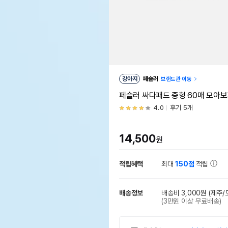
강아지
페슬러
브랜드관 이동
페슬러 싸다패드 중형 60매 모아
4.0
후기 5개
14,500
원
적립혜택
최대
150점
적립
배송정보
배송비 3,000원
(제주/
(3만원 이상 무료배송)