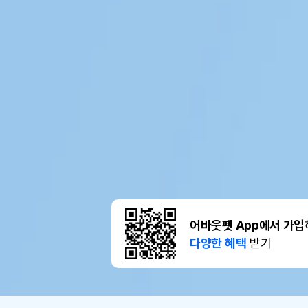
어바웃펫 App에서 가입
다양한 혜택
받기