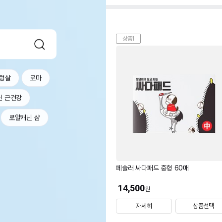
상품1
텅살
로마
닌 근건강
로얄캐닌 샴
페슬러 싸다패드 중형 60매
14,500
원
자세히
상품선택