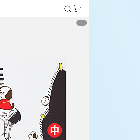
1
/
1