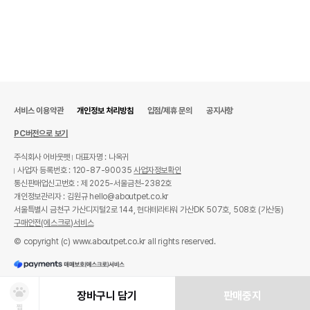
서비스 이용약관
개인정보 처리방침
입점/제휴 문의
공지사항
PC버전으로 보기
주식회사 어바웃펫
대표자명 : 나옥귀
사업자 등록번호 : 120-87-90035
사업자정보확인
통신판매업신고번호 : 제 2025-서울금천-2382호
개인정보관리자 : 김원규 hello@aboutpet.co.kr
서울특별시 금천구 가산디지털2로 144, 현대테라타워 가산DK 507호, 508호 (가산동)
구매안전(에스크로)서비스
© copyright (c) www.aboutpet.co.kr all rights reserved.
장바구니 담기
판매중지
찜