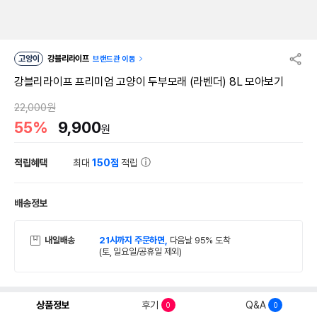
고양이
강블리라이프
브랜드관 이동
강블리라이프 프리미엄 고양이 두부모래 (라벤더) 8L 모아보기
22,000원
55%
9,900
원
적립혜택
최대
150점
적립
배송정보
내일배송
21시까지 주문하면,
다음날 95% 도착
(토, 일요일/공휴일 제외)
상품정보
후기
Q&A
0
0