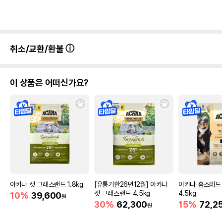
취소/교환/환불
이 상품은 어떠신가요?
아카나 캣 그래스랜드 1.8kg
[유통기한26년12월] 아카나
아카나 홈스테드
캣 그래스랜드 4.5kg
4.5kg
10%
39,600
원
30%
62,300
15%
72,2
원