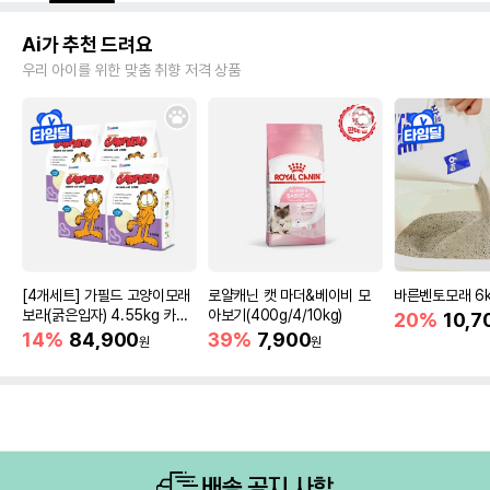
Ai가 추천 드려요
우리 아이를 위한 맞춤 취향 저격 상품
[4개세트] 가필드 고양이모래
로얄캐닌 캣 마더&베이비 모
바른벤토모래 6
보라(굵은입자) 4.55kg 카사
아보기(400g/4/10kg)
20%
10,7
바모래
14%
84,900
39%
7,900
원
원