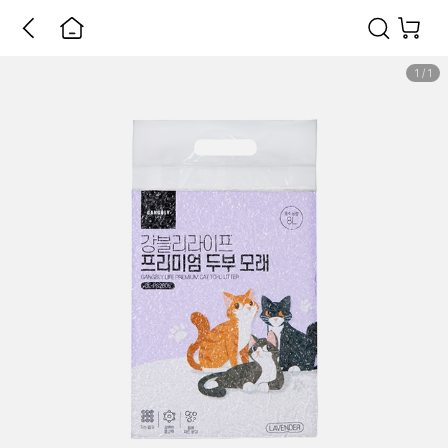
1
/
1