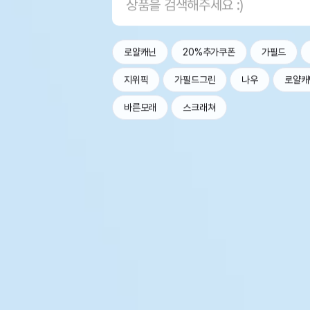
로얄캐닌
20%추가쿠폰
가필드
지위픽
가필드그린
나우
로얄캐
바른모래
스크래쳐