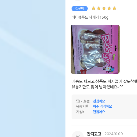
첫구매
버디펫푸드 꽈배기 150g
배송도 빠르고 상품도 하자없이 잘도착했
유통기한도 많이 남아있네요~^^
맛(기호성)
괜찮아요
유통기한
아주 넉넉해요
가성비
괜찮아요
잔디고고
2024.10.09