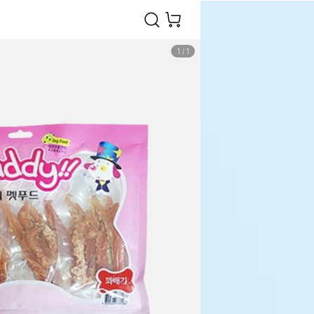
1
/
1