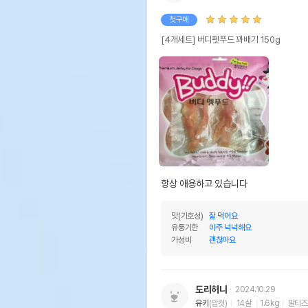
첫구매
[4개세트] 버디펫푸드 꽈배기 150g
항상 애용하고 있습니다 
맛(기호성)
잘 먹어요
유통기한
아주 넉넉해요
가성비
괜찮아요
도리허니
2024.10.29
유키
(암컷)
14살
1.6kg
말티즈