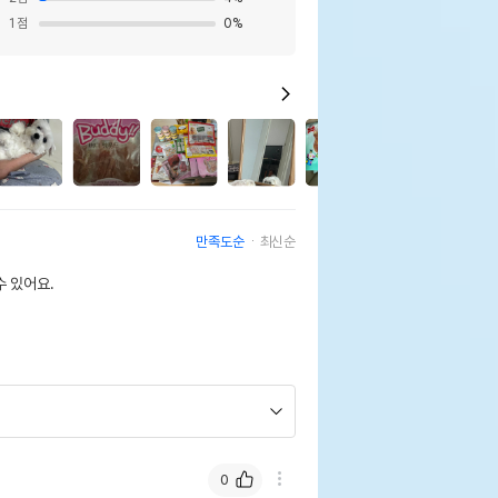
1
점
0
%
2
만족도순
최신순
 있어요.
0