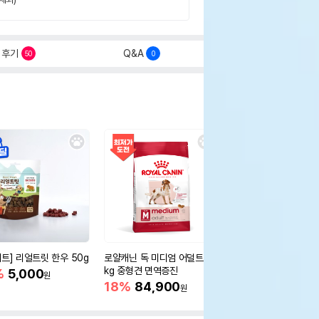
후기
Q&A
50
0
세트] 리얼트릿 한우 50g
로얄캐닌 독 미디엄 어덜트 10
오리젠 독 스몰브리드 4
kg 중형견 면역증진
%
5,000
15%
75,400
원
원
18%
84,900
원