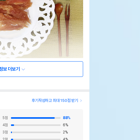
정보 더보기
후기작성하고 최대 150점 받기
5
점
88
%
4
점
6
%
3
점
2
%
2
점
4
%