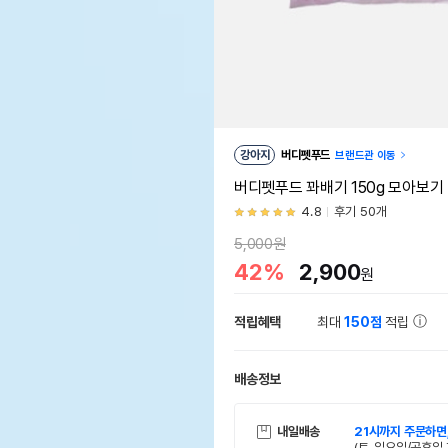
강아지
버디펫푸드
브랜드관 이동
버디펫푸드 꽈배기 150g 모아보기
4.8
후기 50개
5,000원
42%
2,900
원
적립혜택
최대
150점
적립
배송정보
내일배송
21시까지 주문하면
(토, 일요일/공휴일 