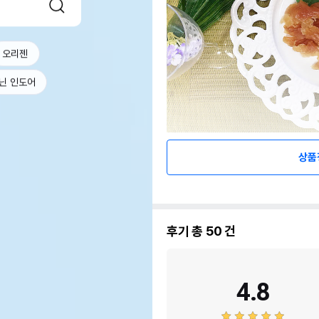
오리젠
닌 인도어
상품
후기 총
50
건
4.8