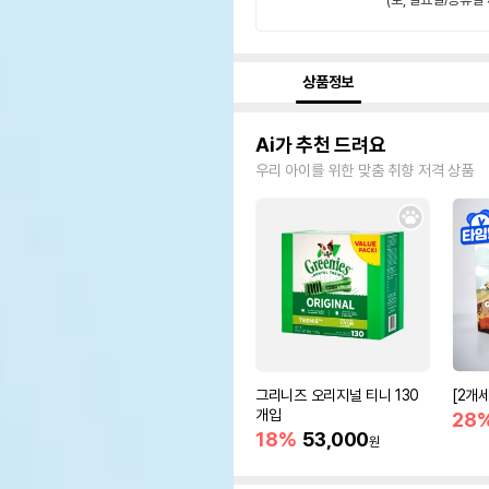
상품정보
Ai가 추천 드려요
우리 아이를 위한 맞춤 취향 저격 상품
그리니즈 오리지널 티니 130
[2개
개입
28
18%
53,000
원