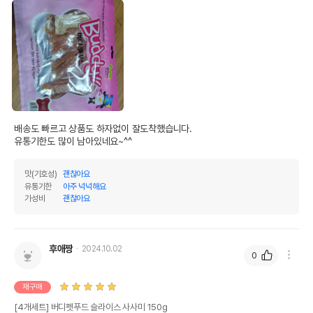
배송도 빠르고 상품도 하자없이 잘도착했습니다.

유통기한도 많이 남아있네요~^^
맛(기호성)
괜찮아요
유통기한
아주 넉넉해요
가성비
괜찮아요
후애짱
2024.10.02
0
재구매
[4개세트] 버디펫푸드 슬라이스 사사미 150g