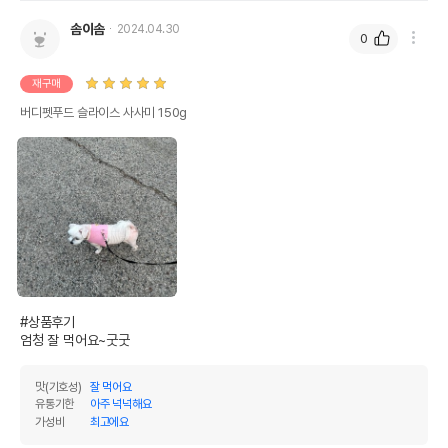
솜이솜
2024.04.30
0
재구매
버디펫푸드 슬라이스 사사미 150g
#상품후기 

엄청 잘 먹어요~굿굿
맛(기호성)
잘 먹어요
유통기한
아주 넉넉해요
가성비
최고에요