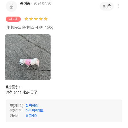
솜이솜
2024.04.30
0
재구매
버디펫푸드 슬라이스 사사미 150g
#상품후기 

엄청 잘 먹어요~굿굿
맛(기호성)
잘 먹어요
유통기한
아주 넉넉해요
가성비
최고에요