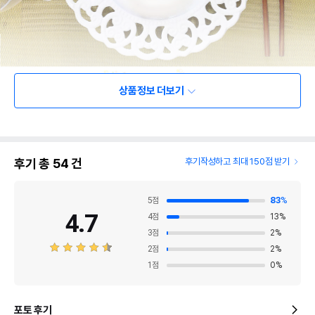
상품정보 더보기
후기 총
54
건
후기작성하고 최대 150점 받기
5
점
83
%
4.7
4
점
13
%
3
점
2
%
2
점
2
%
1
점
0
%
포토 후기