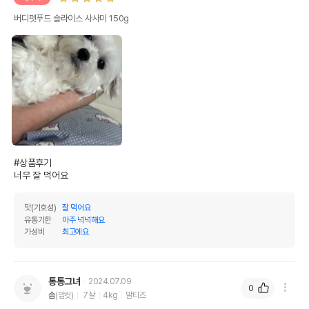
버디펫푸드 슬라이스 사사미 150g
상품 필수 정보
#상품후기

너무 잘 먹어요
품명 및 모델명
버디펫푸드 슬라이스 사사미 150g 모아보기
법에 의한 인증,허가 등을
맛(기호성)
잘 먹어요
상세페이지 참조
받았음을 확인할수 있는
유통기한
아주 넉넉해요
경우 그에 대한 사항
가성비
최고에요
제조국 또는 원산지
중국OEM
제조자,수입품의 경우
통통그녀
케미텍코리아
2024.07.09
0
수입자를 함께 표기
솜
(암컷)
7살
4kg
말티즈