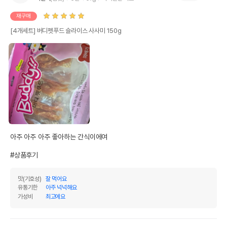
재구매
[4개세트] 버디펫푸드 슬라이스 사사미 150g
아주 아주 아주 좋아하는 간식이에여

#상품후기
맛(기호성)
잘 먹어요
유통기한
아주 넉넉해요
가성비
최고에요