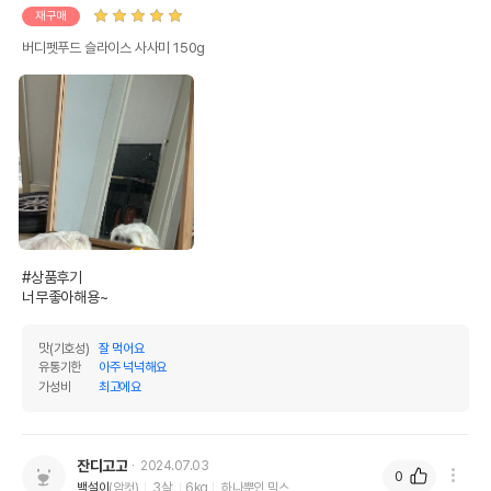
AS책임자와 전화번호
재구매
어바웃펫//1644-9601
또는 소비자상담 관련
전화번호
버디펫푸드 슬라이스 사사미 150g
유통기한이 최소 2026.12.05이거나 그
이후인 상품이 출고됩니다.
유통기한
단, 상품명에 유통기한 명시된 경우, 해당
유통기한을 따릅니다.
#상품후기

너무좋아해용~
맛(기호성)
잘 먹어요
유통기한
아주 넉넉해요
가성비
최고에요
잔디고고
2024.07.03
0
백설이
(암컷)
3살
6kg
하나뿐인 믹스