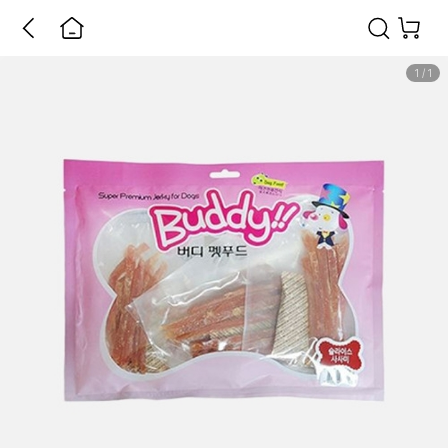
1
/
1