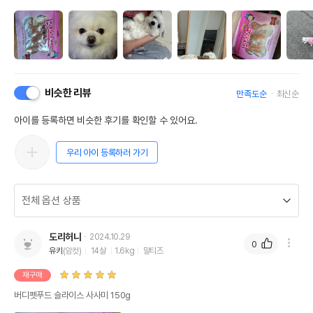
비슷한 리뷰
만족도순
최신순
아이를 등록하면 비슷한 후기를 확인할 수 있어요.
우리 아이 등록하러 가기
도리허니
2024.10.29
0
유키
(암컷)
14살
1.6kg
말티즈
재구매
버디펫푸드 슬라이스 사사미 150g