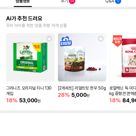
상품정보
후기
Q&A
54
0
Ai가 추천 드려요
우리 아이를 위한 맞춤 취향 저격 상품
그리니즈 오리지널 티니 130
[2개세트] 리얼트릿 한우 50g
로얄캐닌 독 미디
개입
kg 중형견 면역
28%
5,000
원
18%
53,000
18%
84,9
원