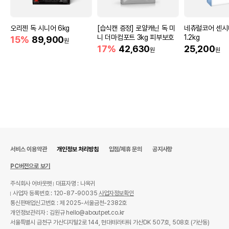
오리젠 독 시니어 6kg
[습식캔 증정] 로얄캐닌 독 미
네츄럴코어 센시
니 더마컴포트 3kg 피부보호
1.2kg
15%
89,900
원
17%
42,630
25,200
원
원
서비스 이용약관
개인정보 처리방침
입점/제휴 문의
공지사항
PC버전으로 보기
주식회사 어바웃펫
대표자명 : 나옥귀
사업자 등록번호 : 120-87-90035
사업자정보확인
통신판매업신고번호 : 제 2025-서울금천-2382호
개인정보관리자 : 김원규 hello@aboutpet.co.kr
서울특별시 금천구 가산디지털2로 144, 현대테라타워 가산DK 507호, 508호 (가산동)