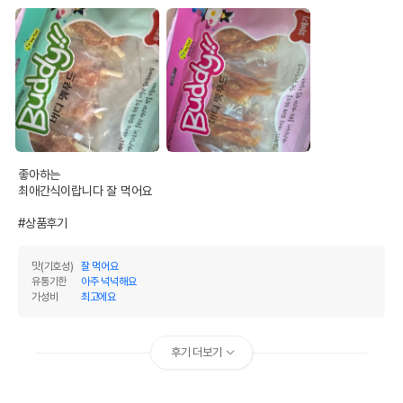
좋아하는

최애간식이랍니다 잘 먹어요

#상품후기
맛(기호성)
잘 먹어요
유통기한
아주 넉넉해요
가성비
최고에요
후기 더보기