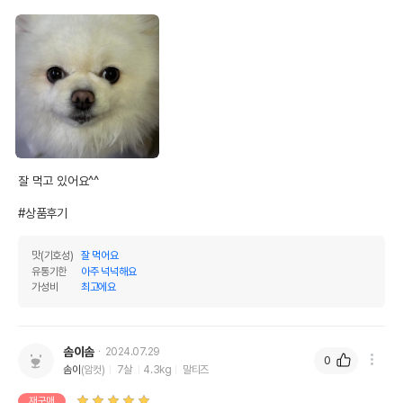
잘 먹고 있어요^^

#상품후기
맛(기호성)
잘 먹어요
유통기한
아주 넉넉해요
가성비
최고에요
솜이솜
2024.07.29
0
솜이
(암컷)
7살
4.3kg
말티즈
재구매