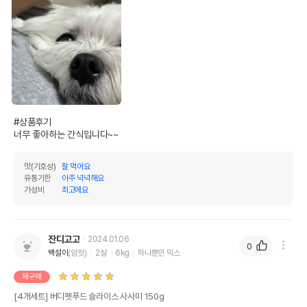
#상품후기 

너무 좋아하는 간식입니다~~
맛(기호성)
잘 먹어요
유통기한
아주 넉넉해요
가성비
최고에요
잔디고고
2024.01.06
0
백설이
(암컷)
2살
6kg
하나뿐인 믹스
재구매
[4개세트] 버디펫푸드 슬라이스 사사미 150g