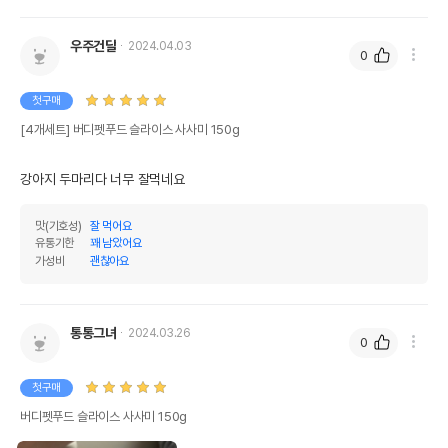
우주건달
2024.04.03
0
첫구매
[4개세트] 버디펫푸드 슬라이스 사사미 150g
강아지 두마리다 너무 잘먹네요
맛(기호성)
잘 먹어요
유통기한
꽤 남았어요
가성비
괜찮아요
통통그녀
2024.03.26
0
첫구매
버디펫푸드 슬라이스 사사미 150g