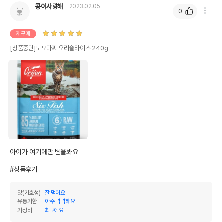
콩이사랑해
2023.02.05
0
재구매
[상품중단]도모다찌 오리슬라이스 240g
아이가 여기에만 변을봐요 

상품 필수 정보
#상품후기
품명 및 모델명
도모다찌 오리슬라이스 240g 모아보기
맛(기호성)
잘 먹어요
법에 의한 인증,허가 등을
유통기한
아주 넉넉해요
상세페이지 참조
받았음을 확인할수 있는
가성비
최고에요
경우 그에 대한 사항