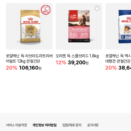
로얄캐닌 독 라브라도리트리버
오리젠 독 스몰브리드 1.8kg
로얄캐닌 독 맥시
어덜트 12kg 관절건강
대형견 관절건강
12%
39,200
원
20%
106,160
20%
38,6
원
서비스 이용약관
개인정보 처리방침
입점/제휴 문의
공지사항