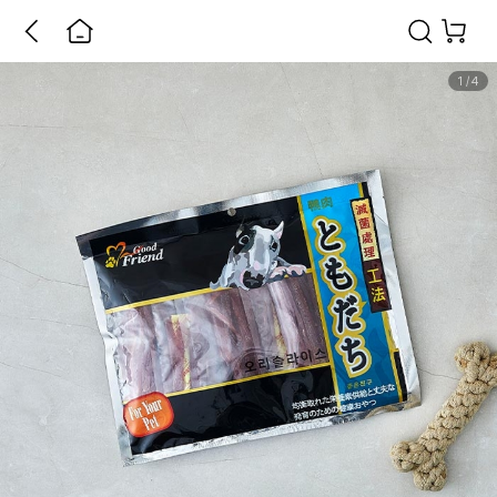
1
/
4