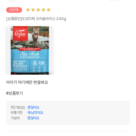
재구매
[상품중단]도모다찌 오리슬라이스 240g
아이가 여기에만 변을봐요 

#상품후기
맛(기호성)
괜찮아요
유통기한
꽤 남았어요
가성비
괜찮아요