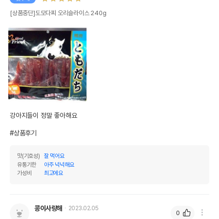
[상품중단]도모다찌 오리슬라이스 240g
강아지들이 정말 좋아해요

#상품후기
맛(기호성)
잘 먹어요
유통기한
아주 넉넉해요
가성비
최고에요
콩이사랑해
2023.02.05
0