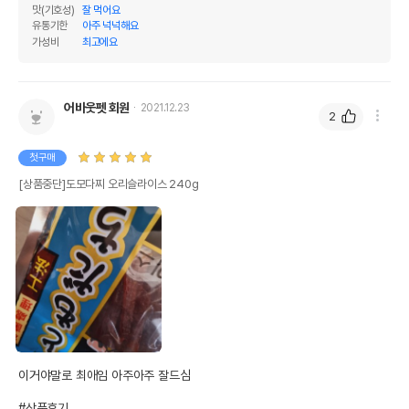
맛(기호성)
잘 먹어요
유통기한
아주 넉넉해요
가성비
최고에요
어바웃펫 회원
2021.12.23
2
첫구매
[상품중단]도모다찌 오리슬라이스 240g
이거야말로 최애임 아주아주 잘드심

#상품후기