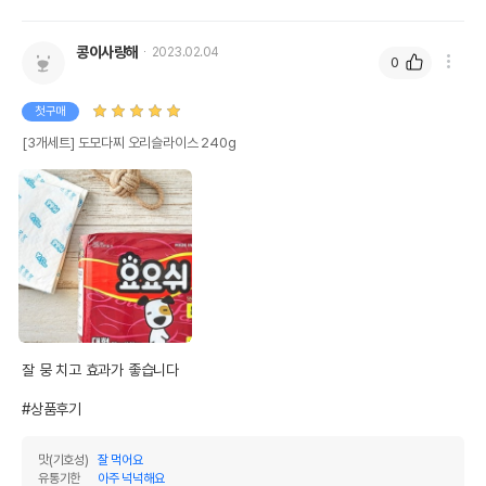
제조국 또는 원산지
중국
콩이사랑해
2023.02.04
제조자,수입품의 경우
0
QUANLUNA
수입자를 함께 표기
첫구매
AS책임자와 전화번호
어바웃펫//1644-9601
또는 소비자상담 관련
[3개세트] 도모다찌 오리슬라이스 240g
전화번호
유통기한이 최소 2026.12.03이거나 그
이후인 상품이 출고됩니다.
유통기한
단, 상품명에 유통기한 명시된 경우, 해당
유통기한을 따릅니다.
잘 뭉 치고 효과가 좋습니다 

#상품후기
맛(기호성)
잘 먹어요
유통기한
아주 넉넉해요