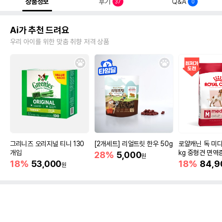
상품정보
후기
Q&A
37
0
Ai가 추천 드려요
우리 아이를 위한 맞춤 취향 저격 상품
그리니즈 오리지널 티니 130
[2개세트] 리얼트릿 한우 50g
로얄캐닌 독 미디
개입
kg 중형견 면역
28%
5,000
원
18%
53,000
18%
84,9
원