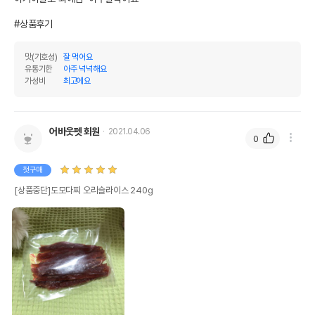
#상품후기
맛(기호성)
잘 먹어요
유통기한
아주 넉넉해요
가성비
최고에요
어바웃펫 회원
2021.04.06
0
첫구매
[상품중단]도모다찌 오리슬라이스 240g