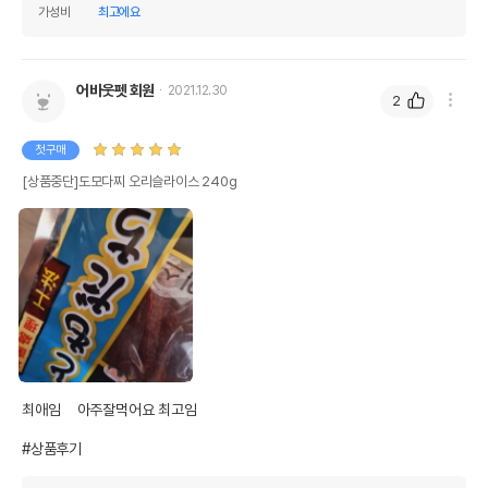
가성비
최고에요
어바웃펫 회원
2021.12.30
2
첫구매
[상품중단]도모다찌 오리슬라이스 240g
최애임    아주잘먹어요 최고임

#상품후기