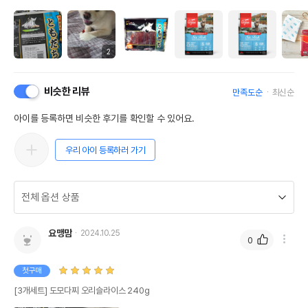
2
비슷한 리뷰
만족도순
최신순
아이를 등록하면 비슷한 후기를 확인할 수 있어요.
우리 아이 등록하러 가기
요맹맘
2024.10.25
0
첫구매
[3개세트] 도모다찌 오리슬라이스 240g