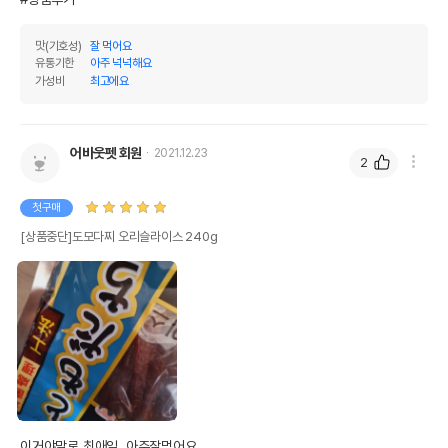
맛(기호성)
잘 먹어요
유통기한
아주 넉넉해요
가성비
최고에요
어바웃펫 회원
2021.12.23
2
첫구매
[상품중단]도모다찌 오리슬라이스 240g
이거야말로 최애임  아주잘먹어요  
