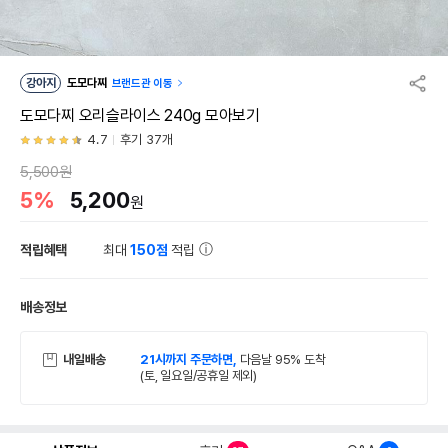
강아지
도모다찌
브랜드관 이동
도모다찌 오리슬라이스 240g 모아보기
4.7
후기 37개
5,500원
5%
5,200
원
적립혜택
최대
150점
적립
배송정보
내일배송
21시까지 주문하면,
다음날 95% 도착
(토, 일요일/공휴일 제외)