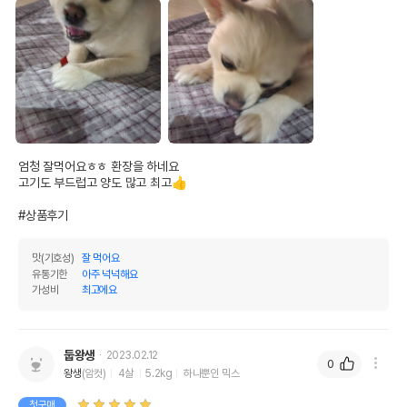
엄청 잘먹어요ㅎㅎ 환장을 하네요 

고기도 부드럽고 양도 많고 최고👍

#상품후기
맛(기호성)
잘 먹어요
유통기한
아주 넉넉해요
가성비
최고에요
둡왕생
2023.02.12
0
왕생
(암컷)
4살
5.2kg
하나뿐인 믹스
첫구매