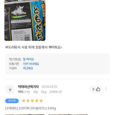
부드러워서 사료 위에 토핑해서 뿌려줘요~
맛(기호성)
잘 먹어요
유통기한
아주 넉넉해요
가성비
최고에요
박하야산책가자
2024.04.13
0
박하
(수컷)
6살
5kg
포메라니안
첫구매
[3개세트] 도모다찌 오리슬라이스 240g