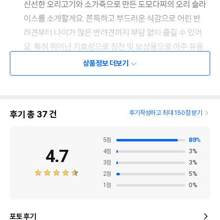
상품정보 더보기
후기 총
37
건
후기작성하고 최대 150점 받기
5
점
89
%
4.7
4
점
3
%
3
점
3
%
2
점
5
%
1
점
0
%
포토 후기