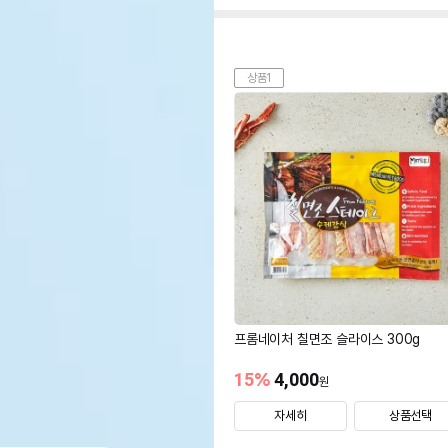
상품1
프롬네이처 칠면조 슬라이스 300g
15
%
4,000
원
자세히
상품선택