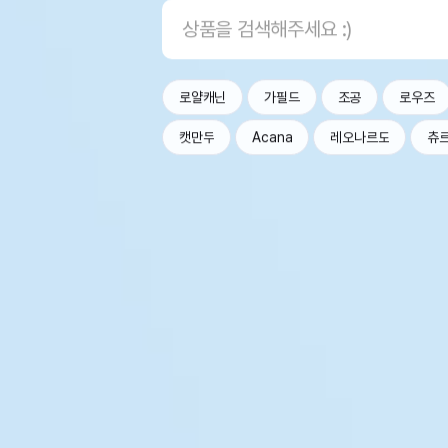
로얄캐닌
가필드
조공
로우즈
캣만두
Acana
레오나르도
츄