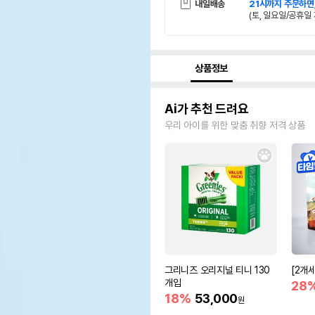
내일배송
21시까지 주문하면
(토, 일요일/공휴일 
상품정보
Ai가 추천 드려요
우리 아이를 위한 맞춤 취향 저격 상품
그리니즈 오리지널 티니 130
[2개
개입
28
18%
53,000
원