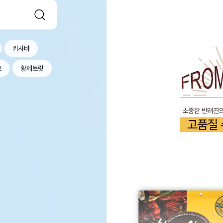
카사바
르
황제트릿