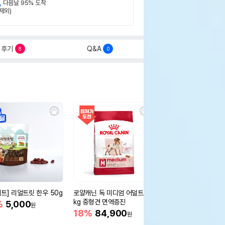
,
다음날 95% 도착
제외)
후기
Q&A
8
0
세트] 리얼트릿 한우 50g
로얄캐닌 독 미디엄 어덜트 10
오리젠 독 스몰브리드 4
kg 중형견 면역증진
%
5,000
15%
75,400
원
원
18%
84,900
원