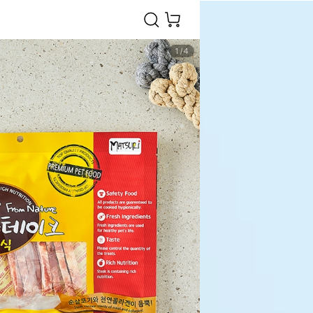
1
/
4