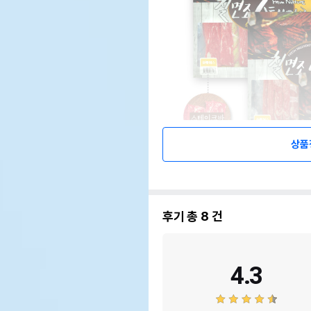
상품
후기 총
8
건
4.3