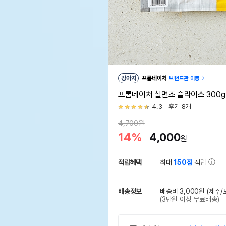
강아지
프롬네이처
브랜드관 이동
프롬네이처 칠면조 슬라이스 300
4.3
후기 8개
4,700원
14%
4,000
원
적립혜택
최대
150점
적립
배송정보
배송비 3,000원
(제주/
(3만원 이상 무료배송)