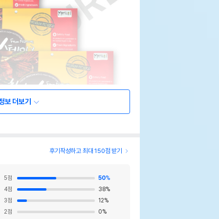
정보 더보기
후기작성하고 최대 150점 받기
5
점
50
%
4
점
38
%
3
점
12
%
2
점
0
%