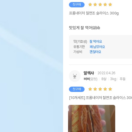
첫구매
프롬네이처 칠면조 슬라이스 300g
맛있게 잘 먹어요bb
맛(기호성)
잘 먹어요
유통기한
꽤 남았어요
가성비
괜찮아요
알렉샤
2022.04.26
삐삐
(암컷)
8살
3kg
푸들
첫구매
[10개세트] 프롬네이처 칠면조 슬라이스 30