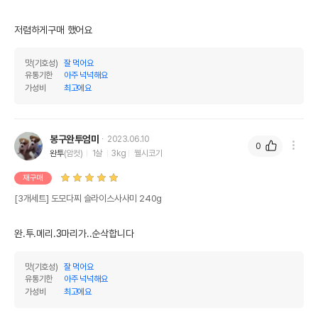
저렴하게구매 했어요
맛(기호성)
잘 먹어요
유통기한
아주 넉넉해요
가성비
최고에요
봉구완투엄마
2023.06.10
0
완투
(암컷)
1살
3kg
웰시코기
재구매
[3개세트] 도모다찌 슬라이스사사미 240g
완.투.메리.3마리가..순삭합니다
맛(기호성)
잘 먹어요
유통기한
아주 넉넉해요
가성비
최고에요