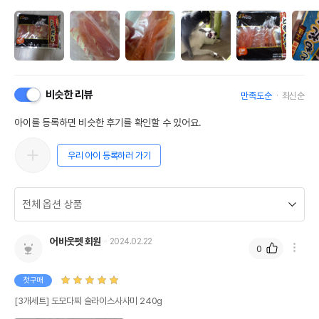
비슷한 리뷰
만족도순
최신순
아이를 등록하면 비슷한 후기를 확인할 수 있어요.
우리 아이 등록하러 가기
어바웃펫 회원
2024.02.22
0
첫구매
[3개세트] 도모다찌 슬라이스사사미 240g