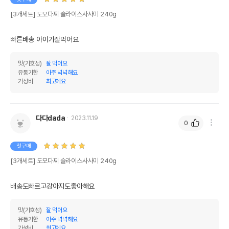
[3개세트] 도모다찌 슬라이스사사미 240g
빠른배송 아이가잘먹어요
맛(기호성)
잘 먹어요
유통기한
아주 넉넉해요
가성비
최고에요
다다dada
2023.11.19
0
첫구매
[3개세트] 도모다찌 슬라이스사사미 240g
배송도빠르고강아지도좋아해요
맛(기호성)
잘 먹어요
유통기한
아주 넉넉해요
가성비
최고에요