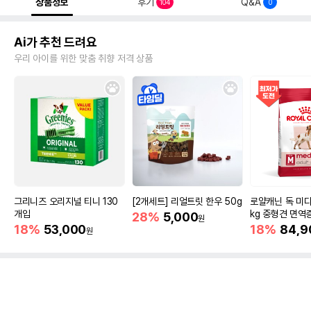
상품정보
후기
Q&A
104
0
Ai가 추천 드려요
우리 아이를 위한 맞춤 취향 저격 상품
그리니즈 오리지널 티니 130
[2개세트] 리얼트릿 한우 50g
로얄캐닌 독 미디
개입
kg 중형견 면역
28%
5,000
원
18%
53,000
18%
84,9
원