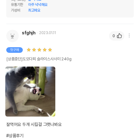
유통기한
아주 넉넉해요
가성비
최고에요
sfghjh
2023.01.11
0
첫구매
[상품중단]도모다찌 슬라이스사사미 240g
잘먹어요 두개 시킬걸 그랫나봐요

#상품후기