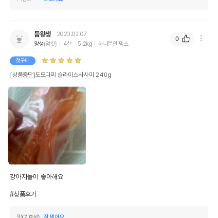
제조국 또는 원산지
중국
제조자,수입품의 경우
QUANLUNA
수입자를 함께 표기
둡왕생
2023.02.07
0
왕생
(암컷)
4살
5.2kg
하나뿐인 믹스
AS책임자와 전화번호
어바웃펫//1644-9601
또는 소비자상담 관련
첫구매
전화번호
[상품중단]도모다찌 슬라이스사사미 240g
유통기한이 최소 2026.12.06이거나 그
이후인 상품이 출고됩니다.
유통기한
단, 상품명에 유통기한 명시된 경우, 해당
유통기한을 따릅니다.
강아지들이 좋아해요

#상품후기
맛(기호성)
잘 먹어요