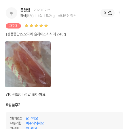
둡왕생
2023.02.12
0
왕생
(암컷)
4살
5.2kg
하나뿐인 믹스
재구매
[상품중단]도모다찌 슬라이스사사미 240g
상품 필수 정보
강아지들이 정말 좋아해요

품명 및 모델명
도모다찌 슬라이스사사미 240g 모아보기
#상품후기
법에 의한 인증,허가 등을
상세페이지 참조
받았음을 확인할수 있는
맛(기호성)
잘 먹어요
경우 그에 대한 사항
유통기한
아주 넉넉해요
가성비
최고에요