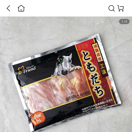
1
/
4