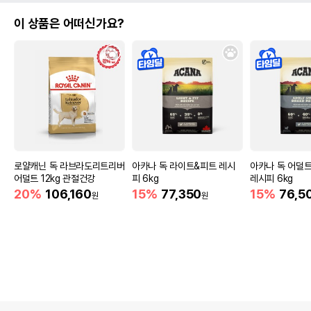
이 상품은 어떠신가요?
로얄캐닌 독 라브라도리트리버
아카나 독 라이트&피트 레시
아카나 독 어덜
어덜트 12kg 관절건강
피 6kg
레시피 6kg
20%
106,160
15%
77,350
15%
76,5
원
원