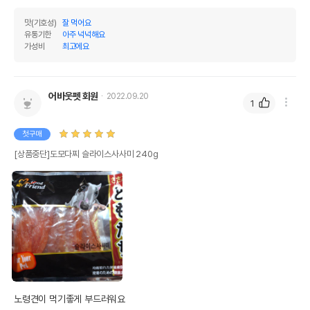
맛(기호성)
잘 먹어요
유통기한
아주 넉넉해요
가성비
최고에요
어바웃펫 회원
2022.09.20
1
첫구매
[상품중단]도모다찌 슬라이스사사미 240g
노령견이 먹기좋게 부드러워요