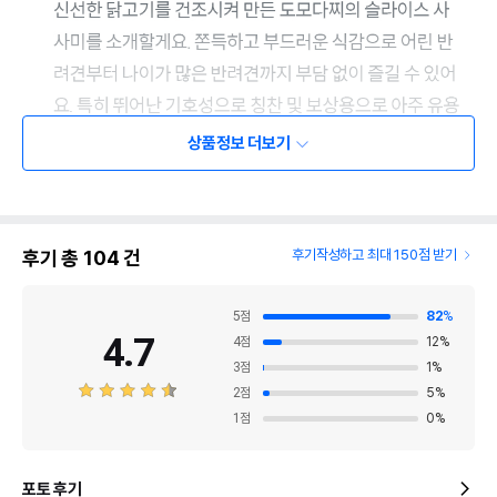
상품정보 더보기
후기 총
104
건
후기작성하고 최대 150점 받기
5
점
82
%
4.7
4
점
12
%
3
점
1
%
2
점
5
%
1
점
0
%
포토 후기