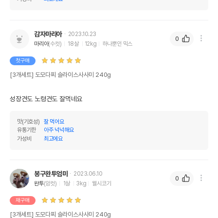
감자마리아
2023.10.23
0
마리아
(수컷)
18살
12kg
하나뿐인 믹스
첫구매
[3개세트] 도모다찌 슬라이스사사미 240g
성장견도 노령견도 잘먹네요
맛(기호성)
잘 먹어요
유통기한
아주 넉넉해요
가성비
최고에요
봉구완투엄마
2023.06.10
0
완투
(암컷)
1살
3kg
웰시코기
재구매
[3개세트] 도모다찌 슬라이스사사미 240g