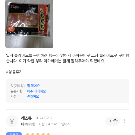
일자 슬라이드를 구입하려 했는데 없어서 아쉬운데로 그냥 슬라이드로 구입했
습니다. 이가 약한 우리 아가에게는 앏게 잘라주어야 되겠네요.

#상품후기
맛(기호성)
잘 먹어요
유통기한
아주 넉넉해요
가성비
괜찮아요
레스큐
2024.02.12
0
미르
(수컷)
8살
4.5kg
말티즈
첫구매