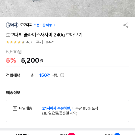
강아지
도모다찌
브랜드관 이동
도모다찌 슬라이스사사미 240g 모아보기
4.7
후기 104개
5,500원
5%
5,200
원
적립혜택
최대
150점
적립
배송정보
내일배송
21시까지 주문하면,
다음날 95% 도착
(토, 일요일/공휴일 제외)