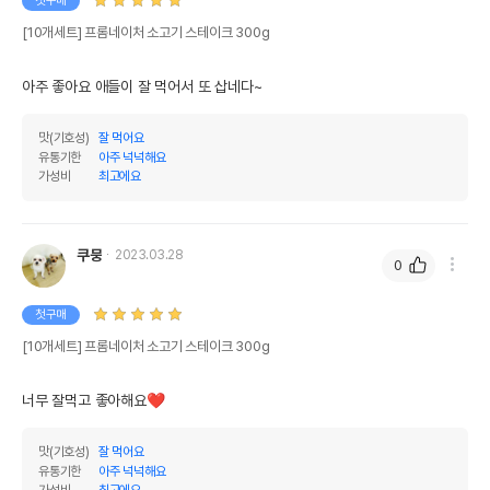
첫구매
[10개세트] 프롬네이처 소고기 스테이크 300g
아주 좋아요 애들이 잘 먹어서 또 삽네다~
맛(기호성)
잘 먹어요
유통기한
아주 넉넉해요
가성비
최고에요
쿠뭉
2023.03.28
0
첫구매
[10개세트] 프롬네이처 소고기 스테이크 300g
상품 필수 정보
너무 잘먹고 좋아해요❤
프롬네이처 소고기 스테이크 300g
품명 및 모델명
모아보기
맛(기호성)
잘 먹어요
유통기한
아주 넉넉해요
법에 의한 인증,허가 등을
가성비
최고에요