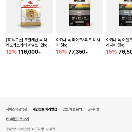
[10%쿠폰] 로얄캐닌 독 라브
아카나 독 라이트&피트 레시
아카나 독 어덜
라도리트리버 어덜트 12kg 관
피 6kg
레시피 6kg
절건강
12%
116,000
15%
77,350
15%
76,5
원
원
서비스 이용약관
개인정보 처리방침
입점/제휴 문의
공지사항
PC버전으로 보기
주식회사 어바웃펫
대표자명 : 나옥귀