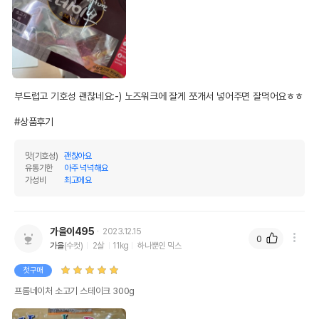
부드럽고 기호성 괜찮네요:-) 노즈워크에 잘게 쪼개서 넣어주면 잘먹어요ㅎㅎ

#상품후기
맛(기호성)
괜찮아요
유통기한
아주 넉넉해요
가성비
최고에요
가을이495
2023.12.15
0
가을
(수컷)
2살
11kg
하나뿐인 믹스
첫구매
프롬네이처 소고기 스테이크 300g