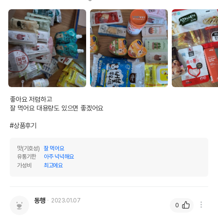
좋아요 저렴하고

잘 먹어요 대용량도 있으면 좋겠어요

#상품후기
맛(기호성)
잘 먹어요
유통기한
아주 넉넉해요
가성비
최고에요
동행
2023.01.07
0