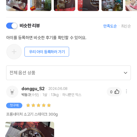
3
비슷한 리뷰
만족도순
최신순
아이를 등록하면 비슷한 후기를 확인할 수 있어요.
우리 아이 등록하러 가기
donggu_S2
2024.06.08
0
박동구
(수컷)
1살
13kg
하나뿐인 믹스
첫구매
프롬네이처 소고기 스테이크 300g