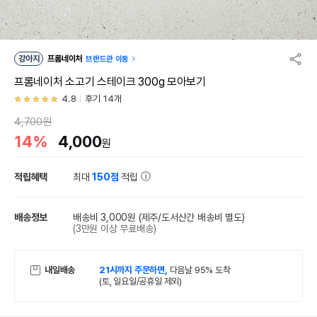
강아지
프롬네이처
브랜드관 이동
프롬네이처 소고기 스테이크 300g 모아보기
4.8
후기 14개
4,700원
14%
4,000
원
적립혜택
최대
150점
적립
배송정보
배송비 3,000원
(제주/도서산간 배송비 별도)
(3만원 이상 무료배송)
내일배송
21시까지 주문하면,
다음날 95% 도착
(토, 일요일/공휴일 제외)