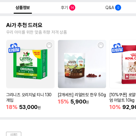
상품정보
후기
Q&A
14
0
Ai가 추천 드려요
우리 아이를 위한 맞춤 취향 저격 상품
그리니즈 오리지널 티니 130
[2개세트] 리얼트릿 한우 50g
[10%쿠폰] 로
개입
엄 어덜트 10kg
15%
5,900
원
증진
18%
53,000
10%
92,9
원
상품1