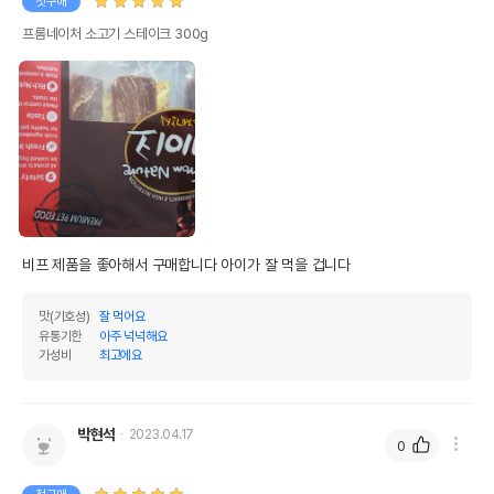
첫구매
프롬네이처 소고기 스테이크 300g
비프 제품을 좋아해서 구매합니다 아이가 잘 먹을 겁니다 
맛(기호성)
잘 먹어요
유통기한
아주 넉넉해요
가성비
최고에요
박현석
2023.04.17
0