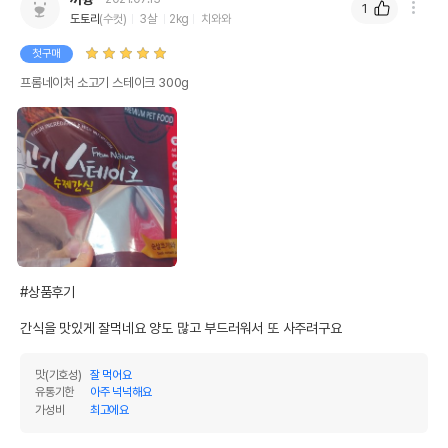
1
도토리
(수컷)
3살
2kg
치와와
첫구매
프롬네이처 소고기 스테이크 300g
#상품후기

간식을 맛있게 잘먹네요 양도 많고 부드러워서 또 사주려구요
맛(기호성)
잘 먹어요
유통기한
아주 넉넉해요
가성비
최고에요