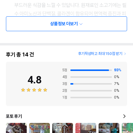
상품정보 더보기
후기 총
14
건
후기작성하고 최대 150점 받기
5
점
93
%
4.8
4
점
0
%
3
점
7
%
2
점
0
%
1
점
0
%
포토 후기