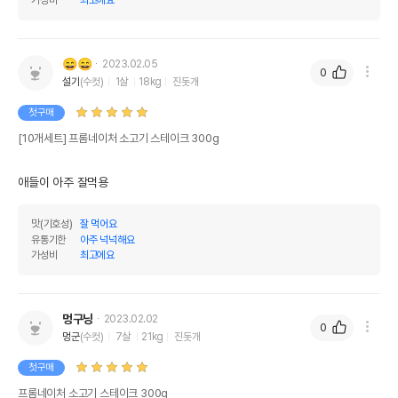
상세페이지 참조
받았음을 확인할수 있는
경우 그에 대한 사항
제조국 또는 원산지
중국
😄😄
2023.02.05
0
제조자,수입품의 경우
설기
(수컷)
1살
18kg
진돗개
(주)마코펫
수입자를 함께 표기
첫구매
AS책임자와 전화번호
[10개세트] 프롬네이처 소고기 스테이크 300g
어바웃펫//1644-9601
또는 소비자상담 관련
전화번호
애들이 아주 잘먹용
유통기한이 최소 2026.12.08이거나 그
이후인 상품이 출고됩니다.
유통기한
맛(기호성)
잘 먹어요
단, 상품명에 유통기한 명시된 경우, 해당
유통기한
아주 넉넉해요
유통기한을 따릅니다.
가성비
최고에요
멍구닝
2023.02.02
0
멍군
(수컷)
7살
21kg
진돗개
첫구매
프롬네이처 소고기 스테이크 300g