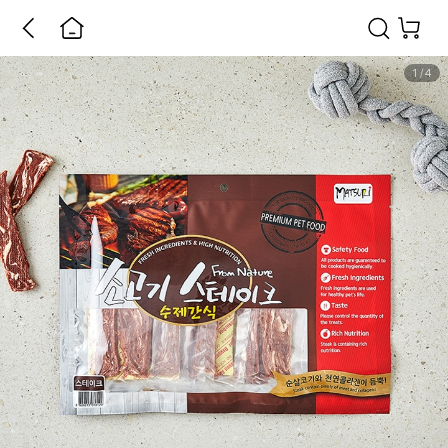
1
/
4