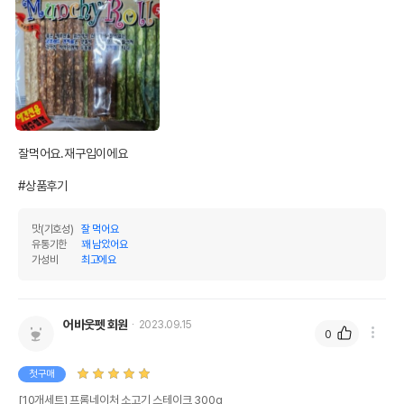
잘먹어요.재구입이에요

#상품후기
맛(기호성)
잘 먹어요
유통기한
꽤 남았어요
가성비
최고에요
어바웃펫 회원
2023.09.15
0
첫구매
[10개세트] 프롬네이처 소고기 스테이크 300g