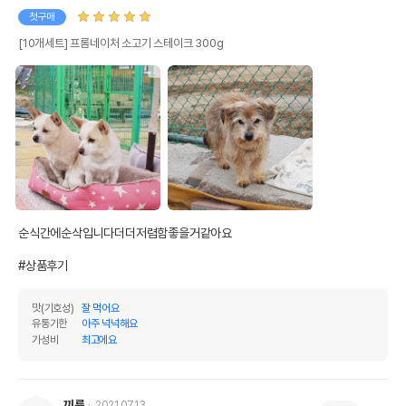
첫구매
[10개세트] 프롬네이처 소고기 스테이크 300g
순식간에순삭입니다더더저렴함좋을거같아요

#상품후기
맛(기호성)
잘 먹어요
유통기한
아주 넉넉해요
가성비
최고에요
끼륭
2021.07.13