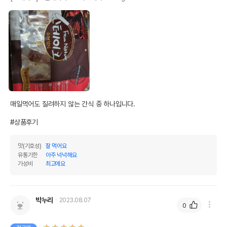
매일먹어도 질려하지 않는 간식 중 하나입니다.

#상품후기
맛(기호성)
잘 먹어요
유통기한
아주 넉넉해요
가성비
최고에요
박누리
2023.08.07
0